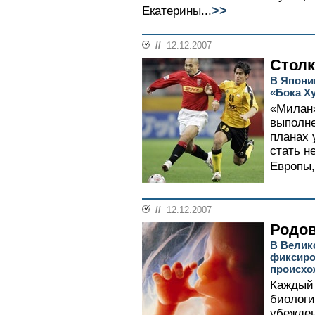
>>
Екатерины...
//
12.12.2007
Столк
В Япони
«Бока Х
«Милан»
выполне
планах 
стать н
Европы,
//
12.12.2007
Родов
В Велик
фиксиро
происхо
Каждый 
биологи
убежден