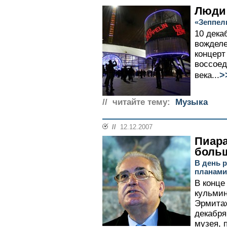
Люди 
«Зеппел
10 дека
вожделе
концерт
воссоед
>
века...
// читайте тему:
Музыка
//
12.12.2007
Пиара
боль
В день 
планами
В конце
кульми
Эрмитаж
декабря
музея, 