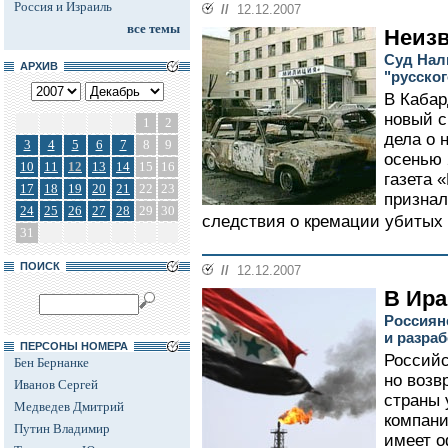
Россия и Израиль
//
12.12.2007
все темы
Неиз
Суд Нал
АРХИВ
"русског
В Кабар
новый с
1
2
дела о 
3
4
5
6
7
8
9
осенью 
10
11
12
13
14
15
16
газета 
17
18
19
20
21
22
23
признал
24
25
26
27
28
29
30
следствия о кремации убитых 
31
ПОИСК
//
12.12.2007
В Ира
Россиян
и разра
ПЕРСОНЫ НОМЕРА
Российс
Бен Бернанке
но возв
Иванов Сергей
страны 
Медведев Дмитрий
компани
Путин Владимир
имеет о