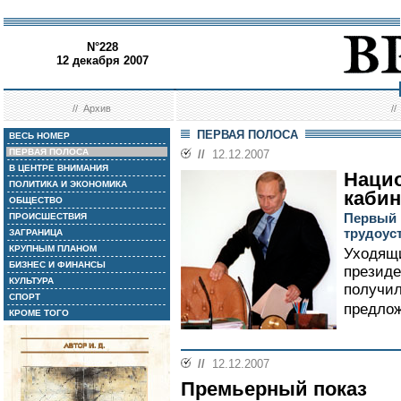
N°228
12 декабря 2007
//
Архив
/
ПЕРВАЯ ПОЛОСА
ВЕСЬ НОМЕР
ПЕРВАЯ ПОЛОСА
//
12.12.2007
В ЦЕНТРЕ ВНИМАНИЯ
Наци
ПОЛИТИКА И ЭКОНОМИКА
кабин
ОБЩЕСТВО
Первый 
ПРОИСШЕСТВИЯ
трудоус
ЗАГРАНИЦА
КРУПНЫМ ПЛАНОМ
Уходящи
БИЗНЕС И ФИНАНСЫ
президе
КУЛЬТУРА
получи
СПОРТ
предлож
КРОМЕ ТОГО
//
12.12.2007
Премьерный показ