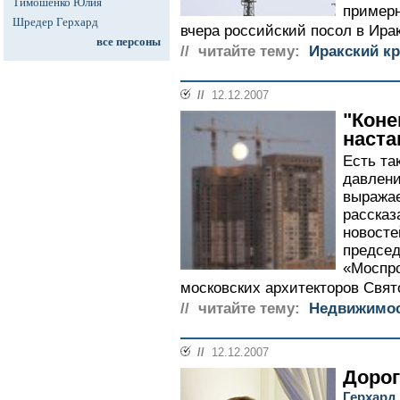
Тимошенко Юлия
примерн
Шредер Герхард
вчера российский посол в Ира
все персоны
// читайте тему:
Иракский кр
//
12.12.2007
"Коне
наста
Есть та
давлени
выражае
рассказ
новост
председ
«Моспро
московских архитекторов Свя
// читайте тему:
Недвижимо
//
12.12.2007
Дорог
Герхард