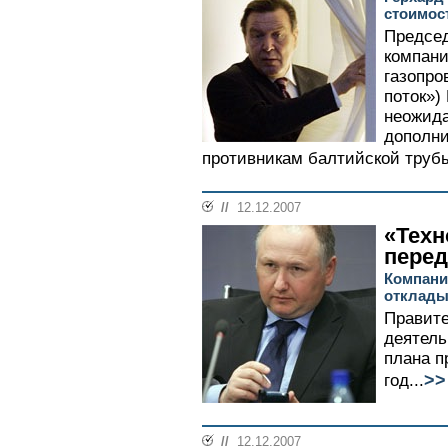
стоимос
Председ
компани
газопро
поток»)
неожида
дополни
противникам балтийской трубы
//
12.12.2007
«Техн
пере
Компани
отклады
Правите
деятель
плана 
>>
год...
//
12.12.2007