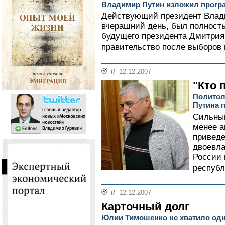
Владимир Путин изложил прогр
Действующий президент Влади
вчерашний день, был полност
будущего президента Дмитрия
правительство после выборов в
//
12.12.2007
"Кто 
Политол
Путина 
Сильный
менее а
приведе
двоевл
России 
республ
//
12.12.2007
Карточный долг
Юлии Тимошенко не хватило одн