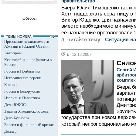
правительство
Вчера Юлия Тимошенко так и н
Хотя поддержать соратницу в 
Обзоры
Виктор Ющенко, для назначения
вместо необходимого минимума
ее назначение проголосовали 2
ТЕМЫ НОМЕРА
// читайте тему:
Ситуация на
Признание независимости
Абхазии и Южной Осетии
Автопром
//
12.12.2007
Ксенофобия и неофашизм в
Силов
России
Сергей 
Россия и Прибалтика
арбитро
Исторические версии
комплек
Косово
Вчера б
Россия и Белоруссия
вариант
Израиль и Палестина
потенц
Дело ЮКОСа
Дмитрия
«рулить
Защита Химкинского леса
государства при новом верхо
Дело Бульбова
который непропорционально мя
Россия и финансовый кризис
Доллар