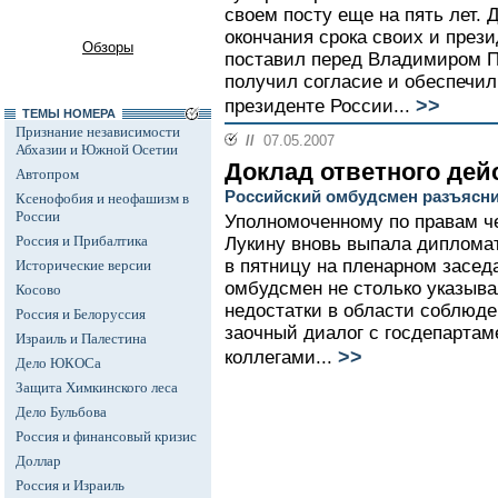
своем посту еще на пять лет. 
окончания срока своих и през
Обзоры
поставил перед Владимиром П
получил согласие и обеспечи
>>
президенте России...
ТЕМЫ НОМЕРА
Признание независимости
//
07.05.2007
Абхазии и Южной Осетии
Доклад ответного дей
Автопром
Российский омбудсмен разъясни
Ксенофобия и неофашизм в
России
Уполномоченному по правам ч
Россия и Прибалтика
Лукину вновь выпала диплома
в пятницу на пленарном засе
Исторические версии
омбудсмен не столько указыва
Косово
недостатки в области соблюден
Россия и Белоруссия
заочный диалог с госдепарта
Израиль и Палестина
>>
коллегами...
Дело ЮКОСа
Защита Химкинского леса
Дело Бульбова
Россия и финансовый кризис
Доллар
Россия и Израиль