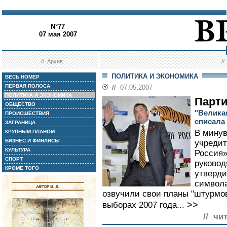
N°77
07 мая 2007
//
Архив
/
ПОЛИТИКА И ЭКОНОМИКА
ВЕСЬ НОМЕР
ПЕРВАЯ ПОЛОСА
//
07.05.2007
ПОЛИТИКА И ЭКОНОМИКА
Парти
ОБЩЕСТВО
"Велика
ПРОИСШЕСТВИЯ
списала
ЗАГРАНИЦА
В минув
КРУПНЫМ ПЛАНОМ
БИЗНЕС И ФИНАНСЫ
учредит
КУЛЬТУРА
Россия»
СПОРТ
руковод
КРОМЕ ТОГО
утверди
символа
озвучили свои планы "штурмов
>>
выборах 2007 года...
// чи