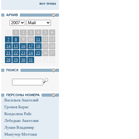
все темы
АРХИВ
1
2
3
4
5
6
7
8
9
10
11
12
13
14
15
16
17
18
19
20
21
22
23
24
25
26
27
28
29
30
31
ПОИСК
ПЕРСОНЫ НОМЕРА
Васильев Анатолий
Громов Борис
Кондолиза Райс
Лебедько Анатолия
Лукин Владимир
Манучер Моттаки