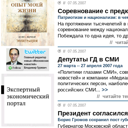
//
07.05.2007
Соревнование с пред
Патриотизм и национализм: в чем
На протяжении тысячелетий в
соревнование между национал
Побеждала то одна идея, то др
// чита
//
07.05.2007
Депутаты ГД в СМИ
27 марта -- 27 апреля 2007 года
«Политики глазами СМИ», сов
новостей» и компании «Медиало
политических персон, наиболе
>>
российских СМИ...
// читайте те
//
07.05.2007
Президент согласился
Борис Громов сохранил пост гу
Губернатор Московской област