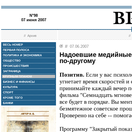
N°98
07 июня 2007
//
Архив
/
ВЕСЬ НОМЕР
//
07.06.2007
ПЕРВАЯ ПОЛОСА
Надоевшие медийные
ПОЛИТИКА И ЭКОНОМИКА
по-другому
ОБЩЕСТВО
ПРОИСШЕСТВИЯ
ЗАГРАНИЦА
Позитив.
Если у вас психо
КРУПНЫМ ПЛАНОМ
угнетает время скоростей и 
БИЗНЕС И ФИНАНСЫ
принимайте каждый вечер по
КУЛЬТУРА
СПОРТ
фильма "Семнадцать мгновен
КРОМЕ ТОГО
все будет в порядке. Вы мен
БАНКИ
безмятежное советское прош
Проверено на себе -- помога
Программу "Закрытый показ