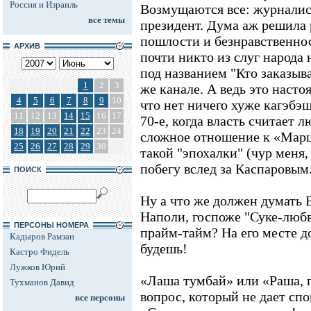
Россия и Израиль
Возмущаются все: журналис
все темы
президент. Дума аж решила 
пошлости и безнравственнос
АРХИВ
почти никто из слуг народа 
под названием "Кто заказыв
1
2
3
же канале. А ведь это наст
4
5
6
7
8
9
10
что нет ничего хуже кагэбэ
11
12
13
14
15
16
17
70-е, когда власть считает 
18
19
20
21
22
23
24
сложное отношение к «Марш
25
26
27
28
29
30
такой "эпохалки" (чур меня,
побегу вслед за Каспаровым
ПОИСК
Ну а что же должен думать 
Наполи, госпоже "Суке-любв
ПЕРСОНЫ НОМЕРА
прайм-тайм? На его месте д
Кадыров Рамзан
будешь!
Кастро Фидель
Лужков Юрий
«Лаша тумбай» или «Раша, г
Тухманов Давид
вопрос, который не дает сп
все персоны