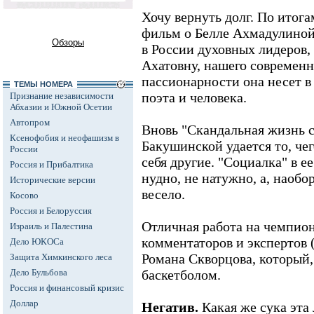
Хочу вернуть долг. По итог
фильм о Белле Ахмадулиной.
Обзоры
в России духовных лидеров,
Ахатовну, нашего современни
пассионарности она несет в
ТЕМЫ НОМЕРА
поэта и человека.
Признание независимости
Абхазии и Южной Осетии
Автопром
Вновь "Скандальная жизнь с
Ксенофобия и неофашизм в
Бакушинской удается то, чег
России
себя другие. "Социалка" в е
Россия и Прибалтика
нудно, не натужно, а, наобо
Исторические версии
весело.
Косово
Россия и Белоруссия
Отличная работа на чемпион
Израиль и Палестина
комментаторов и экспертов 
Дело ЮКОСа
Романа Скворцова, который,
Защита Химкинского леса
Дело Бульбова
баскетболом.
Россия и финансовый кризис
Доллар
Негатив.
Какая же сука эта