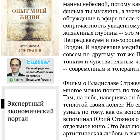
манны небесной, потому как
фильма ты мыслишь, а значи
обсуждение в эфире после к
сопричастность увиденному,
жизненные глубины -- это м
Непредсказуем и по-хорош
Гордон. И надоевшие медий
совсем по-другому: тот же 
тонким и чувствительным ч
-- современным и толерантн
Фильм о Владиславе Стржел
многое можно понять по том
Там, на небе, наверняка он
теплотой своих коллег. Но е
узнать по тому, как он вспо
вспоминал Юрий Стоянов о 
отдельное кино. Это был л
артистическая любовь в выс