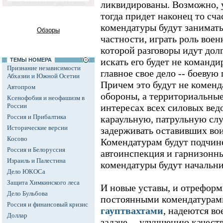
ликвидированы. Возможно, у
тогда придет наконец то сча
комендатуры будут занимать
Обзоры
частности, играть роль вое
которой разговоры идут долг
искать его будет не команд
ТЕМЫ НОМЕРА
Признание независимости
главное свое дело -- боевую 
Абхазии и Южной Осетии
Причем это будут не комен
Автопром
обороны, а территориальные
Ксенофобия и неофашизм в
России
интересах всех силовых вед
Россия и Прибалтика
караульную, патрульную слу
Исторические версии
задерживать оставивших вои
Косово
Комендатурам будут подчин
Россия и Белоруссия
автоинспекция и гарнизонны
Израиль и Палестина
комендатуры будут начальни
Дело ЮКОСа
Защита Химкинского леса
И новые уставы, и отрефор
Дело Бульбова
постоянными комендатурам
Россия и финансовый кризис
гауптвахтами
, надеются во
Доллар
задаче -- улучшению качеств