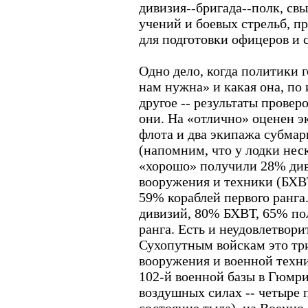
дивизия--бригада--полк, св
учений и боевых стрельб, п
для подготовки офицеров и 
Одно дело, когда политики г
нам нужна» и какая она, по 
другое -- результаты проверо
они. На «отлично» оценен э
флота и два экипажа субмар
(напомним, что у лодки нес
«хорошо» получили 28% див
вооружения и техники (БХВТ
59% кораблей первого ранга
дивизий, 80% БХВТ, 65% пол
ранга. Есть и неудовлетвор
Сухопутным войскам это тр
вооружения и военной техни
102-й военной базы в Гюмри
воздушных силах -- четыре 