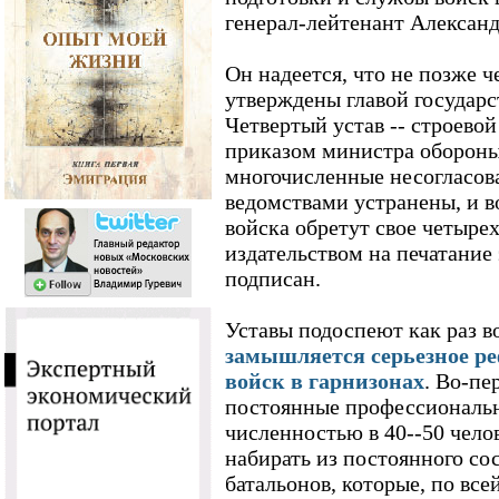
генерал-лейтенант Алексан
Он надеется, что не позже ч
утверждены главой государст
Четвертый устав -- строевой
приказом министра обороны 
многочисленные несогласо
ведомствами устранены, и 
войска обретут свое четыре
издательством на печатание 
подписан.
Уставы подоспеют как раз в
замышляется серьезное р
войск в гарнизонах
. Во-пе
постоянные профессиональ
численностью в 40--50 чело
набирать из постоянного с
батальонов, которые, по все