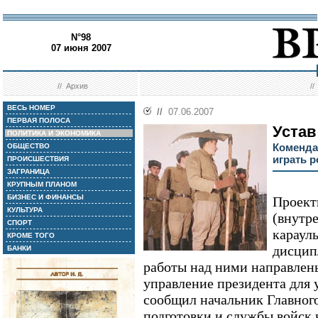
N°98
07 июня 2007
//
Архив
/
ВЕСЬ НОМЕР
//
07.06.2007
ПЕРВАЯ ПОЛОСА
Устав
ПОЛИТИКА И ЭКОНОМИКА
Коменда
ОБЩЕСТВО
играть 
ПРОИСШЕСТВИЯ
ЗАГРАНИЦА
КРУПНЫМ ПЛАНОМ
БИЗНЕС И ФИНАНСЫ
Проект
КУЛЬТУРА
(внутр
СПОРТ
караул
КРОМЕ ТОГО
дисцип
БАНКИ
работы над ними направлены
управление президента для 
сообщил начальник Главног
подготовки и службы войск