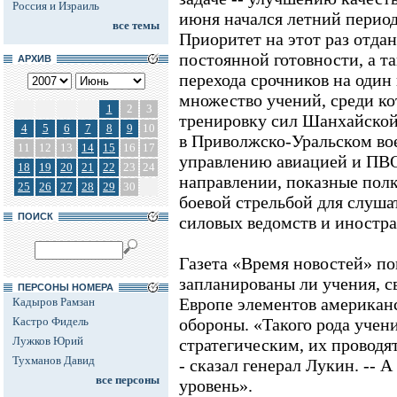
Россия и Израиль
июня начался летний период
все темы
Приоритет на этот раз отдан
постоянной готовности, а т
АРХИВ
перехода срочников на один
множество учений, среди к
1
2
3
тренировку сил Шанхайской
4
5
6
7
8
9
10
в Приволжско-Уральском вое
11
12
13
14
15
16
17
управлению авиацией и ПВО
18
19
20
21
22
23
24
направлении, показные полк
25
26
27
28
29
30
боевой стрельбой для слуша
ПОИСК
силовых ведомств и иностр
Газета «Время новостей» по
запланированы ли учения, с
ПЕРСОНЫ НОМЕРА
Европе элементов американ
Кадыров Рамзан
Кастро Фидель
обороны. «Такого рода учени
Лужков Юрий
стратегическим, их проводят
Тухманов Давид
- сказал генерал Лукин. -- 
все персоны
уровень».