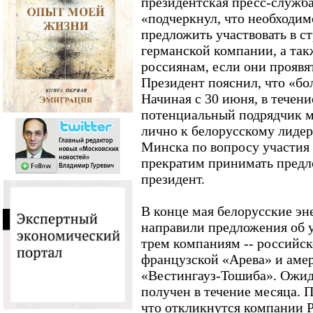
президентская пресс-служба
«подчеркнул, что необходим
предложить участвовать в с
германской компании, а та
россиянам, если они проявя
Президент пояснил, что «бо
Начиная с 30 июня, в течен
потенциальный подрядчик м
лично к белорусскому лидер
Минска по вопросу участия 
прекратим принимать предл
президент.
В конце мая белорусские эн
направили предложения об 
трем компаниям -- российс
французской «Арева» и аме
«Вестингауз-Тошиба». Ожида
получен в течение месяца. 
что откликнутся компании 