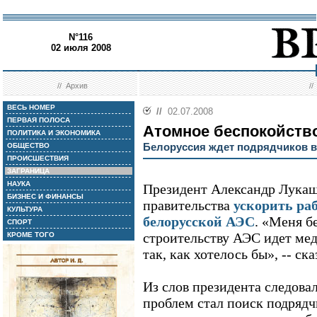
N°116
02 июля 2008
//
Архив
/
ВЕСЬ НОМЕР
//
02.07.2008
ПЕРВАЯ ПОЛОСА
Атомное беспокойств
ПОЛИТИКА И ЭКОНОМИКА
Белоруссия ждет подрядчиков в
ОБЩЕСТВО
ПРОИСШЕСТВИЯ
ЗАГРАНИЦА
НАУКА
Президент Александр Лукаш
БИЗНЕС И ФИНАНСЫ
правительства
ускорить ра
КУЛЬТУРА
белорусской АЭС
. «Меня б
СПОРТ
строительству АЭС идет мед
КРОМЕ ТОГО
так, как хотелось бы», -- ска
Из слов президента следовал
проблем стал поиск подрядч