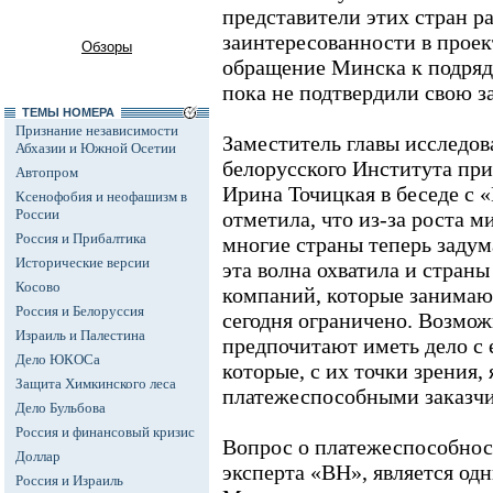
представители этих стран ра
заинтересованности в проек
Обзоры
обращение Минска к подрядч
пока не подтвердили свою з
ТЕМЫ НОМЕРА
Признание независимости
Заместитель главы исследов
Абхазии и Южной Осетии
белорусского Института пр
Автопром
Ирина Точицкая в беседе с 
Ксенофобия и неофашизм в
России
отметила, что из-за роста м
Россия и Прибалтика
многие страны теперь задум
Исторические версии
эта волна охватила и стран
Косово
компаний, которые занимаю
Россия и Белоруссия
сегодня ограничено. Возмож
Израиль и Палестина
предпочитают иметь дело с
Дело ЮКОСа
которые, с их точки зрения
Защита Химкинского леса
платежеспособными заказч
Дело Бульбова
Россия и финансовый кризис
Вопрос о платежеспособнос
Доллар
эксперта «ВН», является од
Россия и Израиль