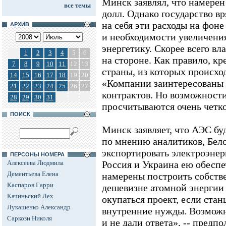
Минск заявлял, что намерен
все темы
долл. Однако государство в
на себя эти расходы на фоне
АРХИВ
и необходимости увеличени
энергетику. Скорее всего вл
1
2
3
4
5
6
на стороне. Как правило, к
7
8
9
10
11
12
13
страны, из которых происхо
14
15
16
17
18
19
20
«Компании заинтересованы 
21
22
23
24
25
26
27
контрактов. Но возможности
28
29
30
31
просчитываются очень четко»
ПОИСК
Минск заявляет, что АЭС бу
по мнению аналитиков, Бело
экспортировать электроэнер
ПЕРСОНЫ НОМЕРА
Алексеева Людмила
Россия и Украина ею обеспе
Дементьева Елена
намерены построить собст
Каспаров Гарри
дешевизне атомной энергии 
Качиньский Лех
окупаться проект, если стан
Лукашенко Александр
внутренние нужды. Возможн
Саркози Николя
и не дали ответа», -- предп