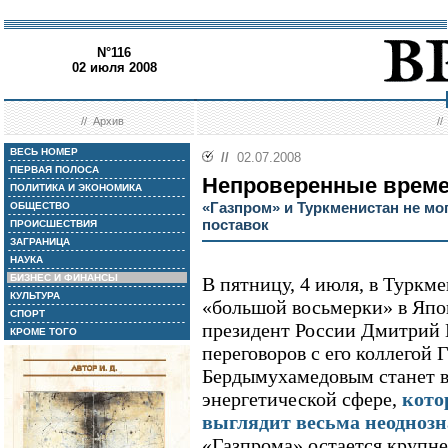
N°116
02 июля 2008
//
Архив
/
ВЕСЬ НОМЕР
//
02.07.2008
ПЕРВАЯ ПОЛОСА
Непроверенные врем
ПОЛИТИКА И ЭКОНОМИКА
«Газпром» и Туркменистан не мог
ОБЩЕСТВО
поставок
ПРОИСШЕСТВИЯ
ЗАГРАНИЦА
НАУКА
БИЗНЕС И ФИНАНСЫ
В пятницу, 4 июля, в Туркм
КУЛЬТУРА
«большой восьмерки» в Япо
СПОРТ
президент России Дмитрий 
КРОМЕ ТОГО
переговоров с его коллегой 
Бердымухамедовым станет в
энергетической сфере,
кото
выглядит весьма неоднозн
«Газпрома» остается крупн