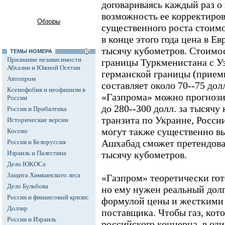
договариваясь каждый раз о
возможность ее корректировк
Обзоры
существенного роста стоимо
в конце этого года цена в Ев
тысячу кубометров. Стоимо
ТЕМЫ НОМЕРА
Признание независимости
границы Туркменистана с У
Абхазии и Южной Осетии
германской границы (прием
Автопром
составляет около 70--75 дол
Ксенофобия и неофашизм в
«Газпрома» можно прогнози
России
до 280--300 долл. за тысячу
Россия и Прибалтика
транзита по Украине, Росси
Исторические версии
могут также существенно вы
Косово
Ашхабад сможет претендоват
Россия и Белоруссия
Израиль и Палестина
тысячу кубометров.
Дело ЮКОСа
Защита Химкинского леса
«Газпром» теоретически гот
Дело Бульбова
но ему нужен реальный долг
Россия и финансовый кризис
формулой цены и жесткими 
Доллар
поставщика. Чтобы газ, кот
Россия и Израиль
российского концерна, в оди