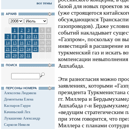
все темы
базой для новых проектов э
(уже строящегося китайског
АРХИВ
обсуждающихся Транскаспий
газопроводов). Даже условн
1
2
3
4
5
6
событий накладывает сущес
7
8
9
10
11
12
13
«Газпром», поскольку он вы
14
15
16
17
18
19
20
инвестиций в расширение и
21
22
23
24
25
26
27
туркменский газ и искать в
28
29
30
31
компенсации невыполнения 
Ашхабада.
ПОИСК
Эти разногласия можно про
заявлениях, которыми «Газ
ПЕРСОНЫ НОМЕРА
президента Туркменистана 
Алексеева Людмила
гг. Миллера и Бердымухамед
Дементьева Елена
Ашхабада г-н Бердымухамед
Каспаров Гарри
«ведущим стратегическим п
Качиньский Лех
при этом говорится, что пр
Лукашенко Александр
Миллера с планами сотрудн
Саркози Николя