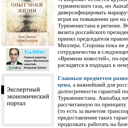
туркменского газа, но Ашха
диверсифицировать маршрут
играя на повышении цен на 
Туркменистана в регионе. В
визита российского президе
принял председателя правле
Миллера. Стороны пока не д
сотрудничества в следующе
«Времени новостей», по-пр
расходятся в подходах к нему
Главным предметом разног
цена
, а важнейший для рос
долгосрочности гарантий по
Туркменистана. Ашхабад хоч
рассчитанную по принципу n
(то есть за вычетом транспо
предоставления таких гара
продолжать работать на баз