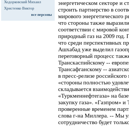
Ходорковский Михаил
энергетическом секторе и 
Христенко Виктор
строить партнерство в соот
все персоны
мирового энергетического р
что стороны также выразили
соответствии с мировой ко
природный газ на 2009 год. 
что среди перспективных пр
Ашхабад уже выделил газопр
переговорный процесс также
Транскаспийскому -- европе
Трансафганскому -- азиатско
в пресс-релизе российского
«стороны полностью удовле
складывается взаимодействи
«Туркменнефтегаза» на базе
закупку газа». «Газпром» и
проверенные временем партн
слова г-на Миллера. -- Мы 
сотрудничество будет только