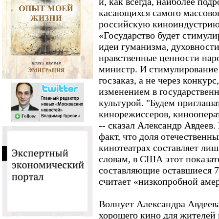
и, как всегда, наиболее под
касающихся самого массового
российскую киноиндустрию 
«Государство будет стимул
идеи гуманизма, духовности
нравственные ценности народ
министр. И стимулирование 
госзаказ, а не через конкур
изменением в государственн
культурой. "Будем приглаш
кинорежиссеров, киноопера
-- сказал Александр Авдеев
факт, что доля отечественн
кинотеатрах составляет лишь
словам, в США этот показат
составляющие оставшиеся 7
считает «низкопробной аме
Волнует Александра Авдеев
хорошего кино для жителей 