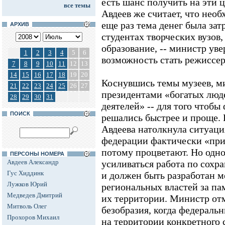
есть шанс получить на эти ц
все темы
Авдеев же считает, что необ
еще раз тема денег была зат
АРХИВ
студентах творческих вузов
образование, -- министр уве
1
2
3
4
5
6
возможность стать режиссер
7
8
9
10
11
12
13
14
15
16
17
18
19
20
Коснувшись темы музеев, м
21
22
23
24
25
26
27
президентами «богатых люд
28
29
30
31
деятелей» -- для того чтоб
ПОИСК
решались быстрее и проще. 
Авдеева натолкнула ситуаци
федерации фактически «при
потому процветают. Но одн
ПЕРСОНЫ НОМЕРА
Авдеев Александр
усиливаться работа по сохр
Гус Хиддинк
и должен быть разработан 
Лужков Юрий
региональных властей за п
Медведев Дмитрий
их территории. Министр отм
Митволь Олег
безобразия, когда федераль
Прохоров Михаил
на территории конкретного 