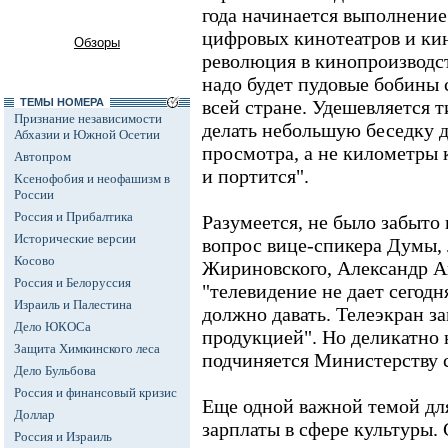
года начинается выполнени
цифровых кинотеатров и ки
Обзоры
революция в кинопроизводств
надо будет пудовые бобины 
ТЕМЫ НОМЕРА
всей стране. Удешевляется 
Признание независимости
делать небольшую беседку 
Абхазии и Южной Осетии
просмотра, а не километры 
Автопром
и портится".
Ксенофобия и неофашизм в
России
Россия и Прибалтика
Разумеется, не было забыто 
Исторические версии
вопрос вице-спикера Думы
Косово
Жириновского, Александр Ав
Россия и Белоруссия
"телевидение не дает сегодн
Израиль и Палестина
должно давать. Телеэкран з
Дело ЮКОСа
продукцией". Но деликатно 
Защита Химкинского леса
подчиняется Министерству св
Дело Бульбова
Россия и финансовый кризис
Еще одной важной темой для
Доллар
зарплаты в сфере культуры. 
Россия и Израиль