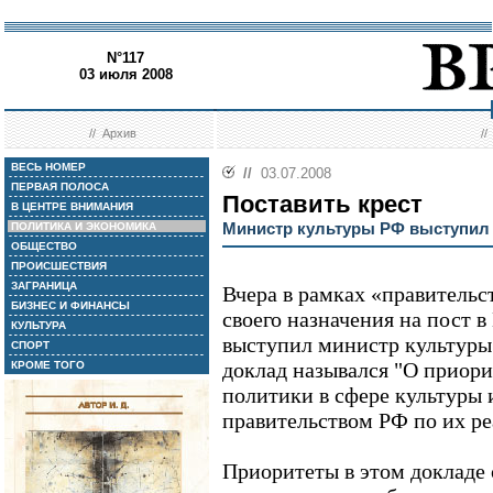
N°117
03 июля 2008
//
Архив
/
ВЕСЬ НОМЕР
//
03.07.2008
ПЕРВАЯ ПОЛОСА
Поставить крест
В ЦЕНТРЕ ВНИМАНИЯ
Министр культуры РФ выступил
ПОЛИТИКА И ЭКОНОМИКА
ОБЩЕСТВО
ПРОИСШЕСТВИЯ
ЗАГРАНИЦА
Вчера в рамках «правительс
БИЗНЕС И ФИНАНСЫ
своего назначения на пост 
КУЛЬТУРА
выступил министр культуры 
СПОРТ
доклад назывался "О приори
КРОМЕ ТОГО
политики в сфере культуры
правительством РФ по их ре
Приоритеты в этом докладе 