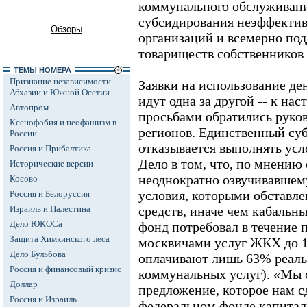
коммунального обслуживания
субсидирования неэффекти
Обзоры
организаций и всемерно под
товариществ собственников
ТЕМЫ НОМЕРА
Признание независимости
Заявки на использование д
Абхазии и Южной Осетии
идут одна за другой -- к на
Автопром
просьбами обратились руко
Ксенофобия и неофашизм в
регионов. Единственный су
России
отказывается выполнять усло
Россия и Прибалтика
Дело в том, что, по мнению
Исторические версии
неоднократно озвучивавше
Косово
условия, которыми обставле
Россия и Белоруссия
Израиль и Палестина
средств, иначе чем кабальн
Дело ЮКОСа
фонд потребовал в течение п
Защита Химкинского леса
москвичами услуг ЖКХ до 1
Дело Бульбова
оплачивают лишь 63% реал
Россия и финансовый кризис
коммунальных услуг). «Мы 
Доллар
предложение, которое нам с
Россия и Израиль
федеральном фонде капитал