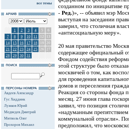
все темы
созданном по инициативе пр
-
Ред.
)», -- объявил мэр Мос
АРХИВ
выступая на заседании прав
заверил, что столичная влас
1
2
3
4
5
6
«антисоциальную меру».
7
8
9
10
11
12
13
14
15
16
17
18
19
20
20 мая правительство Моск
21
22
23
24
25
26
27
содержащее официальный от
28
29
30
31
Фондом содействия реформ
этой структуре было отказа
ПОИСК
москвичей о том, как воспо
для проведения капитально
домов и переселения гражда
ПЕРСОНЫ НОМЕРА
Реакция со стороны фонда п
Авдеев Александр
месяц. 27 июня глава госк
Гус Хиддинк
заявил, что позиция столичн
Лужков Юрий
«надуманным препятствием
Медведев Дмитрий
коммунальной отрасли». По
Митволь Олег
предположил, что московско
Прохоров Михаил