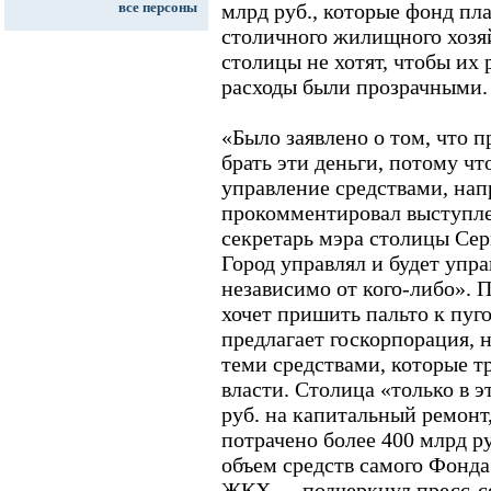
все персоны
млрд руб., которые фонд пл
столичного жилищного хозяй
столицы не хотят, чтобы и
расходы были прозрачными.
«Было заявлено о том, что 
брать эти деньги, потому чт
управление средствами, нап
прокомментировал выступле
секретарь мэра столицы Серг
Город управлял и будет упр
независимо от кого-либо». П
хочет пришить пальто к пуго
предлагает госкорпорация, н
теми средствами, которые 
власти. Столица «только в э
руб. на капитальный ремонт,
потрачено более 400 млрд ру
объем средств самого Фонд
ЖКХ, -- подчеркнул пресс-с