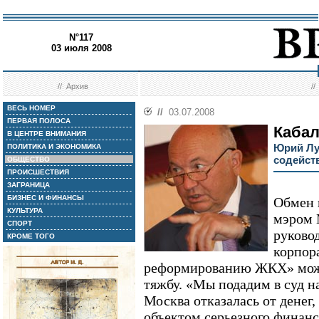
N°117
03 июля 2008
//
Архив
/
ВЕСЬ НОМЕР
//
03.07.2008
ПЕРВАЯ ПОЛОСА
Кабал
В ЦЕНТРЕ ВНИМАНИЯ
Юрий Лу
ПОЛИТИКА И ЭКОНОМИКА
содейст
ОБЩЕСТВО
ПРОИСШЕСТВИЯ
ЗАГРАНИЦА
БИЗНЕС И ФИНАНСЫ
Обмен 
КУЛЬТУРА
мэром
СПОРТ
руково
КРОМЕ ТОГО
корпор
реформированию ЖКХ» може
тяжбу. «Мы подадим в суд на
Москва отказалась от денег, 
объектом серьезного финанс