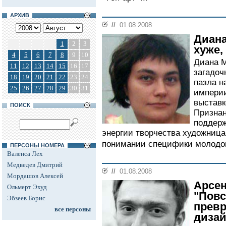
АРХИВ
//
01.08.2008
Диана
1
2
3
хуже,
4
5
6
7
8
9
10
Диана М
11
12
13
14
15
16
17
загадоч
18
19
20
21
22
23
24
пазла н
25
26
27
28
29
30
31
империи
выставк
ПОИСК
Признан
поддер
энергии творчества художница
понимании специфики молодог
ПЕРСОНЫ НОМЕРА
Валенса Лех
Медведев Дмитрий
//
01.08.2008
Мордашов Алексей
Арсе
Ольмерт Эхуд
"Повс
Эбзеев Борис
превр
все персоны
дизай