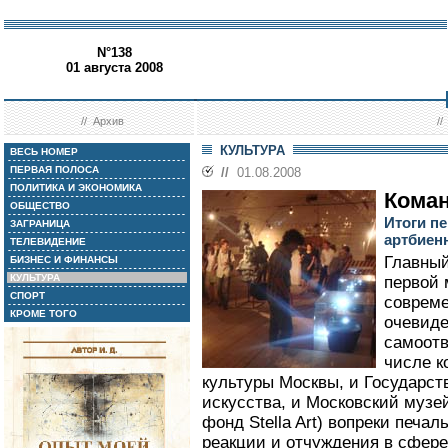
N°138
01 августа 2008
//
Архив
/
КУЛЬТУРА
ВЕСЬ НОМЕР
ПЕРВАЯ ПОЛОСА
//
01.08.2008
ПОЛИТИКА И ЭКОНОМИКА
Коман
ОБЩЕСТВО
Итоги п
ЗАГРАНИЦА
артбиен
ТЕЛЕВИДЕНИЕ
Главный
БИЗНЕС И ФИНАНСЫ
КУЛЬТУРА
первой
СПОРТ
совреме
КРОМЕ ТОГО
очевиде
самоотв
числе к
культуры Москвы, и Государст
искусства, и Московский музе
фонд Stella Art) вопреки печа
реакции и отчуждения в сфере