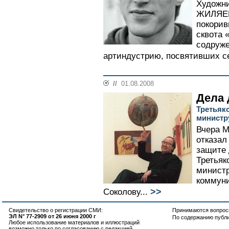
Художни
ЖИЛЯЕВ 
покорив
сквота 
содруже
артиндустрию, посвятивших се
//
01.08.2008
Дела 
Третьяко
министр
Вчера М
отказал
защите 
Третьяк
министр
коммуни
>>
Соколову...
Свидетельство о регистрации СМИ:
Принимаются вопросы
ЭЛ N° 77-2909 от 26 июня 2000 г
По содержанию публ
Любое использование материалов и иллюстраций
возможно только по согласованию с редакцией