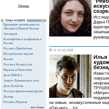
"Рево
искус
Обзоры
созре
Исследо
ТЕМЫ НОМЕРА
Дарья П
Признание независимости
куратор
Абхазии и Южной Осетии
защищае
Автопром
руковод
Ксенофобия и неофашизм в
России
Россия и Прибалтика
//
01.08.2008
Исторические версии
Илья 
Косово
худож
Россия и Белоруссия
безна
Израиль и Палестина
Известн
Дело ЮКОСа
ловушек
Защита Химкинского леса
неорган
Дело Бульбова
ТРУШЕВ
Россия и финансовый кризис
«Метро»
Доллар
поддерж
Россия и Израиль
на новые, незамусоленные еще
>>
все темы
«Гоп-арт»...