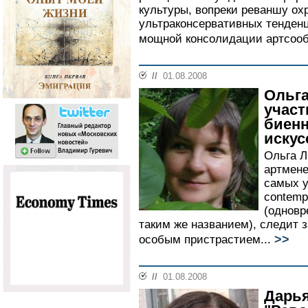
культуры, вопреки реваншу ох
ультраконсервативных тенден
мощной консолидации артсооб
//
01.08.2008
Ольга
учас
биенн
искус
Ольга Л
артмене
самых у
contemp
(одновр
таким же названием), следит 
>>
особым пристрастием...
//
01.08.2008
Дарья