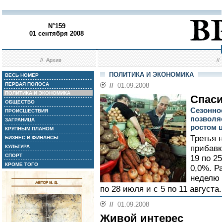
N°159
01 сентября 2008
//
Архив
/
ПОЛИТИКА И ЭКОНОМИКА
ВЕСЬ НОМЕР
ПЕРВАЯ ПОЛОСА
//
01.09.2008
ПОЛИТИКА И ЭКОНОМИКА
Спаси
ОБЩЕСТВО
Сезонно
ПРОИСШЕСТВИЯ
позволяе
ЗАГРАНИЦА
ростом 
КРУПНЫМ ПЛАНОМ
Третья 
БИЗНЕС И ФИНАНСЫ
КУЛЬТУРА
прибавк
СПОРТ
19 по 2
КРОМЕ ТОГО
0,0%. Р
неделю 
по 28 июля и с 5 по 11 августа.
//
01.09.2008
Живой интерес