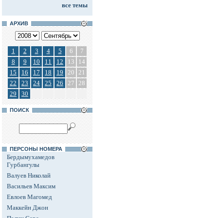
все темы
АРХИВ
1
2
3
4
5
6
7
8
9
10
11
12
13
14
15
16
17
18
19
20
21
22
23
24
25
26
27
28
29
30
ПОИСК
ПЕРСОНЫ НОМЕРА
Бердымухамедов
Гурбангулы
Валуев Николай
Васильев Максим
Евлоев Магомед
Маккейн Джон