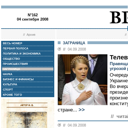
N°162
04 сентября 2008
//
Архив
/
ЗАГРАНИЦА
ВЕСЬ НОМЕР
ПЕРВАЯ ПОЛОСА
//
04.09.2008
ПОЛИТИКА И ЭКОНОМИКА
Телев
ОБЩЕСТВО
Правяща
ПРОИСШЕСТВИЯ
угрозой 
ЗАГРАНИЦА
Очередн
НАУКА
БИЗНЕС И ФИНАНСЫ
Украине
КУЛЬТУРА
Во вчер
СПОРТ
президе
КРОМЕ ТОГО
произне
констит
>>
стране...
// чита
//
04.09.2008