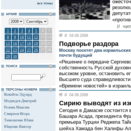
ожесточ
все темы
резолюц
депутат
АРХИВ
«против
// чи
1
2
3
4
5
6
7
//
04.09.2008
8
9
10
11
12
13
14
Подворье раздора
15
16
17
18
19
20
21
22
23
24
25
26
27
28
Москву посетят два израильских
почти будущий
29
30
«Решение о передаче Сергиевс
ПОИСК
собственность Русской духов
высоком уровне, остановить е
Высшего суда справедливости 
«Времени новостей» в израил
ПЕРСОНЫ НОМЕРА
Кокойты Эдуард
//
04.09.2008
Медведев Дмитрий
Сирию выводят из из
Резник Максим
Сегодня в Дамаске состоится 
Смирнов Игорь
Башара Асада, президента Фр
Тимошенко Юлия
премьера Турции Реджепа Тай
Ющенко Виктор
шейха Хамада бен Халифы Аль