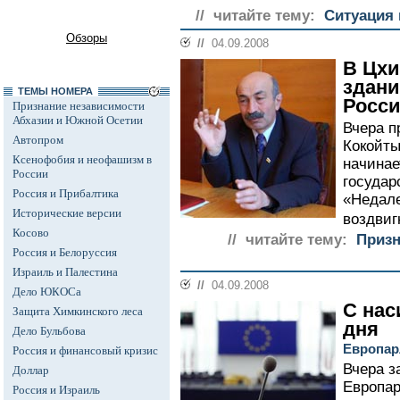
// читайте тему:
Ситуация 
Обзоры
//
04.09.2008
В Цхи
здани
ТЕМЫ НОМЕРА
Росс
Признание независимости
Абхазии и Южной Осетии
Вчера п
Автопром
Кокойты
Ксенофобия и неофашизм в
начинае
России
государ
Россия и Прибалтика
«Недале
Исторические версии
воздвиг
Косово
// читайте тему:
Призн
Россия и Белоруссия
Израиль и Палестина
//
04.09.2008
Дело ЮКОСа
С нас
Защита Химкинского леса
дня
Дело Бульбова
Европар
Россия и финансовый кризис
Вчера 
Доллар
Европар
Россия и Израиль