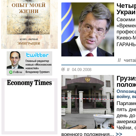
Четыр
Укра
Своими 
«Времен
професс
Киево-М
ГАРАНЬ
// чита
//
04.09.2008
Грузи
поло
Оппозиц
войну, в
Парламе
пять дн
день до
америка
Чейни, 
>>
военного положения...