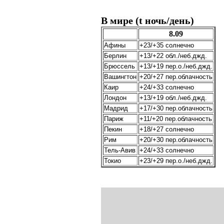
В мире (t ночь/день)
8.09
Афины
+23/+35 солнечно
Берлин
+13/+22 обл./неб.джд.
Брюссель
+13/+19 пер.о./неб.джд.
Вашингтон
+20/+27 пер.облачность
Каир
+24/+33 солнечно
Лондон
+13/+19 обл./неб.джд.
Мадрид
+17/+30 пер.облачность
Париж
+11/+20 пер.облачность
Пекин
+18/+27 солнечно
Рим
+20/+30 пер.облачность
Тель-Авив
+24/+33 солнечно
Токио
+23/+29 пер.о./неб.джд.