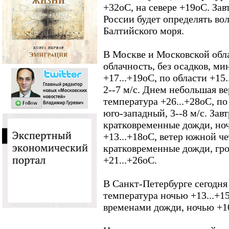
+32оС, на севере +19оС. Зав
России будет определять во
Балтийского моря.
В Москве и Московской обл
облачность, без осадков, м
+17...+19оС, по области +15
2--7 м/с. Днем небольшая в
температура +26...+28оС, по
юго-западный, 3--8 м/с. Зав
кратковременные дожди, ноч
+13...+18оС, ветер южной че
кратковременные дожди, гроз
+21...+26оС.
В Санкт-Петербурге сегодня
температура ночью +13...+15
временами дожди, ночью +10