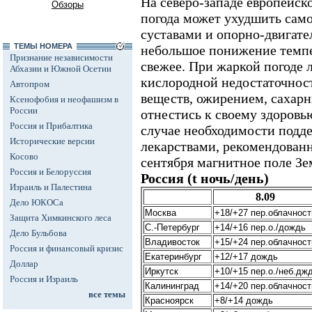
На северо-западе европейск
Обзоры
погода может ухудшить сам
суставами и опорно-двигате
ТЕМЫ НОМЕРА
небольшое понижение темпе
Признание независимости
свежее. При жаркой погоде 
Абхазии и Южной Осетии
кислородной недостаточнос
Автопром
веществ, ожирением, сахар
Ксенофобия и неофашизм в
России
отнестись к своему здоровь
Россия и Прибалтика
случае необходимости подд
Исторические версии
лекарствами, рекомендован
Косово
сентября магнитное поле Зе
Россия и Белоруссия
Россия (t ночь/день)
Израиль и Палестина
8.09
Дело ЮКОСа
Москва
+18/+27 пер.облачност
Защита Химкинского леса
С.-Петербург
+14/+16 пер.о./дождь
Дело Бульбова
Владивосток
+15/+24 пер.облачност
Россия и финансовый кризис
Екатеринбург
+12/+17 дождь
Доллар
Иркутск
+10/+15 пер.о./неб.джд
Россия и Израиль
Калининград
+14/+20 пер.облачност
все темы
Красноярск
+8/+14 дождь