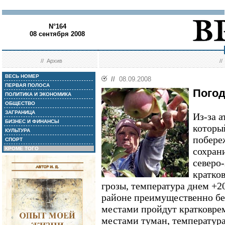
N°164
08 сентября 2008
//
Архив
/
ВЕСЬ НОМЕР
//
08.09.2008
ПЕРВАЯ ПОЛОСА
Погод
ПОЛИТИКА И ЭКОНОМИКА
ОБЩЕСТВО
ЗАГРАНИЦА
Из-за а
БИЗНЕС И ФИНАНСЫ
которы
КУЛЬТУРА
побере
СПОРТ
КРОМЕ ТОГО
сохрани
северо
кратко
грозы, температура днем +2
районе преимущественно без
местами пройдут кратковре
местами туман, температура 