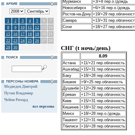
Мурманск
+3/+8 пер.о./дождь
АРХИВ
Новосибирск
+6/+16 пер.о./дождь
Ростов-на-Дону
+19/+29 пер.облачност
Самара
+13/+31 пер.облачност
1
2
3
4
5
6
7
Сочи
+18/+27 пер.облачност
8
9
10
11
12
13
14
15
16
17
18
19
20
21
22
23
24
25
26
27
28
СНГ (t ночь/день)
29
30
8.09
ПОИСК
Астана
+11/+21 пер.облачность
Ашхабад
+15/+31 пер.облачность
Баку
+18/+28 пер.облачность
ПЕРСОНЫ НОМЕРА
Бишкек
+9/+25 пер.облачность
Медведев Дмитрий
Душанбе
+12/+29 пер.облачность
Путин Владимир
Ереван
+17/+31 пер.облачность
Чейни Ричард
Киев
+15/+31 пер.облачность
все персоны
Кишинев
+18/+32 пер.облачность
Минск
+18/+28 пер.о./дождь
Ташкент
+12/+31 пер.облачность
Тбилиси
+16/+28 пер.облачность