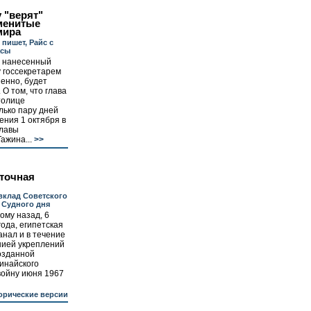
 "верят"
менитые
мира
 пишет, Райс с
асы
, нанесенный
у госсекретарем
енно, будет
 О том, что глава
толице
лько пару дней
ения 1 октября в
главы
ажина...
>>
точная
вклад Советского
 Судного дня
ому назад, 6
года, египетская
нал и в течение
нией укреплений
созданной
инайского
войну июня 1967
орические версии