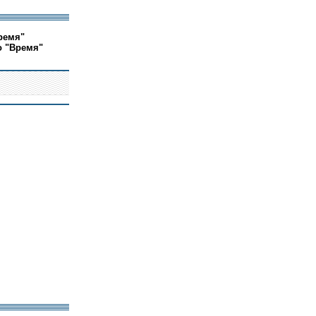
ремя"
о "Время"