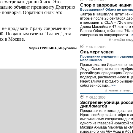
//
06.10.2008
ссматривать данный иск. Это
Спор о здоровье нации
иально объявит президенту Дмитрию
Восьмилетний Обама не дружи
о подворья. Обратной силы это
Завтра в Нашвилле, штат Тенн
вторые после 26 сентября де
в президенты США -- 72-летне
Джона Маккейна и 47-летнего 
 не продавать Ирану современные
Барака Обамы, сейчас на 7% 
. По данным газеты "Гаарец", эта
соперника по популярности...
ах в Москве.
// читайте тему
//
06.10.2008
Мария ГРИШИНА, Иерусалим
Ольмерт успел
Противники передачи подворь
мало шансов
Правительство Израиля по пр
Эхуда Ольмерта вчера одобри
российскую юрисдикцию Серги
подворья, расположенного в ц
Иерусалима и когда-то бывшег
собственностью...
>>
// читайте тему:
//
06.10.2008
Застрелен убийца росс
дипломатов
Представители командования
Ираке сообщили 4 октября о л
американским спецназом днем
одного из главарей иракской 
Махира Ахмада Махмуда аз-Зу
известного как Абу Асад и Абу 