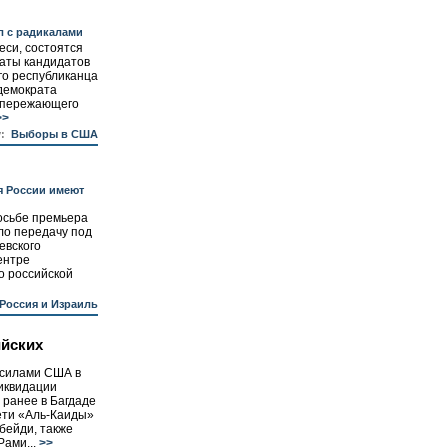
л с радикалами
еси, состоятся
баты кандидатов
го республиканца
демократа
опережающего
>>
:
Выборы в США
я России имеют
осьбе премьера
ло передачу под
евского
ентре
о российской
Россия и Израиль
ийских
 силами США в
иквидации
 ранее в Багдаде
сети «Аль-Каиды»
бейди, также
Рами...
>>