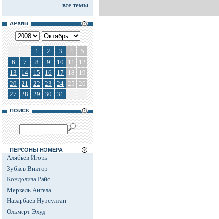
все темы
АРХИВ
1
2
3
4
5
6
7
8
9
10
11
12
13
14
15
16
17
18
19
20
21
22
23
24
25
26
27
28
29
30
31
ПОИСК
ПЕРСОНЫ НОМЕРА
Алябьев Игорь
Зубков Виктор
Кондолиза Райс
Меркель Ангела
Назарбаев Нурсултан
Ольмерт Эхуд