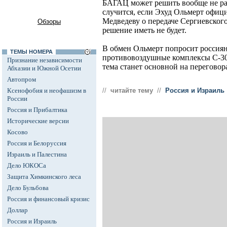
БАГАЦ может решить вообще не ра
случится, если Эхуд Ольмерт офиц
Медведеву о передаче Сергиевског
Обзоры
решение иметь не будет.
В обмен Ольмерт попросит россиян
ТЕМЫ НОМЕРА
противовоздушные комплексы С-300
Признание независимости
тема станет основной на переговор
Абхазии и Южной Осетии
Автопром
Ксенофобия и неофашизм в
//
читайте тему
//
Россия и Израиль
России
Россия и Прибалтика
Исторические версии
Косово
Россия и Белоруссия
Израиль и Палестина
Дело ЮКОСа
Защита Химкинского леса
Дело Бульбова
Россия и финансовый кризис
Доллар
Россия и Израиль