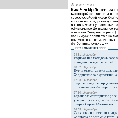
//
06.10.2008
Ким Чен Ир болеет-за 
Южнокорейские аналитики пре
северокорейский лидер Ким Ч
восстановить здоровье до тако
он вновь может управлять стр
официальное Центральное те
агентство Северной Кореи (ЦТ
что Ким уже появляется на люд
присутствовал на матче двух с
футбольных команд...
>>
БЕЗ КОМMЕНТАРИЕВ
18:51, 16 декабря
Радикальная молодежь собрал
площади в подмосковном Со
18:32, 16 декабря
Путин отверг упреки адвокат
Ходорковского в давлении на 
17:58, 16 декабря
Задержан один из предполаг
организаторов беспорядков 
17:10, 16 декабря
Европарламент призвал росси
ускорить расследование обст
смерти Сергея Магнитского
16:35, 16 декабря
Саакашвили посмертно награ
Холбрука орденом Святого Г