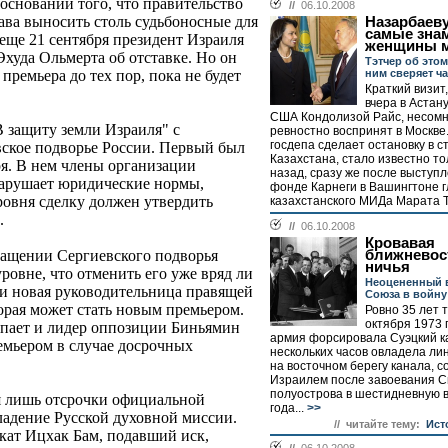
 основании того, что правительство
//
06.10.2008
ава выносить столь судьбоносные для
Назарбаеву
самые зна
 еще 21 сентября президент Израиля
женщины 
уда Ольмерта об отставке. Но он
Тэтчер об этом
ним сверяет ч
премьера до тех пор, пока не будет
Краткий визит
вчера в Астан
США Кондолизой Райс, несомн
В защиту земли Израиля" с
ревностно воспринят в Москве.
госдепа сделает остановку в с
вское подворье России. Первый был
Казахстана, стало известно то
я. В нем члены организации
назад, сразу же после выступл
нарушает юридические нормы,
фонде Карнеги в Вашингтоне 
ровня сделку должен утвердить
казахстанского МИДа Марата Т
.
//
06.10.2008
Кровавая
ближневос
ращении Сергиевского подворья
ничья
ровне, что отменить его уже вряд ли
Неоцененный 
и новая руководительница правящей
Союза в войну
рая может стать новым премьером.
Ровно 35 лет т
октября 1973 
упает и лидер оппозиции Биньямин
армия форсировала Суэцкий ка
емьером в случае досрочных
нескольких часов овладела ли
на восточном берегу канала, 
Израилем после завоевания С
полуострова в шестидневную 
я лишь отсрочки официальной
года...
>>
ладение Русской духовной миссии.
// читайте тему:
Ист
кат Ицхак Бам, подавший иск,