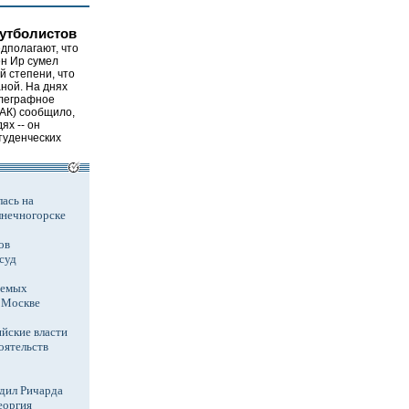
футболистов
дполагают, что
ен Ир сумел
й степени, что
аной. На днях
леграфное
АК) сообщило,
ях -- он
туденческих
ась на
лнечногорске
ов
суд
аемых
в Москве
йские власти
оятельств
дил Ричарда
еоргия