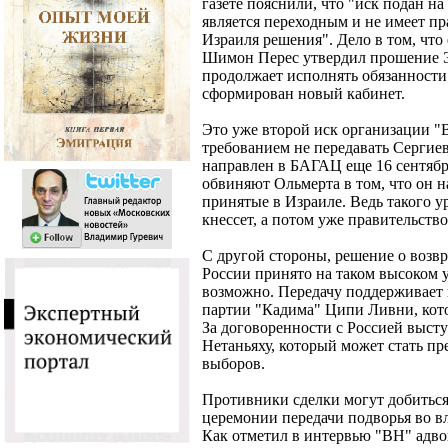
газете пояснили, что "иск подан на
является переходным и не имеет пр
Израиля решения". Дело в том, что
Шимон Перес утвердил прошение Эх
продолжает исполнять обязанности 
сформирован новый кабинет.
Это уже второй иск организации "
требованием не передавать Сергие
направлен в БАГАЦ еще 16 сентябр
обвиняют Ольмерта в том, что он 
принятые в Израиле. Ведь такого у
кнессет, а потом уже правительство
С другой стороны, решение о возв
России принято на таком высоком у
возможно. Передачу поддерживает 
партии "Кадима" Ципи Ливни, кото
За договоренности с Россией выст
Нетаньяху, который может стать пр
выборов.
Противники сделки могут добитьс
церемонии передачи подворья во в
Как отметил в интервью "ВН" адво