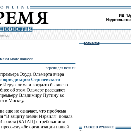
ИД "В
Издательств
/
поиск
имеют мало шансов
версия для печати
 премьера Эхуда Ольмерта вчера
ую юрисдикцию Сергиевского
ре Иерусалима и когда-то бывшего
бнее об этом Ольмерт расскажет
премьеру Владимиру Путину во
та в Москву.
а еще не означает, что проблема
ия "В защиту земли Израиля" подала
 Израиля (БАГАЦ) с требованием
В пресс-службе организации нашей
ТАКЖЕ В РУБРИКЕ