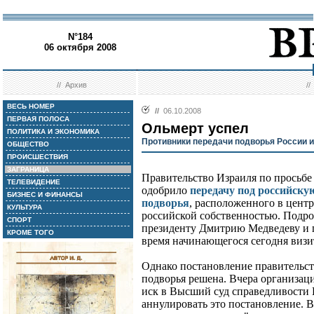
N°184
06 октября 2008
//
Архив
/
ВЕСЬ НОМЕР
//
06.10.2008
ПЕРВАЯ ПОЛОСА
Ольмерт успел
ПОЛИТИКА И ЭКОНОМИКА
Противники передачи подворья России 
ОБЩЕСТВО
ПРОИСШЕСТВИЯ
ЗАГРАНИЦА
Правительство Израиля по просьбе
ТЕЛЕВИДЕНИЕ
одобрило
передачу под российск
БИЗНЕС И ФИНАНСЫ
подворья
, расположенного в цент
КУЛЬТУРА
российской собственностью. Подро
СПОРТ
президенту Дмитрию Медведеву и 
КРОМЕ ТОГО
время начинающегося сегодня визи
Однако постановление правительств
подворья решена. Вчера организац
иск в Высший суд справедливости
аннулировать это постановление. 