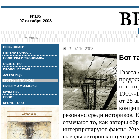
N°185
07 октября 2008
//
Архив
/
ВЕСЬ НОМЕР
//
07.10.2008
ПЕРВАЯ ПОЛОСА
Вот т
ПОЛИТИКА И ЭКОНОМИКА
ОБЩЕСТВО
ПРОИСШЕСТВИЯ
Газета
ЗАГРАНИЦА
продол
КРУПНЫМ ПЛАНОМ
нового
БИЗНЕС И ФИНАНСЫ
КУЛЬТУРА
1900--1
СПОРТ
от 25 а
КРОМЕ ТОГО
концеп
резонанс среди историков. 
отмечают то, как авторы об
интерпретируют факты. Уче
выводы авторов концепции ч