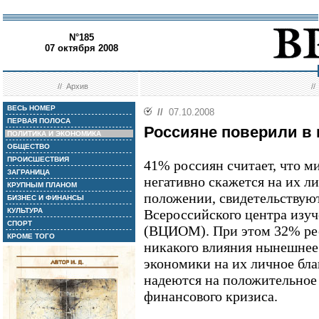
N°185
07 октября 2008
//
Архив
/
ВЕСЬ НОМЕР
//
07.10.2008
ПЕРВАЯ ПОЛОСА
Россияне поверили в 
ПОЛИТИКА И ЭКОНОМИКА
ОБЩЕСТВО
ПРОИСШЕСТВИЯ
41% россиян считает, что 
ЗАГРАНИЦА
негативно скажется на их 
КРУПНЫМ ПЛАНОМ
положении, свидетельствую
БИЗНЕС И ФИНАНСЫ
КУЛЬТУРА
Всероссийского центра изу
СПОРТ
(ВЦИОМ). При этом 32% рес
КРОМЕ ТОГО
никакого влияния нынешнее
экономики на их личное бла
надеются на положительное
финансового кризиса.