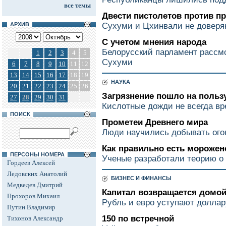
все темы
Двести пистолетов против п
АРХИВ
Сухуми и Цхинвали не доверя
С учетом мнения народа
Белорусский парламент рассм
1
2
3
4
5
Сухуми
6
7
8
9
10
11
12
13
14
15
16
17
18
19
НАУКА
20
21
22
23
24
25
26
Загрязнение пошло на польз
27
28
29
30
31
Кислотные дожди не всегда в
ПОИСК
Прометеи Древнего мира
Люди научились добывать огон
Как правильно есть морожен
ПЕРСОНЫ НОМЕРА
Ученые разработали теорию о
Гордеев Алексей
Ледовских Анатолий
БИЗНЕС И ФИНАНСЫ
Медведев Дмитрий
Капитал возвращается домо
Прохоров Михаил
Рубль и евро уступают доллар
Путин Владимир
150 по встречной
Тихонов Александр