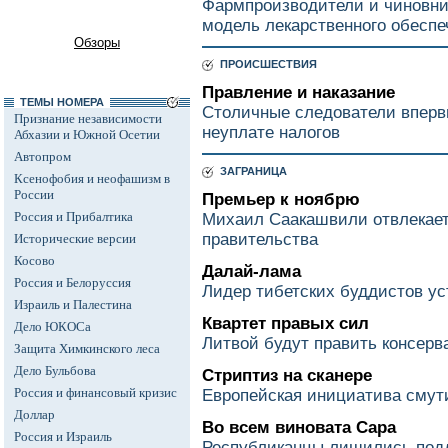
Фармпроизводители и чиновни
модель лекарственного обеспе
Обзоры
ПРОИСШЕСТВИЯ
Правление и наказание
ТЕМЫ НОМЕРА
Столичные следователи вперв
Признание независимости
неуплате налогов
Абхазии и Южной Осетии
Автопром
ЗАГРАНИЦА
Ксенофобия и неофашизм в
России
Премьер к ноябрю
Россия и Прибалтика
Михаил Саакашвили отвлекает
правительства
Исторические версии
Косово
Далай-лама
Россия и Белоруссия
Лидер тибетских буддистов ус
Израиль и Палестина
Квартет правых сил
Дело ЮКОСа
Литвой будут править консерв
Защита Химкинского леса
Дело Бульбова
Стриптиз на сканере
Россия и финансовый кризис
Европейская инициатива смут
Доллар
Во всем виновата Сара
Россия и Израиль
Республиканцы лишились под