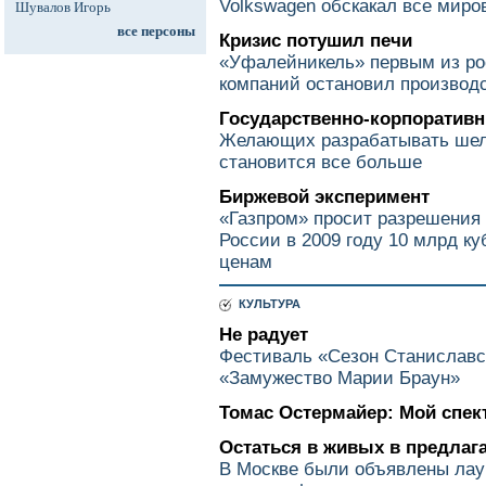
Volkswagen обскакал все миро
Шувалов Игорь
все персоны
Кризис потушил печи
«Уфалейникель» первым из ро
компаний остановил производ
Государственно-корпоратив
Желающих разрабатывать ше
становится все больше
Биржевой эксперимент
«Газпром» просит разрешения 
России в 2009 году 10 млрд к
ценам
КУЛЬТУРА
Не радует
Фестиваль «Сезон Станиславс
«Замужество Марии Браун»
Томас Остермайер: Мой спект
Остаться в живых в предлаг
В Москве были объявлены лау