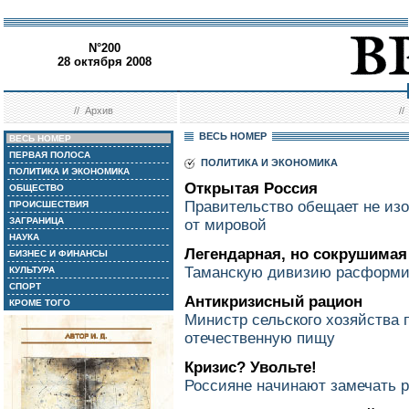
N°200
28 октября 2008
//
Архив
/
ВЕСЬ НОМЕР
ВЕСЬ НОМЕР
ПЕРВАЯ ПОЛОСА
ПОЛИТИКА И ЭКОНОМИКА
ПОЛИТИКА И ЭКОНОМИКА
Открытая Россия
ОБЩЕСТВО
Правительство обещает не из
ПРОИСШЕСТВИЯ
ЗАГРАНИЦА
от мировой
НАУКА
Легендарная, но сокрушимая
БИЗНЕС И ФИНАНСЫ
Таманскую дивизию расформ
КУЛЬТУРА
СПОРТ
Антикризисный рацион
КРОМЕ ТОГО
Министр сельского хозяйства 
отечественную пищу
Кризис? Увольте!
Россияне начинают замечать 