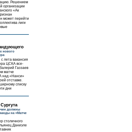
сацию. Решением
ой организации
нского «Ак
признан
он может перейти
 коллектива лиги
овые
андующего
х нового
ера
с лета вакансия
ера ЦСКА все-
 Валерий Газзаев
ом матче
А над «Нанси»
оей отставке.
ширному списку
эти дни
 Сургута
лчин должны
манды на «Матче
ер столичного
льянец Даниэле
тавник