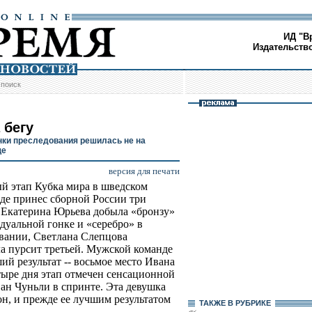
ИД "В
Издательств
/
поиск
 бегу
нки преследования решилась не на
ще
версия для печати
й этап Кубка мира в шведском
де принес сборной России три
 Екатерина Юрьева добыла «бронзу»
дуальной гонке и «серебро» в
вании, Светлана Слепцова
а пурсит третьей. Мужской команде
ий результат -- восьмое место Ивана
тыре дня этап отмечен сенсационной
ан Чуньли в спринте. Эта девушка
он, и прежде ее лучшим результатом
ТАКЖЕ В РУБРИКЕ