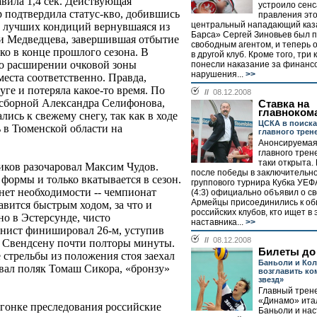
авила 1,4 сек. Действующая
устроило сен
 подтвердила статус-кво, добившись
правления эт
центральный нападающий каза
т лучших кондиций вернувшаяся из
Барса» Сергей Зиновьев был 
 и Медведцева, завершившая отбытие
свободным агентом, и теперь 
о в конце прошлого сезона. В
в другой клуб. Кроме того, три
 о расширении очковой зоны
понесли наказание за финанс
нарушения...
>>
 места соответственно. Правда,
ге и потеряла какое-то время. По
//
08.12.2008
 сборной Александра Селифонова,
Ставка на
главноком
ись к свежему снегу, так как в ходе
ЦСКА в поиска
ь в Тюменской области на
главного трен
Анонсируемая 
главного трен
таки открыта.
иков разочаровал Максим Чудов.
после победы в заключительн
формы и только вкатывается в сезон.
группового турнира Кубка УЕФ
нет необходимости -- чемпионат
(4:3) официально объявил о св
Армейцы присоединились к об
авится быстрым ходом, за что и
российских клубов, кто ищет в 
но в Эстерсунде, чисто
наставника...
>>
онист финишировал 26-м, уступив
//
08.12.2008
 Свендсену почти полторы минуты.
Билеты до
е стрельбы из положения стоя заехал
Баньоли и Ко
евал поляк Томаш Сикора, «бронзу»
возглавить ко
звезд»
Главный трен
«Динамо» ита
 гонке преследования российские
Баньоли и нас