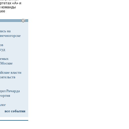
артетах «А» и
ри команды
шее
ась на
лнечногорске
ов
суд
аемых
в Москве
йские власти
оятельств
дил Ричарда
еоргия
алог
все события