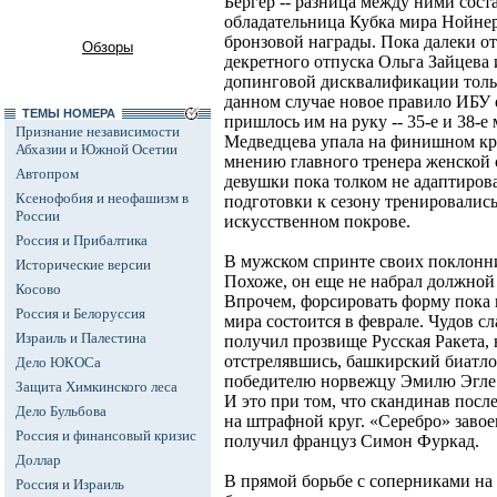
Бергер -- разница между ними сост
обладательница Кубка мира Нойнер
бронзовой награды. Пока далеки о
Обзоры
декретного отпуска Ольга Зайцева
допинговой дисквалификации тольк
данном случае новое правило ИБУ
ТЕМЫ НОМЕРА
пришлось им на руку -- 35-е и 38-е
Признание независимости
Медведцева упала на финишном кру
Абхазии и Южной Осетии
мнению главного тренера женской
Автопром
девушки пока толком не адаптировал
Ксенофобия и неофашизм в
подготовки к сезону тренировалис
России
искусственном покрове.
Россия и Прибалтика
В мужском спринте своих поклонн
Исторические версии
Похоже, он еще не набрал должной 
Косово
Впрочем, форсировать форму пока 
Россия и Белоруссия
мира состоится в феврале. Чудов сл
Израиль и Палестина
получил прозвище Русская Ракета, 
отстрелявшись, башкирский биатл
Дело ЮКОСа
победителю норвежцу Эмилю Эгле
Защита Химкинского леса
И это при том, что скандинав посл
Дело Бульбова
на штрафной круг. «Серебро» заво
Россия и финансовый кризис
получил француз Симон Фуркад.
Доллар
В прямой борьбе с соперниками на
Россия и Израиль