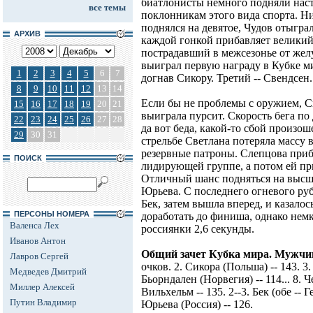
биатлонисты немного подняли на
все темы
поклонникам этого вида спорта. Ни
поднялся на девятое, Чудов отыгра
АРХИВ
каждой гонкой прибавляет велики
пострадавший в межсезонье от же
выиграл первую награду в Кубке мир
1
2
3
4
5
6
7
догнав Сикору. Третий -- Свендсен.
8
9
10
11
12
13
14
Если бы не проблемы с оружием, С
15
16
17
18
19
20
21
выиграла пурсит. Скорость бега по
22
23
24
25
26
27
28
да вот беда, какой-то сбой произо
29
30
31
стрельбе Светлана потеряла массу 
резервные патроны. Слепцова приб
ПОИСК
лидирующей группе, а потом ей пр
Отличный шанс подняться на высшу
Юрьева. С последнего огневого ру
Бек, затем вышла вперед, и казалос
ПЕРСОНЫ НОМЕРА
доработать до финиша, однако немк
Валенса Лех
россиянки 2,6 секунды.
Иванов Антон
Общий зачет Кубка мира. Мужчи
Лавров Сергей
очков. 2. Сикора (Польша) -- 143. 3.
Медведев Дмитрий
Бьорндален (Норвегия) -- 114... 8. Ч
Миллер Алексей
Вильхельм -- 135. 2--3. Бек (обе -- 
Путин Владимир
Юрьева (Россия) -- 126.