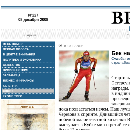
N°227
08 декабря 2008
//
Архив
/
ВЕСЬ НОМЕР
//
08.12.2008
ПЕРВАЯ ПОЛОСА
Бек на
В ЦЕНТРЕ ВНИМАНИЯ
Судьба го
ПОЛИТИКА И ЭКОНОМИКА
стрельби
ОБЩЕСТВО
ПРОИСШЕСТВИЯ
ЗАГРАНИЦА
Стартовы
БИЗНЕС И ФИНАНСЫ
Эстерсун
КУЛЬТУРА
награды.
СПОРТ
в индиви
КРОМЕ ТОГО
преследо
завершил
пока похвастаться нечем. Наш лучш
Черезова в спринте. Длившийся че
победой малоизвестной китаянки В
выступает в Кубке мира третий сез
было 13-е место.