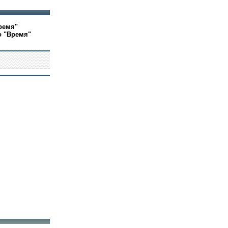
ремя"
о "Время"