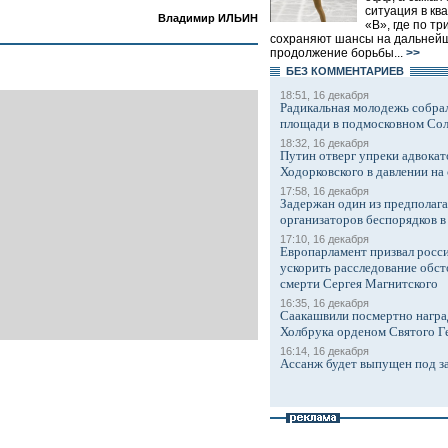
ситуация в кв
Владимир ИЛЬИН
«В», где по т
сохраняют шансы на дальней
продолжение борьбы...
>>
БЕЗ КОМMЕНТАРИЕВ
18:51, 16 декабря
Радикальная молодежь собрал
площади в подмосковном Со
18:32, 16 декабря
Путин отверг упреки адвокат
Ходорковского в давлении на 
17:58, 16 декабря
Задержан один из предполаг
организаторов беспорядков 
17:10, 16 декабря
Европарламент призвал росси
ускорить расследование обст
смерти Сергея Магнитского
16:35, 16 декабря
Саакашвили посмертно награ
Холбрука орденом Святого Г
16:14, 16 декабря
Ассанж будет выпущен под з