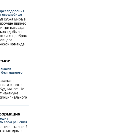
преследования
а стрельбище
п Кубка мира в
ерсунде принес
и три награды.
ьева добыла
нке и «серебро»
лепцова
ужской команде
емое
олжают
 без главного
ставки в
ьном спорте --
будничное. Но
т накануне
принципиального
формация
пешит
ть свои решения
Континентальной
и в выходные