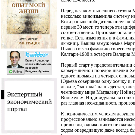
Перед началом нынешнего сезона 
несколько видоизменила систему на
Если раньше победитель получал 50
первые 30 мест, то теперь эти циф
соответственно. Призовые остались
гонке. Есть изменения и в фамили
лыжниц. Вышла замуж немка Мартин
Пылева взяла фамилию своего суп
Калгари-1988 в эстафете Валерия 
Первый старт у представительниц с
карьере личной победой шведки Х
одного промаха на четырех огневы
Юрьева совершила одну осечку и, 
лыжне, "заехала" на пьедестал, оп
чемпионку мира Магдалену Нойнер
Вильхельм. Индивидуальная гонка н
раз главная неожиданность произош
К периодическим успехам девушек 
профессионально занимаются нескол
привыкли, однако никто не ожидал
ходом опередившую даже всегда б