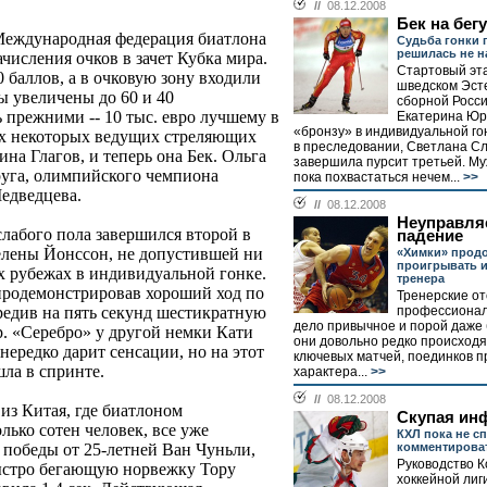
//
08.12.2008
Бек на бегу
Международная федерация биатлона
Судьба гонки 
решилась не н
числения очков в зачет Кубка мира.
Стартовый эта
 баллов, а в очковую зону входили
шведском Эст
ры увеличены до 60 и 40
сборной Росси
 прежними -- 10 тыс. евро лучшему в
Екатерина Юр
«бронзу» в индивидуальной го
ях некоторых ведущих стреляющих
в преследовании, Светлана С
а Глагов, и теперь она Бек. Ольга
завершила пурсит третьей. М
руга, олимпийского чемпиона
пока похвастаться нечем...
>>
Медведцева.
//
08.12.2008
Неуправля
лабого пола завершился второй в
падение
елены Йонссон, не допустившей ни
«Химки» прод
проигрывать и
х рубежах в индивидуальной гонке.
тренера
продемонстрировав хороший ход по
Тренерские от
профессионал
ередив на пять секунд шестикратную
дело привычное и порой даже 
. «Серебро» у другой немки Кати
они довольно редко происходя
ередко дарит сенсации, но на этот
ключевых матчей, поединков 
ла в спринте.
характера...
>>
//
08.12.2008
из Китая, где биатлоном
Скупая ин
ько сотен человек, все уже
КХЛ пока не с
комментирова
 победы от 25-летней Ван Чуньли,
Руководство 
ыстро бегающую норвежку Тору
хоккейной лиг