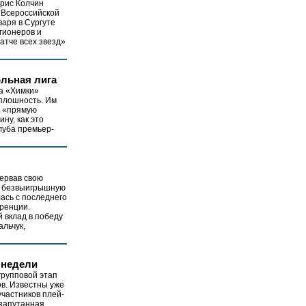
орис Колчин
 Всероссийской
аря в Сургуте
гионеров и
атче всех звезд»
льная лига
а «Химки»
плошность. Им
а «прямую
ну, как это
луба премьер-
ервав свою
 безвыигрышную
ась с последнего
ренции.
 вклад в победу
альчук,
 недели
групповой этап
в. Известны уже
частников плей-
 запутанная