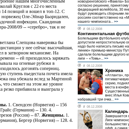
строение нашим многочисленным
новоуренгойского «Факела» Б
согласно решению, принятому
колай Круглов с 22-го места
федерацией волейбола, 30 янв
л 14 позиций и вошел в топ-12. С
будут руководить сборными ле
й норвежец Оле-Эйнар Бьорндален,
россиян соответственно на «М
лудочной инфекции. Скандинав
нашего чемпионата...
>>
а-2008/09 -- «серебро», так и не
//
08.12.2008
Континентальная футбо
Болельщики футбольного клуб
ветлана Слепцова наверняка бы
допустили непростительную о
надо было написать письмо н
 дистанции у нее сейчас высочайшая,
линию» премьер-министру Пути
шел в затворном механизме. На
сделали болельщики другого к
времени -- ей приходилось заряжать
лиги -- «Томь»...
>>
ывала на огневые рубежи в
//
08.12.2008
иходилось догонять соперниц.
Хроника
ю ступень пьедестала почета имела
«Атланта», пр
бежа она убежала вслед за Мартиной
пятиматчевую
серию, поднял
ь, что сможет на этом же уровне
места в конфе
а резко прибавила и выиграла у
Существенный
внес Илья Ков
набравший три очка...
>>
ны.
1. Свендсен (Норвегия) -- 156
//
08.12.2008
 Грайс (Германия) -- 130. 4.
Календарь
ерезов (Россия) -- 87.
Женщины.
1.
Завершается 
Германия), Бергер (Норвегия) -- 128. 4.
Лиги чемпионо
большинство у
офф, а самая