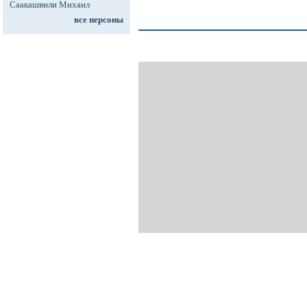
Саакашвили Михаил
все персоны