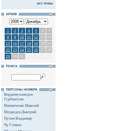
все темы
АРХИВ
1
2
3
4
5
6
7
8
9
10
11
12
13
14
15
16
17
18
19
20
21
22
23
24
25
26
27
28
29
30
31
ПОИСК
ПЕРСОНЫ НОМЕРА
Бердымухамедов
Гурбангулы
Винниченко Николай
Медведев Дмитрий
Путин Владимир
Чу Стивен