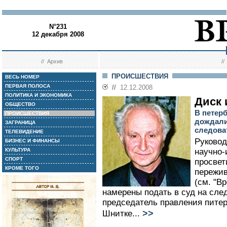
N°231
12 декабря 2008
//
Архив
/
ПРОИСШЕСТВИЯ
ВЕСЬ НОМЕР
ПЕРВАЯ ПОЛОСА
//
12.12.2008
ПОЛИТИКА И ЭКОНОМИКА
Диск 
ОБЩЕСТВО
В петер
ПРОИСШЕСТВИЯ
дождали
ЗАГРАНИЦА
следова
ТЕЛЕВИДЕНИЕ
Руковод
БИЗНЕС И ФИНАНСЫ
КУЛЬТУРА
научно-
СПОРТ
просвет
КРОМЕ ТОГО
пережив
(см. "В
намерены подать в суд на сле
председатель правления пите
>>
Шнитке...