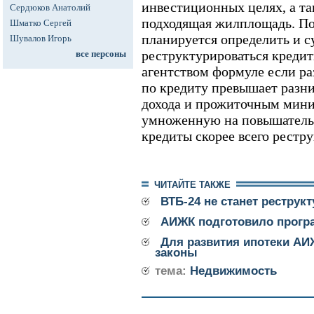
инвестиционных целях, а так
Сердюков Анатолий
подходящая жилплощадь. По
Шматко Сергей
планируется определить и с
Шувалов Игорь
реструктурироваться кредит
все персоны
агентством формуле если р
по кредиту превышает разн
дохода и прожиточным мин
умноженную на повышательн
кредиты скорее всего рестру
ЧИТАЙТЕ ТАКЖЕ
ВТБ-24 не станет реструк
АИЖК подготовило прогр
Для развития ипотеки АИ
законы
тема:
Недвижимость