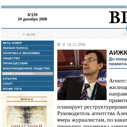
N°239
24 декабря 2008
//
Архив
/
ВЕСЬ НОМЕР
//
24.12.2008
ПЕРВАЯ ПОЛОСА
АИЖК 
ПОЛИТИКА И ЭКОНОМИКА
До конца
ОБЩЕСТВО
правила
ПРОИСШЕСТВИЯ
ИНФОРМАЦИОННОЕ ОБЩЕСТВО
БИЗНЕС И ФИНАНСЫ
КУЛЬТУРА
Агентс
СПОРТ
жилищ
КРОМЕ ТОГО
направ
правит
планирует реструктурирова
Руководитель агентства Але
вчера журналистам, по каки
проходить поддержка заемщи