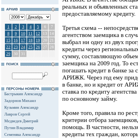
реальных и объявленных ста
АРХИВ
предоставляемому кредиту.
1
2
3
4
5
6
7
Третья схема -- непосредст
8
9
10
11
12
13
14
агентством заемщика в случ
15
16
17
18
19
20
21
выбрал ни одну из двух про
22
23
24
25
26
27
28
кредиты через региональных
29
30
31
сумму, составляющую объем
заемщика на 2009 год. То ест
ПОИСК
погашать кредит в банке за 
АРИЖК. Через год ему приде
в банке, но и кредит от АР
ПЕРСОНЫ НОМЕРА
ставка по кредиту агентств
Бастрыкин Александр
по основному займу.
Задорнов Михаил
Кузьмин Александр
Кроме того, правила по рес
Лавров Сергей
критерии отбора заемщиков
Медведев Дмитрий
помощь. В частности, нельз
Путин Владимир
кредиты тех граждан, котор
Семеняка Александр