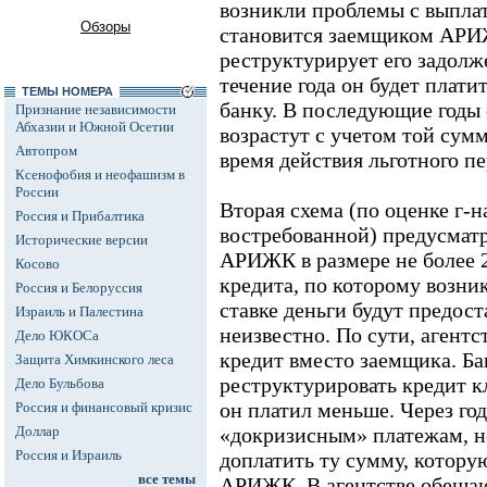
возникли проблемы с выпла
Обзоры
становится заемщиком АРИЖ
реструктурирует его задолж
течение года он будет плати
ТЕМЫ НОМЕРА
банку. В последующие годы
Признание независимости
Абхазии и Южной Осетии
возрастут с учетом той сум
Автопром
время действия льготного пе
Ксенофобия и неофашизм в
России
Вторая схема (по оценке г-н
Россия и Прибалтика
востребованной) предусматр
Исторические версии
АРИЖК в размере не более 
Косово
кредита, по которому возни
Россия и Белоруссия
ставке деньги будут предост
Израиль и Палестина
неизвестно. По сути, агентс
Дело ЮКОСа
кредит вместо заемщика. Ба
Защита Химкинского леса
реструктурировать кредит к
Дело Бульбова
он платил меньше. Через год
Россия и финансовый кризис
Доллар
«докризисным» платежам, н
Россия и Израиль
доплатить ту сумму, котору
все темы
АРИЖК. В агентстве обещаю