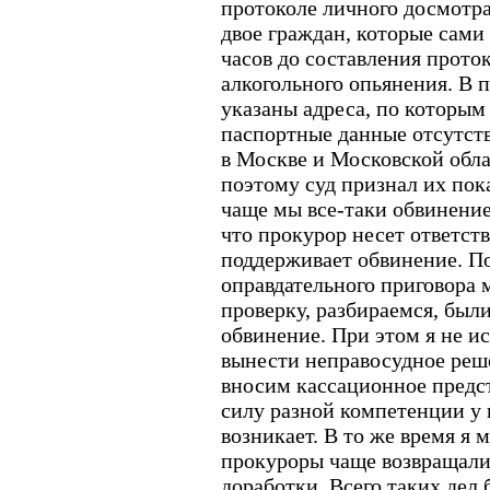
протоколе личного досмотр
двое граждан, которые сами
часов до составления прото
алкогольного опьянения. В 
указаны адреса, по которым
паспортные данные отсутст
в Москве и Московской обла
поэтому суд признал их по
чаще мы все-таки обвинение
что прокурор несет ответств
поддерживает обвинение. По
оправдательного приговора
проверку, разбираемся, был
обвинение. При этом я не и
вынести неправосудное реше
вносим кассационное предс
силу разной компетенции у 
возникает. В то же время я м
прокуроры чаще возвращали 
доработки. Всего таких дел 