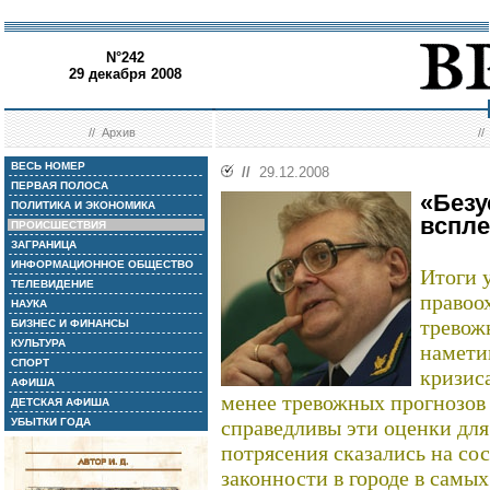
N°242
29 декабря 2008
//
Архив
/
ВЕСЬ НОМЕР
//
29.12.2008
ПЕРВАЯ ПОЛОСА
«Безу
ПОЛИТИКА И ЭКОНОМИКА
вспле
ПРОИСШЕСТВИЯ
ЗАГРАНИЦА
ИНФОРМАЦИОННОЕ ОБЩЕСТВО
Итоги 
ТЕЛЕВИДЕНИЕ
правоо
НАУКА
тревож
БИЗНЕС И ФИНАНСЫ
КУЛЬТУРА
намети
СПОРТ
кризис
АФИША
менее тревожных прогнозов 
ДЕТСКАЯ АФИША
УБЫТКИ ГОДА
справедливы эти оценки дл
потрясения сказались на со
законности в городе в самы