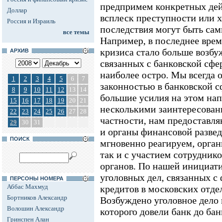
предпримем конкретных дей
Доллар
всплеск преступности или хо
Россия и Израиль
последствия могут быть са
все темы
Например, в последнее врем
кризиса стало больше возбу
АРХИВ
связанных с банковской сфер
наиболее остро. Мы всегда 
1
2
3
4
5
6
7
законностью в банковской с
8
9
10
11
12
13
14
большие усилия на этом нап
15
16
17
18
19
20
21
несколькими заинтересован
22
23
24
25
26
27
28
частности, нам предостав
29
30
31
и органы финансовой разве
ПОИСК
мгновенно реагируем, орган
так и с участием сотрудник
органов. По нашей инициати
уголовных дел, связанных 
ПЕРСОНЫ НОМЕРА
Аббас Махмуд
кредитов в московских отде
Бортников Александр
Возбуждено уголовное дело 
Волошин Александр
которого довели банк до бан
Гринспен Алан