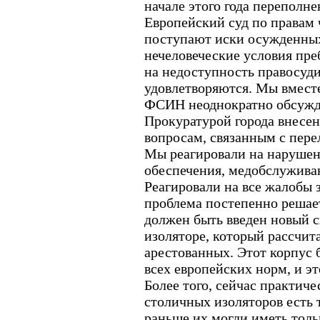
начале этого года переполн
Европейский суд по правам 
поступают иски осужденны
нечеловеческие условия пре
на недоступность правосуди
удовлетворяются. Мы вмест
ФСИН неоднократно обсужда
Прокуратурой города внесен
вопросам, связанным с пер
Мы реагировали на нарушен
обеспечения, медобслуживан
Реагировали на все жалобы 
проблема постепенно решаетс
должен быть введен новый с
изоляторе, который рассчита
арестованных. Этот корпус 
всех европейских норм, и э
Более того, сейчас практич
столичных изоляторов есть 
раньше их могли иметь тольк