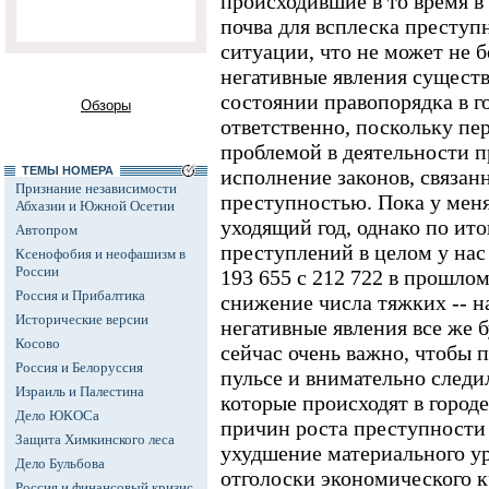
происходившие в то время в 
почва для всплеска преступ
ситуации, что не может не 
негативные явления существ
состоянии правопорядка в г
Обзоры
ответственно, поскольку пе
проблемой в деятельности п
ТЕМЫ НОМЕРА
исполнение законов, связан
Признание независимости
преступностью. Пока у меня
Абхазии и Южной Осетии
уходящий год, однако по ит
Автопром
преступлений в целом у нас
Ксенофобия и неофашизм в
России
193 655 с 212 722 в прошлом
Россия и Прибалтика
снижение числа тяжких -- на
Исторические версии
негативные явления все же 
Косово
сейчас очень важно, чтобы 
Россия и Белоруссия
пульсе и внимательно следи
Израиль и Палестина
которые происходят в город
Дело ЮКОСа
причин роста преступности 
Защита Химкинского леса
ухудшение материального у
Дело Бульбова
отголоски экономического к
Россия и финансовый кризис