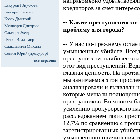
неправомерно удовлетворял
Евкуров Юнус-Бек
кредиторов за счет интерес
Кадыров Рамзан
Козак Дмитрий
-- Какие преступления со
Медведев Дмитрий
проблему для города?
Ольмерт Эхуд
Путин Владимир
-- У нас по-прежнему остае
Саакашвили Михаил
умышленных убийств. Всегд
Семин Юрий (прокурор)
преступности, наиболее опа
все персоны
этот вид преступлений. Ведь
главная ценность. На протя
мы занимаемся этой пробле
анализировали и выявляли н
которые мешали полноценн
преступников. Во многом бл
усилению прокурорского над
расследованием таких прест
12,7% по сравнению с прош
зарегистрированных убийств
умышленного причинения тя