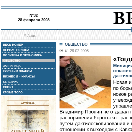
N°32
28 февраля 2008
//
Архив
/
ОБЩЕСТВО
ВЕСЬ НОМЕР
ПЕРВАЯ ПОЛОСА
//
28.02.2008
ПОЛИТИКА И ЭКОНОМИКА
«Тогд
ОБЩЕСТВО
Милиция
ЗАГРАНИЦА
откажет
КРУПНЫМ ПЛАНОМ
дактило
БИЗНЕС И ФИНАНСЫ
Новая 
КУЛЬТУРА
СПОРТ
по борь
КРОМЕ ТОГО
новое р
утвержд
управле
Владимир Пронин не отдавал 
распоряжения бороться с рас
путем дактилоскопирования и 
отношении к выходцам с Кавк