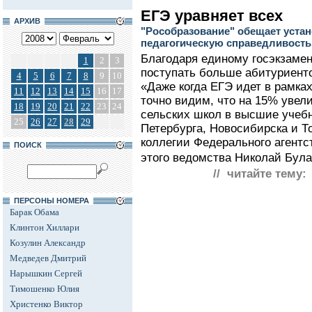
ЕГЭ уравняет всех
АРХИВ
"Рособразование" обещает уста
педагогическую справедливость
Благодаря единому госэкзамен
1
2
3
поступать больше абитуриенто
4
5
6
7
8
9
10
«Даже когда ЕГЭ идет в рамка
11
12
13
14
15
16
17
точно видим, что на 15% увел
18
19
20
21
22
23
24
сельских школ в высшие учебн
25
26
27
28
29
Петербурга, Новосибирска и То
коллегии Федерального агентс
ПОИСК
этого ведомства Николай Була
// читайте тему:
ПЕРСОНЫ НОМЕРА
Барак Обама
Клинтон Хиллари
Козулин Александр
Медведев Дмитрий
Нарышкин Сергей
Тимошенко Юлия
Христенко Виктор