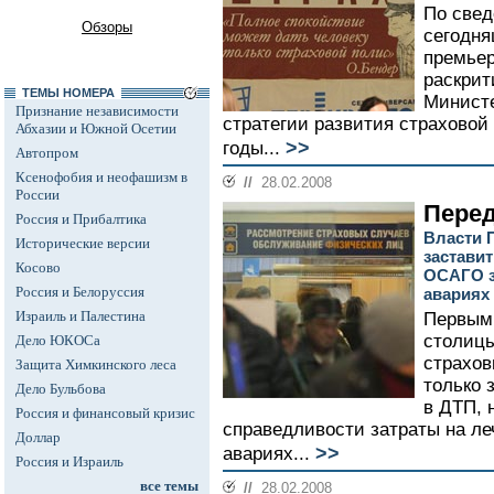
По свед
Обзоры
сегодня
премьер
раскрит
ТЕМЫ НОМЕРА
Министе
Признание независимости
стратегии развития страховой 
Абхазии и Южной Осетии
>>
годы...
Автопром
Ксенофобия и неофашизм в
//
28.02.2008
России
Перед
Россия и Прибалтика
Власти 
Исторические версии
застави
Косово
ОСАГО з
Россия и Белоруссия
авариях
Израиль и Палестина
Первыми
столицы
Дело ЮКОСа
страхов
Защита Химкинского леса
только 
Дело Бульбова
в ДТП, 
Россия и финансовый кризис
справедливости затраты на л
Доллар
>>
авариях...
Россия и Израиль
все темы
//
28.02.2008