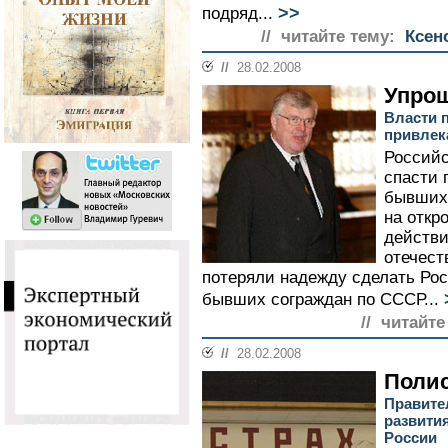
>>
подряд...
// читайте тему:
Ксен
//
28.02.2008
Упро
Власти 
привлек
Российс
спасти 
бывших 
на откр
действи
отечест
потеряли надежду сделать Ро
бывших сограждан по СССР...
// читайте
//
28.02.2008
Полис
Правите
развити
России