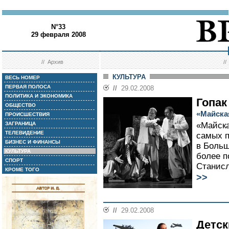
N°33
29 февраля 2008
//
Архив
/
КУЛЬТУРА
ВЕСЬ НОМЕР
ПЕРВАЯ ПОЛОСА
//
29.02.2008
ПОЛИТИКА И ЭКОНОМИКА
Гопак
ОБЩЕСТВО
«Майска
ПРОИСШЕСТВИЯ
ЗАГРАНИЦА
«Майска
ТЕЛЕВИДЕНИЕ
самых п
БИЗНЕС И ФИНАНСЫ
в Больш
КУЛЬТУРА
более п
СПОРТ
Станисл
КРОМЕ ТОГО
>>
//
29.02.2008
Детск