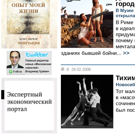
город
В Музее
открыла
В Риме 
в идеал
придума
почему 
мечтала
>>
зданиях бывшей бойни...
//
29.02.2008
Тихи
Новосиб
Тот мал
в «масо
сочинен
был пос