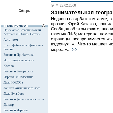
//
29.02.2008
Обзоры
Занимательная геогр
Недавно на арбатском доме, в
прозаик Юрий Казаков, появил
ТЕМЫ НОМЕРА
Сообщая об этом факте, анон
Признание независимости
газеты» (№6; материал, поме
Абхазии и Южной Осетии
страницы, воспринимается как
Автопром
вздохнул: «...Что-то мешает и
Ксенофобия и неофашизм в
>>
России
мере...»...
Россия и Прибалтика
Исторические версии
Косово
Россия и Белоруссия
Израиль и Палестина
Дело ЮКОСа
Защита Химкинского леса
Дело Бульбова
Россия и финансовый кризис
Доллар
Россия и Израиль