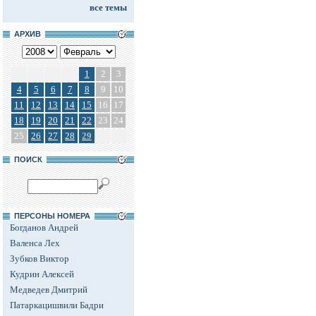
все темы
АРХИВ
1
2
3
4
5
6
7
8
9
10
11
12
13
14
15
16
17
18
19
20
21
22
23
24
25
26
27
28
29
ПОИСК
ПЕРСОНЫ НОМЕРА
Богданов Андрей
Валенса Лех
Зубков Виктор
Кудрин Алексей
Медведев Дмитрий
Патаркацишвили Бадри