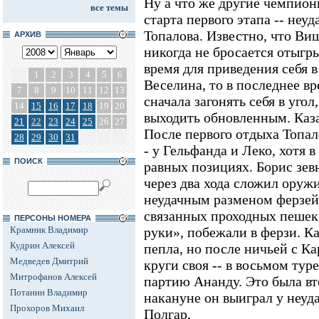
Ну а что же другие чемпио
все темы
старта первого этапа -- неу
Топалова. Известно, что Ви
АРХИВ
никогда не бросается отыгр
время для приведения себя в
1
2
3
4
5
6
Веселина, то в последнее в
7
8
9
10
11
12
13
сначала загонять себя в угол
14
15
16
17
18
19
20
выходить обновленным. Казал
21
22
23
24
25
26
27
После первого отдыха Топал
28
29
30
31
- у Гельфанда и Леко, хотя в
ПОИСК
равных позициях. Борис зев
через два хода сложил оруж
неудачным разменом ферзей
связанных проходных пешек,
ПЕРСОНЫ НОМЕРА
Крамник Владимир
руки», побежали в ферзи. Ка
Кудрин Алексей
пепла, но после ничьей с Ка
Медведев Дмитрий
круги своя -- в восьмом ту
Митрофанов Алексей
партию Ананду. Это была вт
Потанин Владимир
накануне он выиграл у неу
Прохоров Михаил
Полгар.