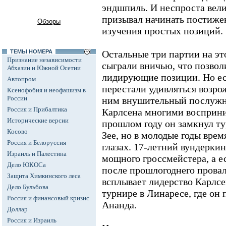
эндшпиль. И неспроста вел
призывал начинать постиже
Обзоры
изучения простых позиций.
ТЕМЫ НОМЕРА
Остальные три партии на эт
Признание независимости
сыграли вничью, что позвол
Абхазии и Южной Осетии
лидирующие позиции. Но ес
Автопром
перестали удивляться возро
Ксенофобия и неофашизм в
России
ним внушительный послужно
Россия и Прибалтика
Карлсена многими восприни
Исторические версии
прошлом году он замкнул т
Косово
Зее, но в молодые годы врем
Россия и Белоруссия
глазах. 17-летний вундеркин
Израиль и Палестина
мощного гроссмейстера, а е
Дело ЮКОСа
после прошлогоднего провала
Защита Химкинского леса
всплывает лидерство Карлс
Дело Бульбова
турнире в Линаресе, где он
Россия и финансовый кризис
Ананда.
Доллар
Россия и Израиль