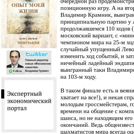
очередной раз продемонстр
позиционную игру. А на вт
Владимир Крамник, выигра
принципиальную партию у А
продолжавшемся 110 ходов (
московский вариант, с «мин
чемпионом мира на 25-м ходу
случайный упущенный Лево
изменить ход событий, и за
ничейный ладейный эндшпил
выигранный таки Владимир
на 103-м ходу.
В таком финале есть и веяни
хватает на все!), и некая с
молодым гроссмейстерам, г
времени на общение с комп
шанса, но не находящим его
окончаний. Ведь общеизвес
шахматистов мира всегда оц