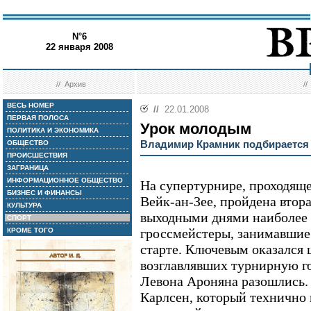
N°6
22 января 2008
//
Архив
/
ВЕСЬ НОМЕР
//
22.01.2008
ПЕРВАЯ ПОЛОСА
Урок молодым
ПОЛИТИКА И ЭКОНОМИКА
Владимир Крамник подбирается 
ОБЩЕСТВО
ПРОИСШЕСТВИЯ
ЗАГРАНИЦА
ИНФОРМАЦИОННОЕ ОБЩЕСТВО
На супертурнире, проходяще
БИЗНЕС И ФИНАНСЫ
Вейк-ан-Зее, пройдена втор
КУЛЬТУРА
выходными днями наиболее 
СПОРТ
гроссмейстеры, занимавши
КРОМЕ ТОГО
старте. Ключевым оказался 
возглавлявших турнирную г
Левона Ароняна разошлись.
Карлсен, который технично 