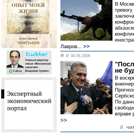
В Моск
тревогу
заключа
конфрон
абхазск
конфлик
иностра
>>
Лавров...
//
06.05.2008
"Посл
не бу
В воскр
внеочер
Прогноз
Сербско
По данн
свободн
вправе 
>>
// чи