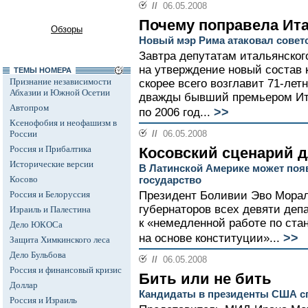
//
06.05.2008
Почему поправела Ит
Обзоры
Новый мэр Рима атаковал совет
Завтра депутатам итальянског
на утверждение новый состав 
ТЕМЫ НОМЕРА
Признание независимости
скорее всего возглавит 71-лет
Абхазии и Южной Осетии
дважды бывший премьером Итал
Автопром
>>
по 2006 год...
Ксенофобия и неофашизм в
России
//
06.05.2008
Россия и Прибалтика
Косовский сценарий 
Исторические версии
В Латинской Америке может поя
Косово
государство
Россия и Белоруссия
Президент Боливии Эво Морал
губернаторов всех девяти деп
Израиль и Палестина
к «немедленной работе по ст
Дело ЮКОСа
>>
на основе конституции»...
Защита Химкинского леса
Дело Бульбова
//
06.05.2008
Россия и финансовый кризис
Бить или не бить
Доллар
Кандидаты в президенты США сп
Россия и Израиль