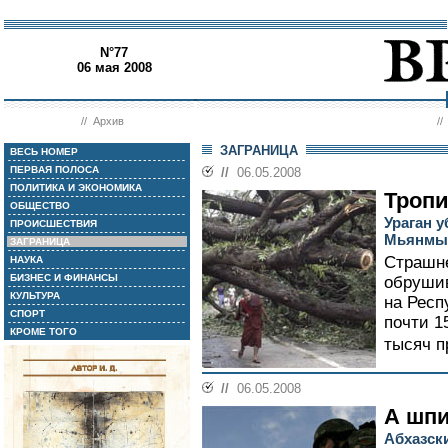
N°77
06 мая 2008
//
Архив
/
ЗАГРАНИЦА
ВЕСЬ НОМЕР
ПЕРВАЯ ПОЛОСА
//
06.05.2008
ПОЛИТИКА И ЭКОНОМИКА
Тропи
ОБЩЕСТВО
Ураган 
ПРОИСШЕСТВИЯ
Мьянмы
ЗАГРАНИЦА
Cтрашне
НАУКА
БИЗНЕС И ФИНАНСЫ
обруши
КУЛЬТУРА
на Респ
СПОРТ
почти 1
КРОМЕ ТОГО
тысяч п
//
06.05.2008
А шпи
Абхазск