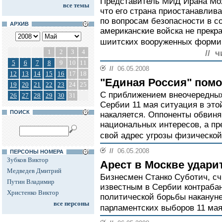
Представитель МИД Ирана Мо
все темы
что его страна приостанавлив
по вопросам безопасности в со
АРХИВ
американские войска не прекра
шиитских вооруженных форми
1
2
3
4
// ч
5
6
7
8
9
10
11
//
06.05.2008
12
13
14
15
16
17
18
"Единая Россия" пом
19
20
21
22
23
24
25
С приближением внеочередных
26
27
28
29
30
31
Сербии 11 мая ситуация в это
ПОИСК
накаляется. Оппоненты обвиня
национальных интересов, а пр
свой адрес угрозы физической
//
06.05.2008
ПЕРСОНЫ НОМЕРА
Зубков Виктор
Арест в Москве удари
Медведев Дмитрий
Бизнесмен Станко Суботич, 
Путин Владимир
известным в Сербии контрабан
Христенко Виктор
политической борьбы наканун
все персоны
парламентских выборов 11 мая