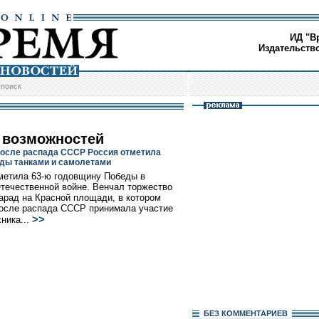
ИД "В
Издательств
/
поиск
 возможностей
осле распада СССР Россия отметила
ды танками и самолетами
метила 63-ю годовщину Победы в
течественной войне. Венчал торжество
арад на Красной площади, в котором
осле распада СССР принимала участие
>>
хника...
БЕЗ КОМMЕНТАРИЕВ