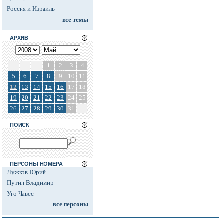
Россия и Израиль
все темы
АРХИВ
1
2
3
4
5
6
7
8
9
10
11
12
13
14
15
16
17
18
19
20
21
22
23
24
25
26
27
28
29
30
31
ПОИСК
ПЕРСОНЫ НОМЕРА
Лужков Юрий
Путин Владимир
Уго Чавес
все персоны