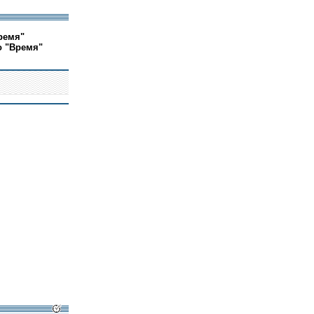
ремя"
о "Время"