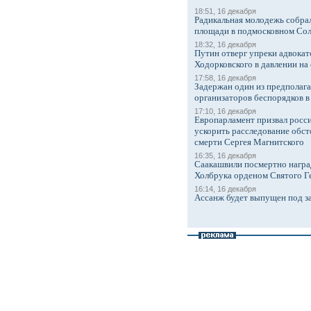
18:51, 16 декабря
Радикальная молодежь собрал
площади в подмосковном Со
18:32, 16 декабря
Путин отверг упреки адвокат
Ходорковского в давлении на 
17:58, 16 декабря
Задержан один из предполаг
организаторов беспорядков 
17:10, 16 декабря
Европарламент призвал росси
ускорить расследование обст
смерти Сергея Магнитского
16:35, 16 декабря
Саакашвили посмертно награ
Холбрука орденом Святого Г
16:14, 16 декабря
Ассанж будет выпущен под з