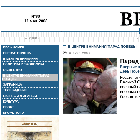
N°80
12 мая 2008
//
Архив
/
В ЦЕНТРЕ ВНИМАНИЯ(ПАРАД ПОБЕДЫ)
ВЕСЬ НОМЕР
ПЕРВАЯ ПОЛОСА
//
12.05.2008
В ЦЕНТРЕ ВНИМАНИЯ
Парад
ПОЛИТИКА И ЭКОНОМИКА
Впервые п
ОБЩЕСТВО
День Побе
В ЦЕНТРЕ ВНИМАНИЯ(ПАРАД
Россия от
ПОБЕДЫ)
Великой О
ЗАГРАНИЦА
военный п
ТЕЛЕВИДЕНИЕ
впервые п
БИЗНЕС И ФИНАНСЫ
боевая те
КУЛЬТУРА
СПОРТ
КРОМЕ ТОГО