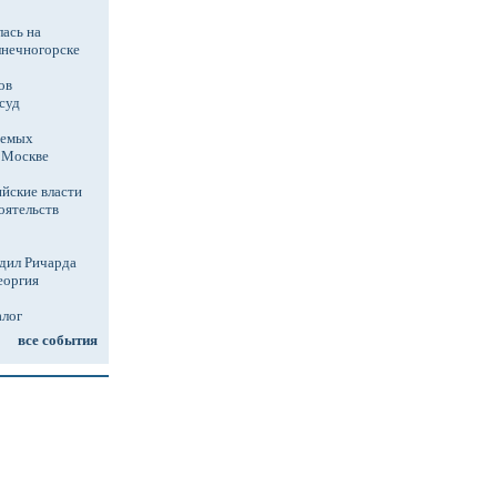
ась на
лнечногорске
ов
суд
аемых
в Москве
йские власти
оятельств
дил Ричарда
еоргия
алог
все события