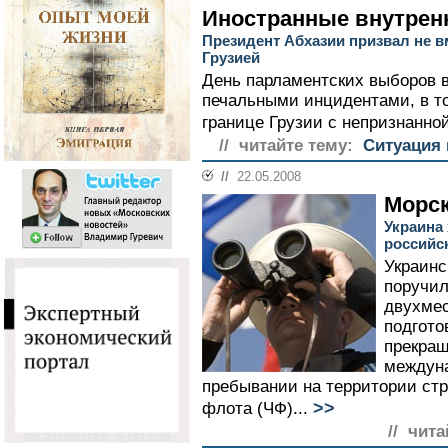
Иностранные внутрен
Президент Абхазии призвал не 
Грузией
День парламентских выборов 
печальными инцидентами, в т
границе Грузии с непризнанно
// читайте тему:
Ситуация 
//
22.05.2008
Морск
Украина 
российс
Украинс
поручил
двухмес
подгото
прекращ
междуна
пребывании на территории стр
>>
флота (ЧФ)...
// чита