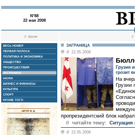
N°88
22 мая 2008
//
Архив
/
ЗАГРАНИЦА
ВЕСЬ НОМЕР
ПЕРВАЯ ПОЛОСА
//
22.05.2008
ПОЛИТИКА И ЭКОНОМИКА
Бюлле
ОБЩЕСТВО
Грузия 
ПРОИСШЕСТВИЯ
грозит 
ЗАГРАНИЦА
На вчер
НАУКА
БИЗНЕС И ФИНАНСЫ
Грузии 
КУЛЬТУРА
«Единое
СПОРТ
Согласн
КРОМЕ ТОГО
проводи
междуна
пропрезидентский блок набрал
// читайте тему:
Ситуация 
//
22.05.2008