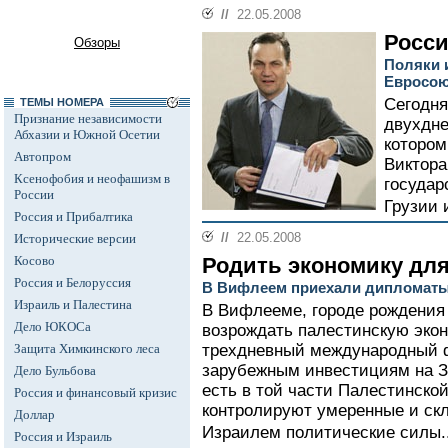
//
22.05.2008
Росси
Обзоры
Поляки 
Евросо
Сегодня
ТЕМЫ НОМЕРА
Признание независимости
двухдне
Абхазии и Южной Осетии
котором
Автопром
Виктора
Ксенофобия и неофашизм в
государ
России
Грузии 
Россия и Прибалтика
//
22.05.2008
Исторические версии
Косово
Родить экономику для
Россия и Белоруссия
В Вифлеем приехали дипломаты 
Израиль и Палестина
В Вифлееме, городе рождения 
Дело ЮКОСа
возрождать палестинскую экон
Защита Химкинского леса
трехдневный международный 
зарубежным инвестициям на За
Дело Бульбова
есть в той части Палестинско
Россия и финансовый кризис
контролируют умеренные и скл
Доллар
Израилем политические силы.
Россия и Израиль