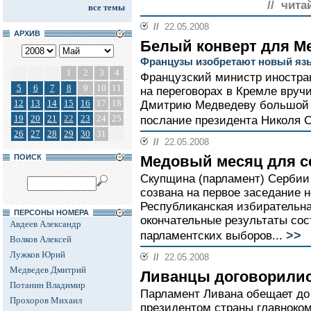
// чита
все темы
//
22.05.2008
АРХИВ
Белый конверт для М
Французы изобретают новый яз
1
2
3
4
Французский министр иностра
5
6
7
8
9
10
11
на переговорах в Кремле вруч
12
13
14
15
16
17
18
Дмитрию Медведеву большой б
19
20
21
22
23
24
25
послание президента Николя С
26
27
28
29
30
31
//
22.05.2008
ПОИСК
Медовый месяц для с
Скупщина (парламент) Сербии 
созвана на первое заседание н
Республиканская избирательн
ПЕРСОНЫ НОМЕРА
окончательные результаты со
Авдеев Александр
>>
парламентских выборов...
Волков Алексей
Лужков Юрий
//
22.05.2008
Медведев Дмитрий
Ливанцы договорилис
Потанин Владимир
Парламент Ливана обещает до
Прохоров Михаил
президентом страны главноко