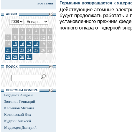
Германия возвращается к ядерно
все темы
Действующие атомные электро
АРХИВ
будут продолжать работать и п
установленного прежним феде
полного отказа от ядерной энер
1
2
3
4
5
6
7
8
9
10
11
12
13
14
15
16
17
18
19
20
21
22
23
24
25
26
27
28
29
30
31
ПОИСК
ПЕРСОНЫ НОМЕРА
Богданов Андрей
Зюганов Геннадий
Касьянов Михаил
Качиньский Лех
Кудрин Алексей
Медведев Дмитрий