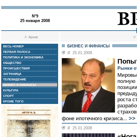
N°9
25 января 2008
//
Архив
/
БИЗНЕС И ФИНАНСЫ
ВЕСЬ НОМЕР
ПЕРВАЯ ПОЛОСА
//
25.01.2008
ПОЛИТИКА И ЭКОНОМИКА
Попы
ОБЩЕСТВО
Рынки о
ПРОИСШЕСТВИЯ
ЗАГРАНИЦА
Мировые
ТЕЛЕВИДЕНИЕ
полную 
БИЗНЕС И ФИНАНСЫ
позиции
КУЛЬТУРА
предыду
СПОРТ
роста с
КРОМЕ ТОГО
разрабо
страхов
>>
фоне ипотечного кризиса...
//
25.01.2008
«Нога