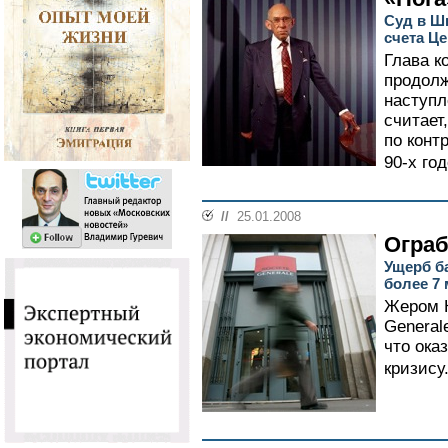
Суд в Ш
счета Ц
Глава к
продол
наступл
считает
по конт
90-х го
//
25.01.2008
Ограб
Ущерб ба
более 7
Жером К
General
что ока
кризису.