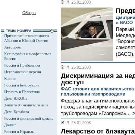
//
25.01.2008
Пред
Обзоры
Дмитрий
в ВАСО
Первый
ТЕМЫ НОМЕРА
Медведе
Признание независимости
Абхазии и Южной Осетии
"Вороне
самолет
Автопром
(ВАСО).
Ксенофобия и неофашизм в
России
Россия и Прибалтика
//
25.01.2008
Исторические версии
Дискриминация за н
Косово
доступ
Россия и Белоруссия
ФАС готовит для правительства
Израиль и Палестина
пользовании газопроводами
Дело ЮКОСа
Федеральная антимонопольная
Защита Химкинского леса
поход за недискриминационны
Дело Бульбова
трубопроводам «Газпрома»...
Россия и финансовый кризис
//
25.01.2008
Доллар
Лекарство от блэкаута
Россия и Израиль