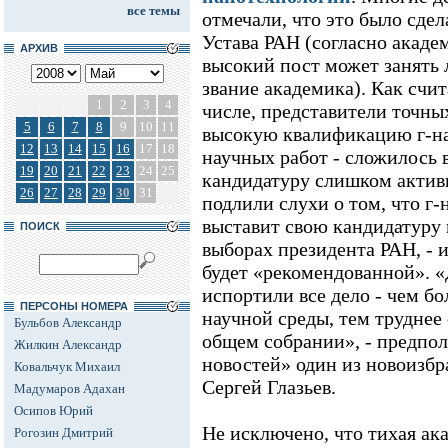
все темы
отмечали, что это было сде
Устава РАН (согласно акаде
АРХИВ
высокий пост может занять
звание академика). Как счи
1
2
3
4
числе, представители точн
5
6
7
8
9
10
11
высокую квалификацию г-на
12
13
14
15
16
17
18
научных работ - сложилось в
19
20
21
22
23
24
25
кандидатуру слишком активн
26
27
28
29
30
31
подлили слухи о том, что г-
выставит свою кандидатуру 
ПОИСК
выборах президента РАН, - и
будет «рекомендованной». «
испортили все дело - чем бо
ПЕРСОНЫ НОМЕРА
научной среды, тем труднее
Бульбов Александр
общем собрании», - предпол
Жилкин Александр
новостей» один из новоизб
Ковальчук Михаил
Сергей Глазьев.
Мадумаров Адахан
Осипов Юрий
Не исключено, что тихая ак
Рогозин Дмитрий