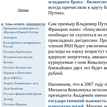
младшего брата - бизнесм
всегда причисляли к кругу 
Обзоры
Путина.
Сам премьер Владимир Пути
ТЕМЫ НОМЕРА
Признание независимости
Францию нанес «блиц-визит
Абхазии и Южной Осетии
пообещал не скупиться на 
Автопром
прикладных дисциплин. При 
Ксенофобия и неофашизм в
членам РАН будет увеличена 
России
расходы на науку возрастут 
Россия и Прибалтика
ядерную энергетику, авиако
Исторические версии
курируемые г-ном Ковальчу
Косово
ближайших двух лет будет в
Россия и Белоруссия
рублей.
Израиль и Палестина
Дело ЮКОСа
Защита Химкинского леса
Напомним, что в 2007 году 
Дело Бульбова
Михаила Ковальчука испол
Россия и финансовый кризис
президента Академии именн
Доллар
государственной важность
Россия и Израиль
нанотехнологий
. Многие д