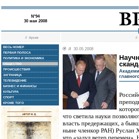
N°94
30 мая 2008
//
Архив
/
ВЕСЬ НОМЕР
//
30.05.2008
ПЕРВАЯ ПОЛОСА
Науч
ПОЛИТИКА И ЭКОНОМИКА
сканд
ОБЩЕСТВО
ПРОИСШЕСТВИЯ
Академи
ЗАГРАНИЦА
главног
ТЕЛЕВИДЕНИЕ
БИЗНЕС И ФИНАНСЫ
КУЛЬТУРА
Россий
СПОРТ
препод
КРОМЕ ТОГО
которог
что светила науки позволяю
власть предержащих, а быв
ныне членкор РАН) Руслан 
что «задул ветер перемен».