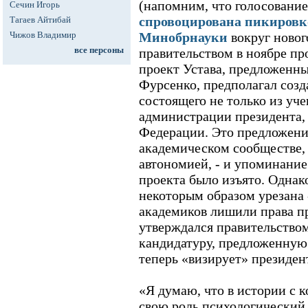
(напомним, что голосование
Сечин Игорь
спровоцирована пикировк
Тагаев Айтибай
Чижов Владимир
Минобрнауки
вокруг новог
все персоны
правительством в ноябре пр
проект Устава, предложенн
Фурсенко, предполагал созд
состоящего не только из уче
администрации президента,
Федерации. Это предложени
академическом сообществе,
автономией, - и упоминание
проекта было изъято. Однак
некоторым образом урезана 
академиков лишили права п
утверждался правительством
кандидатуру, предложенную
теперь «визирует» президен
«Я думаю, что в истории с 
свою роль психологический 