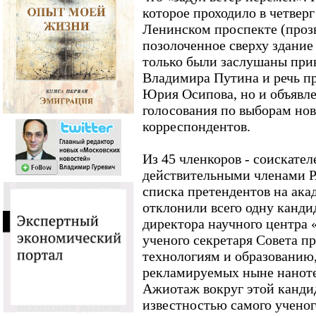
которое проходило в четверг
Ленинском проспекте (прозв
позолоченное сверху здание
только были заслушаны при
Владимира Путина и речь п
Юрия Осипова, но и объявле
голосования по выборам нов
корреспондентов.
Из 45 членкоров - соискател
действительными членами РА
списка претендентов на ака
отклонили всего одну канди
директора научного центра 
ученого секретаря Совета п
технологиям и образованию,
рекламируемых ныне наноте
Ажиотаж вокруг этой кандид
известностью самого ученого