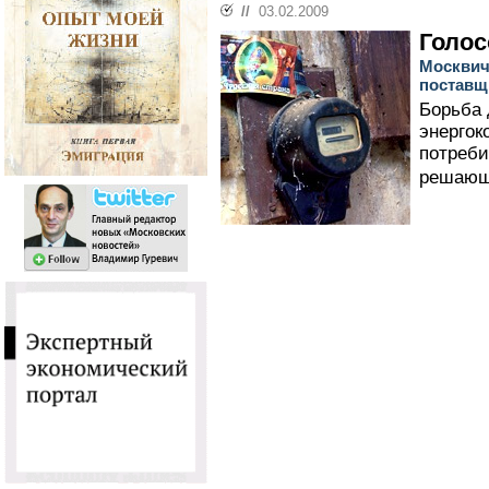
//
03.02.2009
Голос
Москвич
поставщ
Борьба 
энергок
потреби
решающ