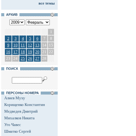
все темы
АРХИВ
1
2
3
4
5
6
7
8
9
10
11
12
13
14
15
16
17
18
19
20
21
22
23
24
25
26
27
28
ПОИСК
ПЕРСОНЫ НОМЕРА
Алиев Муху
Корищенко Константин
Медведев Дмитрий
Михалков Никита
Уго Чавес
Шматко Сергей