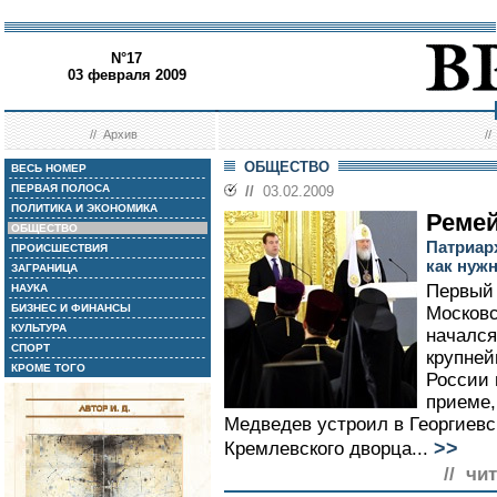
N°17
03 февраля 2009
//
Архив
/
ОБЩЕСТВО
ВЕСЬ НОМЕР
ПЕРВАЯ ПОЛОСА
//
03.02.2009
ПОЛИТИКА И ЭКОНОМИКА
Реме
ОБЩЕСТВО
Патриар
ПРОИСШЕСТВИЯ
как нужн
ЗАГРАНИЦА
Первый 
НАУКА
БИЗНЕС И ФИНАНСЫ
Московс
КУЛЬТУРА
начался
СПОРТ
крупней
КРОМЕ ТОГО
России 
приеме,
Медведев устроил в Георгиев
>>
Кремлевского дворца...
// чи