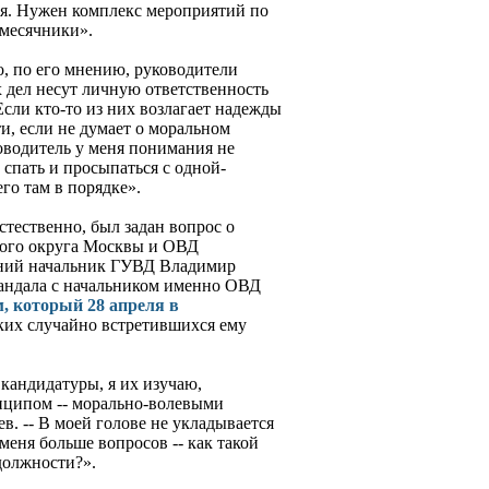
ия. Нужен комплекс мероприятий по
 месячники».
о, по его мнению, руководители
 дел несут личную ответственность
Если кто-то из них возлагает надежды
и, если не думает о моральном
ководитель у меня понимания не
спать и просыпаться с одной-
го там в порядке».
естественно, был задан вопрос о
ого округа Москвы и ОВД
ний начальник ГУВД Владимир
кандала с начальником именно ОВД
 который 28 апреля в
ких случайно встретившихся ему
кандидатуры, я их изучаю,
нципом -- морально-волевыми
ев. -- В моей голове не укладывается
меня больше вопросов -- как такой
должности?».