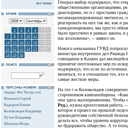
Генерал-майор подчеркнул, что откр
все темы
общественными организациями, р
диаспорами, но и с простыми гражд
АРХИВ
несанкционированных митингах, он
реагировать на них так же, как и 
санкционировано, мы просто обязан
1
2
3
4
5
6
было пресечено в рамках закона, в
7
8
9
10
11
12
13
нас возложены», -- заявил он.
14
15
16
17
18
19
20
Нового начальника ГУВД попросил
21
22
23
24
25
26
27
министра внутренних дел Рашида Н
28
29
30
совещании в Казани дал милицейс
принятие неотложных мер по иско
ПОИСК
подчеркнул, что если по истечении 
меняться, то в отношении тех, кто
самые жесткие меры.
ПЕРСОНЫ НОМЕРА
На это г-н Колокольцев совершенно
Андерс Фог Расмуссен
сторонником кампанейщины. «Каки
Игнатьев Сергей
они здесь малоприменимы. Чтобы ис
Кадыров Рамзан
Ред.
), нужна кропотливая работа, -
которое я провел на прошлой неделе
Колокольцев Владимир
руководителям собственной безопас
Путин Владимир
делать все, чтобы уровень коррупц
Шувалов Игорь
не будоражить общество. А то попа