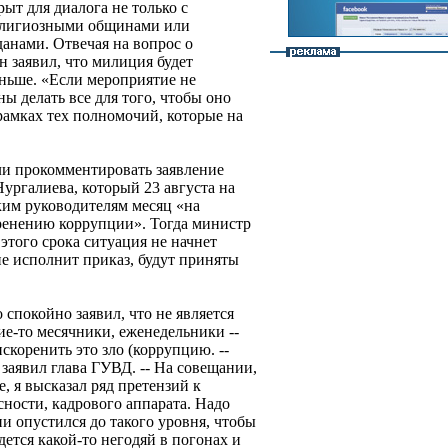
ыт для диалога не только с
елигиозными общинами или
анами. Отвечая на вопрос о
 заявил, что милиция будет
раньше. «Если мероприятие не
ы делать все для того, чтобы оно
 рамках тех полномочий, которые на
и прокомментировать заявление
ургалиева, который 23 августа на
ким руководителям месяц «на
ренению коррупции». Тогда министр
этого срока ситуация не начнет
 не исполнит приказ, будут приняты
 спокойно заявил, что не является
е-то месячники, еженедельники --
коренить это зло (коррупцию. --
- заявил глава ГУВД. -- На совещании,
, я высказал ряд претензий к
ности, кадрового аппарата. Надо
ии опустился до такого уровня, чтобы
дется какой-то негодяй в погонах и