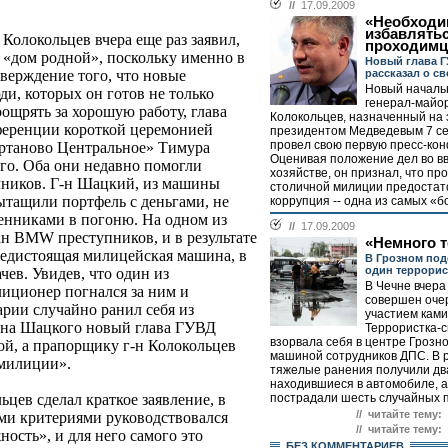
//
17.09.2009
«Необходи
избавлятьс
н Колокольцев вчера еще раз заявил,
проходимц
- «дом родной», поскольку именно в
Новый глава 
рассказал о с
тверждение того, что новые
Новый началь
и, которых он готов не только
генерал-майо
оощрять за хорошую работу, глава
Колокольцев, назначенный на 
ференции короткой церемонией
президентом Медведевым 7 се
провел свою первую пресс-ко
ртаново Центральное» Тимура
Оценивая положение дел во в
го. Оба они недавно помогли
хозяйстве, он признал, что пр
очников. Г-н Шацкий, из машины
столичной милиции предостато
ытащили портфель с деньгами, не
коррупция -- одна из самых «б
ленниками в погоню. На одном из
//
17.09.2009
ан BMW преступников, и в результате
«Немного 
едистоящая милицейская машина, в
В Грозном под
один террорис
ев. Увидев, что один из
В Чечне вчера
лиционер погнался за ним и
совершен очер
арии случайно ранил себя из
участием ками
Г-на Шацкого новый глава ГУВД
Террористка-
взорвала себя в центре Грозно
й, а прапорщику г-н Колокольцев
машиной сотрудников ДПС. В 
милиции».
тяжелые ранения получили дв
находившиеся в автомобиле, а
пострадали шесть случайных п
ьцев сделал краткое заявление, в
// читайте тему:
кими критериями руководствовался
// читайте тему:
ность», и для него самого это
БЕЗ КОМMЕНТАРИЕВ