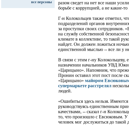
все персоны
разом сведет на нет все наши усил
борьбе с коррупцией, а не какие-то
Г-н Колокольцев также отметил, чт
подразделений органов внутренних
за проступки своих сотрудников. «
на службу собственной безопасност
климате в коллективе, то такой ру
найдет. Он должен ложиться ночью 
единственной мыслью -- все ли у не
В связи с этим г-ну Колокольцеву, 
назначении начальников УВД Южн
«Царицыно». Напомним, что преж
Пронин оставил этот пост после с
«Царицыно»
майором Евсюковым,
супермаркете расстрелял
несколь
людей.
«Ошибиться здесь нельзя. Имеются 
руководствуясь единственным при
качествами, -- сказал г-н Колокольц
то, что произошло с Евсюковым. У 
человек мог дослужиться до такой 