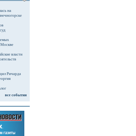
ась на
лнечногорске
ов
суд
аемых
в Москве
йские власти
оятельств
дил Ричарда
еоргия
алог
все события