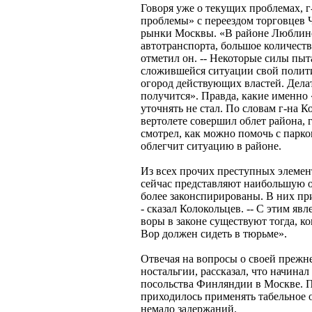
Говоря уже о текущих проблемах, г
проблемы» с переездом торговцев 
рынки Москвы. «В районе Люблино
автотранспорта, большое количеств
отметил он. -- Некоторые силы пыт
сложившейся ситуации свой полити
огород действующих властей. Делать
получится». Правда, какие именно 
уточнять не стал. По словам г-на К
вертолете совершил облет района, 
смотрел, как можно помочь с парко
облегчит ситуацию в районе.
Из всех прочих преступных элемент
сейчас представляют наибольшую 
более законспирированы. В них пр
- сказал Колокольцев. -- С этим яв
воры в законе существуют тогда, к
Вор должен сидеть в тюрьме».
Отвечая на вопросы о своей прежне
ностальгии, рассказал, что начинал
посольства Финляндии в Москве. По
приходилось применять табельное о
немало задержаний.