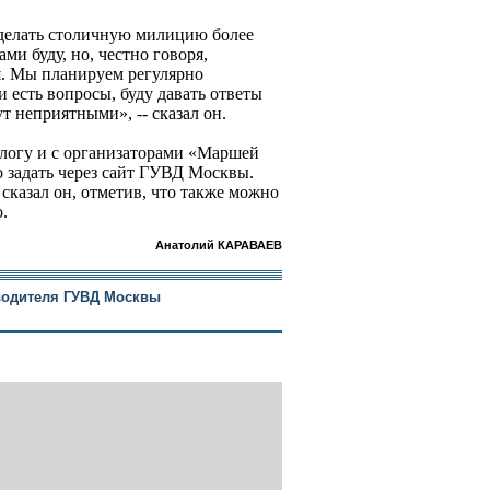
сделать столичную милицию более
ми буду, но, честно говоря,
я. Мы планируем регулярно
 есть вопросы, буду давать ответы
т неприятными», -- сказал он.
алогу и с организаторами «Маршей
 задать через сайт ГУВД Москвы.
- сказал он, отметив, что также можно
.
Анатолий КАРАВАЕВ
водителя ГУВД Москвы