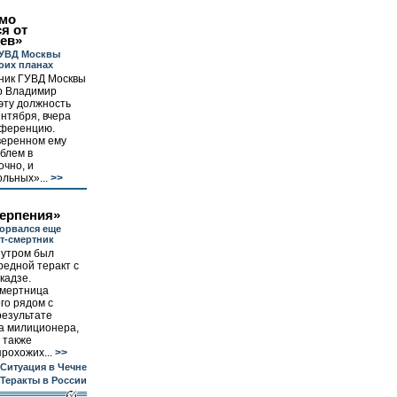
мо
я от
ев»
ГУВД Москвы
воих планах
ник ГУВД Москвы
р Владимир
эту должность
нтября, вчера
нференцию.
веренном ему
облем в
чно, и
ольных»...
>>
терпения»
орвался еще
т-смертник
 утром был
едной теракт с
кадзе.
смертница
го рядом с
результате
а милиционера,
 также
рохожих...
>>
Ситуация в Чечне
Теракты в России