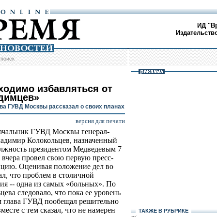
ИД "В
Издательств
/
поиск
ходимо избавляться от
димцев»
ва ГУВД Москвы рассказал о своих планах
версия для печати
ачальник ГУВД Москвы генерал-
адимир Колокольцев, назначенный
олжность президентом Медведевым 7
, вчера провел свою первую пресс-
цию. Оценивая положение дел во
ал, что проблем в столичной
ия -- одна из самых «больных». По
цева следовало, что пока ее уровень
им глава ГУВД пообещал решительно
месте с тем сказал, что не намерен
ТАКЖЕ В РУБРИКЕ