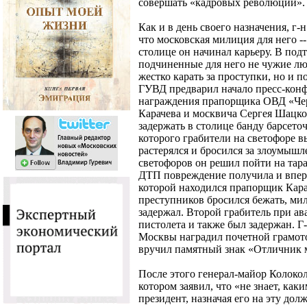
совершать «кадровых революций».
Как и в день своего назначения, г-
что московская милиция для него -
столице он начинал карьеру. В под
подчиненные для него не чужие люд
жестко карать за проступки, но и п
ГУВД предварил начало пресс-кон
награждения прапорщика ОВД «Че
Карачева и москвича Сергея Шацко
задержать в столице банду барсет
которого грабители на светофоре в
растерялся и бросился за злоумыш
светофоров он решил пойти на тар
ДТП повреждение получила и впер
которой находился прапорщик Карач
преступников бросился бежать, ми
задержал. Второй грабитель при ав
пистолета и также был задержан. 
Москвы наградил почетной грамото
вручил памятный знак «Отличник 
После этого генерал-майор Колокол
котором заявил, что «не знает, ка
президент, назначая его на эту долж