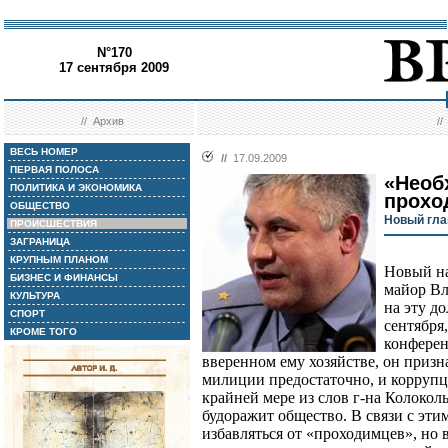
N°170
17 сентября 2009
//
Архив
/
ВЕСЬ НОМЕР
//
17.09.2009
ПЕРВАЯ ПОЛОСА
«Необ
ПОЛИТИКА И ЭКОНОМИКА
прохо
ОБЩЕСТВО
Новый гла
ПРОИСШЕСТВИЯ
ЗАГРАНИЦА
КРУПНЫМ ПЛАНОМ
Новый н
БИЗНЕС И ФИНАНСЫ
майор Вл
КУЛЬТУРА
на эту д
СПОРТ
сентября
КРОМЕ ТОГО
конферен
вверенном ему хозяйстве, он призн
милиции предостаточно, и коррупц
крайней мере из слов г-на Колоколь
будоражит общество. В связи с эт
избавляться от «проходимцев», но в