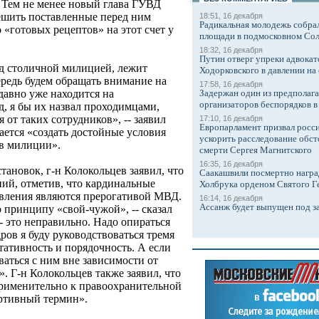
 Тем не менее новый глава ГУВД
ешить поставленные перед ним
18:51, 16 декабря
Радикальная молодежь собрал
о «готовых рецептов» на этот счет у
площади в подмосковном Со
18:32, 16 декабря
Путин отверг упреки адвокат
ед столичной милицией, лежит
Ходорковского в давлении на 
ередь будем обращать внимание на
17:58, 16 декабря
Задержан один из предполаг
 давно уже находится на
организаторов беспорядков 
, я бы их назвал проходимцами,
 от таких сотрудников», -- заявил
17:10, 16 декабря
Европарламент призвал росси
рается «создать достойные условия
ускорить расследование обст
ов милиции».
смерти Сергея Магнитского
16:35, 16 декабря
ановок, г-н Колокольцев заявил, что
Саакашвили посмертно награ
ний, отметив, что кардинальные
Холбрука орденом Святого Г
авления являются прерогативой МВД.
16:14, 16 декабря
Ассанж будет выпущен под з
 принципу «свой-чужой», -- сказал
-- это неправильно. Надо опираться
ров я буду руководствоваться тремя
тативность и порядочность. А если
аваться с ним вне зависимости от
». Г-н Колокольцев также заявил, что
применительно к правоохранительной
ортивный термин».