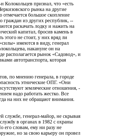
-н Колокольцев признал, что «есть
Черкизовского рынка на другие
 отмечается большое скопление
о граждан из других республик, --
аются раскачать лодку и нажить на
ческий капитал, бросив камень в
 этого не стоит, у них вряд ли
«силы» имеются в виду, генерал
олокольцева, накануне он на
где располагается рынок «Садовод», и
вками автотранспорта, которая
ов, по мнению генерала, в городе
опасность этнические ОПГ. «Они
исутствуют земляческие отношения, -
лением надо работать жестко. Все
огда на них не обращают внимания.
й службе, генерал-майор, не скрывая
 службу в органах в 1982 с охраны
 его словам, ему ни разу не
ружие, но за свою карьеру он провел