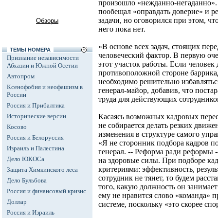
произошло «нежданно-негаданно».
пообещал «оправдать доверие» и р
задачи, но оговорился при этом, чт
Обзоры
него пока нет.
«В основе всех задач, стоящих пер
ТЕМЫ НОМЕРА
человеческий фактор. В первую оч
Признание независимости
этот участок работы. Если человек
Абхазии и Южной Осетии
противоположной стороне баррикад
Автопром
необходимо решительно избавляться
Ксенофобия и неофашизм в
генерал-майор, добавив, что поста
России
труда для действующих сотрудник
Россия и Прибалтика
Исторические версии
Касаясь возможных кадровых перест
не собирается делать резких движе
Косово
изменения в структуре самого упр
Россия и Белоруссия
«Я не сторонник подбора кадров по
Израиль и Палестина
генерал. -- Реформа ради реформы 
Дело ЮКОСа
на здоровые силы. При подборе кад
критериями: эффективность, резуль
Защита Химкинского леса
сотрудник не тянет, то будем расст
Дело Бульбова
того, какую должность он занимает
Россия и финансовый кризис
ему не нравится слово «команда» 
Доллар
системе, поскольку «это скорее сп
Россия и Израиль