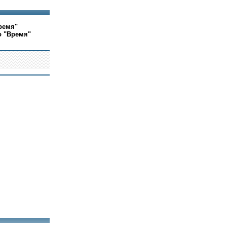
ремя"
о "Время"