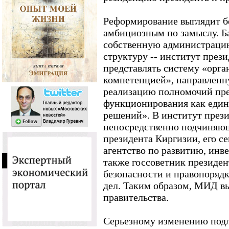
Реформирование выглядит б
амбициозным по замыслу. Б
собственную администрацию
структуру -- институт прези
представлять систему «орга
компетенцией», направлен
реализацию полномочий пре
функционирования как един
решений». В институт прези
непосредственно подчиняющи
президента Киргизии, его с
агентство по развитию, инв
также госсоветник президен
безопасности и правопоряд
дел. Таким образом, МИД вы
правительства.
Серьезному изменению подл