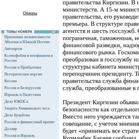
правительства Киргизии. В 
министерств. А 15-м минист
Обзоры
правительства, его руководи
премьера. В структуре прав
агентств и шесть госслужб. 
ТЕМЫ НОМЕРА
Признание независимости
пограничная, таможенная, и
Абхазии и Южной Осетии
финансовой разведки, надзо
Автопром
финансового рынка. Госкоми
Ксенофобия и неофашизм в
преобразован в госслужбу н
России
структуры кабинета минист
Россия и Прибалтика
переподчинен президенту. Т
Исторические версии
правительства служба фина
Косово
служба, преобразованные в 
Россия и Белоруссия
Израиль и Палестина
Президент Киргизии объявил
Дело ЮКОСа
Защита Химкинского леса
безопасности как отдельног
Дело Бульбова
Вместо него учреждается та
Россия и финансовый кризис
совещание, с учетом мнения 
Доллар
будет «принимать все страт
Россия и Израиль
Курманбек Бакиев сообщил, 