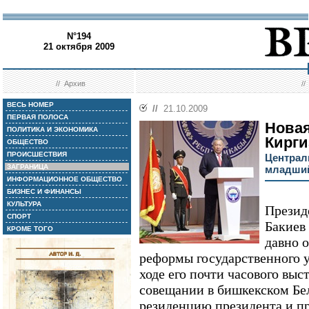
N°194
21 октября 2009
//
Архив
/
ВЕСЬ НОМЕР
//
21.10.2009
ПЕРВАЯ ПОЛОСА
Новая
ПОЛИТИКА И ЭКОНОМИКА
Кирги
ОБЩЕСТВО
ПРОИСШЕСТВИЯ
Централ
ЗАГРАНИЦА
младший
ИНФОРМАЦИОННОЕ ОБЩЕСТВО
БИЗНЕС И ФИНАНСЫ
КУЛЬТУРА
Презид
СПОРТ
Бакиев
КРОМЕ ТОГО
давно 
реформы государственного 
ходе его почти часового вы
совещании в бишкекском Бе
резиденцию президента и пр