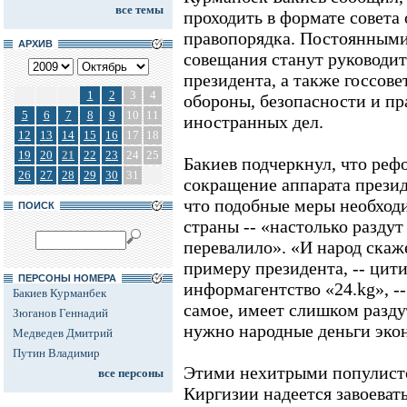
все темы
проходить в формате совета
правопорядка. Постоянными
АРХИВ
совещания станут руководит
президента, а также госсов
1
2
3
4
обороны, безопасности и пр
5
6
7
8
9
10
11
иностранных дел.
12
13
14
15
16
17
18
19
20
21
22
23
24
25
Бакиев подчеркнул, что ре
26
27
28
29
30
31
сокращение аппарата презид
что подобные меры необход
ПОИСК
страны -- «настолько раздут 
перевалило». «И народ скаж
примеру президента, -- цит
ПЕРСОНЫ НОМЕРА
информагентство «24.kg», -
Бакиев Курманбек
самое, имеет слишком разду
Зюганов Геннадий
нужно народные деньги эко
Медведев Дмитрий
Путин Владимир
Этими нехитрыми популист
все персоны
Киргизии надеется завоеват