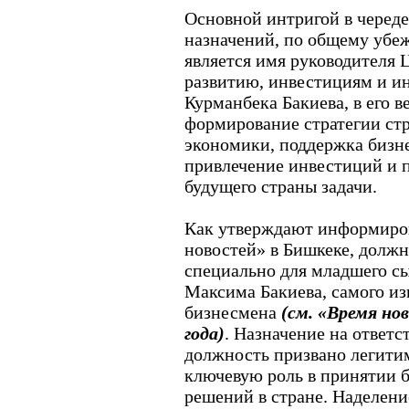
Основной интригой в черед
назначений, по общему убе
является имя руководителя 
развитию, инвестициям и и
Курманбека Бакиева, в его 
формирование стратегии ст
экономики, поддержка бизн
привлечение инвестиций и п
будущего страны задачи.
Как утверждают информиро
новостей» в Бишкеке, должн
специально для младшего сы
Максима Бакиева, самого из
бизнесмена
(см. «Время но
года)
. Назначение на ответ
должность призвано легити
ключевую роль в принятии 
решений в стране. Наделен