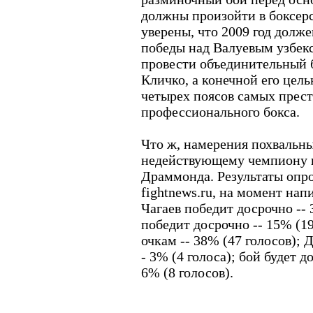
должны произойти в боксерс
уверены, что 2009 год долже
победы над Валуевым узбек
провести объединительный б
Кличко, а конечной его цель
четырех поясов самых прес
профессионального бокса.
Что ж, намерения похвальны
недействующему чемпиону н
Драммонда. Результаты опро
fightnews.ru, на момент нап
Чагаев победит досрочно --
победит досрочно -- 15% (19
очкам -- 38% (47 голосов); 
- 3% (4 голоса); бой будет д
6% (8 голосов).