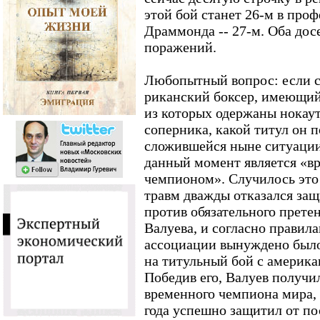
этой бой станет 26-м в про
Драммонда -- 27-м. Оба дос
поражений.
Любопытный вопрос: если сл
риканский боксер, имеющий 
из которых одержаны нокаут
соперника, какой титул он 
сложившейся ныне ситуации 
данный момент является «
чемпионом». Случилось это п
травм дважды отказался защ
против обязательного прете
Валуева, и согласно правил
ассоциации вынуждено было
на титульный бой с америк
Победив его, Валуев получи
временного чемпиона мира, 
года успешно защитил от по