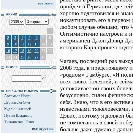
все темы
пройдет в Германии, где се
хорошо подготовился и знаю,
АРХИВ
нокаутировать его в первом 
любом случае обещаю, что Ч
1
Оптимистично настроен и 
2
3
4
5
6
7
8
американец Джон Дэвид Дже
9
10
11
12
13
14
15
которого Карл прошел подго
16
17
18
19
20
21
22
23
24
25
26
27
28
Чагаев, последний раз выхо
2008 года, к предстоящему п
ПОИСК
«родном» Гамбурге. «Я пол
всех своих болезней, и сейч
успокаивает он своих болел
ПЕРСОНЫ НОМЕРА
безусловно, силен физически
Артемьев Игорь
себя. Знаю, что в его актив
Дерипаска Олег
известными тяжеловесами, 
Кудрин Алексей
Дэвис, поэтому я должен бы
Путин Владимир
не сомневаюсь в своей побед
Тимошенко Юлия
больше даже думаю о дальне
все персоны