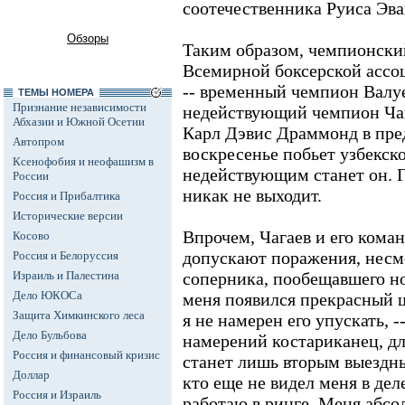
соотечественника Руиса Эв
Обзоры
Таким образом, чемпионски
Всемирной боксерской ассо
-- временный чемпион Валу
ТЕМЫ НОМЕРА
Признание независимости
недействующий чемпион Чаг
Абхазии и Южной Осетии
Карл Дэвис Драммонд в пре
Автопром
воскресенье побьет узбекско
Ксенофобия и неофашизм в
недействующим станет он. Г
России
никак не выходит.
Россия и Прибалтика
Исторические версии
Впрочем, Чагаев и его кома
Косово
допускают поражения, несмо
Россия и Белоруссия
Израиль и Палестина
соперника, пообещавшего но
Дело ЮКОСа
меня появился прекрасный 
Защита Химкинского леса
я не намерен его упускать, 
Дело Бульбова
намерений костариканец, дл
Россия и финансовый кризис
станет лишь вторым выездны
Доллар
кто еще не видел меня в деле
Россия и Израиль
работаю в ринге. Меня абсол