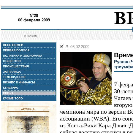
N°20
06 февраля 2009
//
Архив
/
ВЕСЬ НОМЕР
//
06.02.2009
ПЕРВАЯ ПОЛОСА
Време
ПОЛИТИКА И ЭКОНОМИКА
Руслан Ч
ОБЩЕСТВО
триумфа
ПРОИСШЕСТВИЯ
ЗАГРАНИЦА
ТЕЛЕВИДЕНИЕ
БИЗНЕС И ФИНАНСЫ
7 февр
КУЛЬТУРА
30-лет
СПОРТ
Чагаев
КРОМЕ ТОГО
вторую
чемпиона мира по версии В
ассоциации (WBA). Его соп
из Коста-Рики Карл Дэвис
сейчас десятую строчку в р