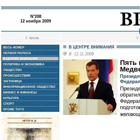
N°208
12 ноября 2009
//
Архив
/
В ЦЕНТРЕ ВНИМАНИЯ
ВЕСЬ НОМЕР
ПЕРВАЯ ПОЛОСА
//
12.11.2009
В ЦЕНТРЕ ВНИМАНИЯ
Пять 
ПОЛИТИКА И ЭКОНОМИКА
Медв
ОБЩЕСТВО
Президе
ПРОИСШЕСТВИЯ
Федера
ЗАГРАНИЦА
ИНФОРМАЦИОННОЕ ОБЩЕСТВО
Презид
БИЗНЕС И ФИНАНСЫ
обратил
КУЛЬТУРА
Федера
СПОРТ
подгото
КРОМЕ ТОГО
желающи