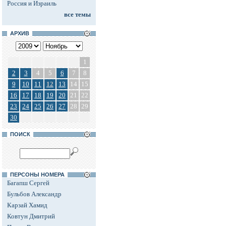
Россия и Израиль
все темы
АРХИВ
1
2
3
4
5
6
7
8
9
10
11
12
13
14
15
16
17
18
19
20
21
22
23
24
25
26
27
28
29
30
ПОИСК
ПЕРСОНЫ НОМЕРА
Багапш Сергей
Бульбов Александр
Карзай Хамид
Ковтун Дмитрий