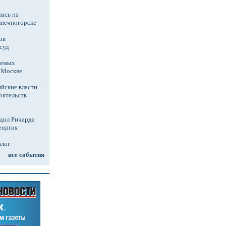
ась на
лнечногорске
ов
суд
аемых
в Москве
йские власти
оятельств
дил Ричарда
еоргия
алог
все события