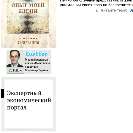
Немногочисленные представители женск
ущемлении своих прав на беспрепятств
// читайте тему:
З