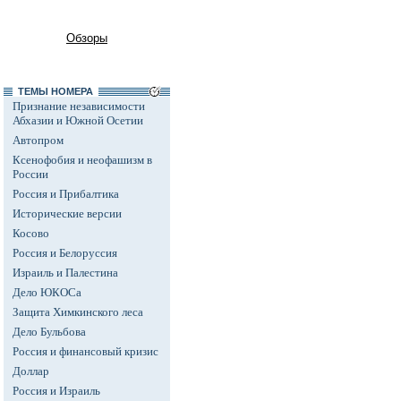
Обзоры
ТЕМЫ НОМЕРА
Признание независимости
Абхазии и Южной Осетии
Автопром
Ксенофобия и неофашизм в
России
Россия и Прибалтика
Исторические версии
Косово
Россия и Белоруссия
Израиль и Палестина
Дело ЮКОСа
Защита Химкинского леса
Дело Бульбова
Россия и финансовый кризис
Доллар
Россия и Израиль