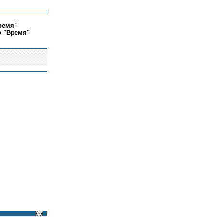
ремя"
о "Время"