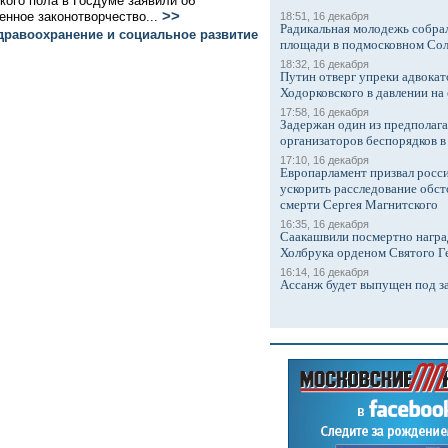
ого пола в Госдуме заявили об
>>
енное законотворчество...
18:51, 16 декабря
Радикальная молодежь собрал
дравоохранение и социальное развитие
площади в подмосковном Со
18:32, 16 декабря
Путин отверг упреки адвокат
Ходорковского в давлении на 
17:58, 16 декабря
Задержан один из предполаг
организаторов беспорядков 
17:10, 16 декабря
Европарламент призвал росси
ускорить расследование обст
смерти Сергея Магнитского
16:35, 16 декабря
Саакашвили посмертно награ
Холбрука орденом Святого Г
16:14, 16 декабря
Ассанж будет выпущен под з