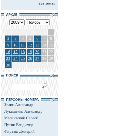
все темы
АРХИВ
1
2
3
4
5
6
7
8
9
10
11
12
13
14
15
16
17
18
19
20
21
22
23
24
25
26
27
28
29
30
ПОИСК
ПЕРСОНЫ НОМЕРА
Зелин Александр
Лукашенко Александр
Магнитский Сергей
Путин Владимир
Фирташ Дмитрий