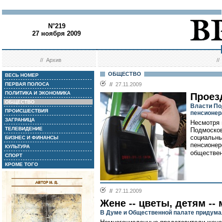
N°219
27 ноября 2009
//
Архив
/
ОБЩЕСТВО
ВЕСЬ НОМЕР
ПЕРВАЯ ПОЛОСА
//
27.11.2009
ПОЛИТИКА И ЭКОНОМИКА
Проез
ОБЩЕСТВО
Власти По
ПРОИСШЕСТВИЯ
пенсионер
ЗАГРАНИЦА
Несмотря 
ТЕЛЕВИДЕНИЕ
Подмосков
социальны
БИЗНЕС И ФИНАНСЫ
пенсионер
КУЛЬТУРА
обществен
СПОРТ
КРОМЕ ТОГО
//
27.11.2009
Жене -- цветы, детям --
В Думе и Общественной палате придума