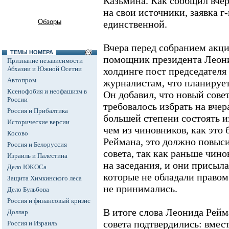
Казьмина. Как сообщил вче
на свои источники, заявка г
Обзоры
единственной.
Вчера перед собранием акц
ТЕМЫ НОМЕРА
помощник президента Леон
Признание независимости
Абхазии и Южной Осетии
холдинге пост председателя
Автопром
журналистам, что планирует 
Ксенофобия и неофашизм в
Он добавил, что новый сове
России
требовалось избрать на вчер
Россия и Прибалтика
большей степени состоять и
Исторические версии
чем из чиновников, как это 
Косово
Реймана, это должно повыс
Россия и Белоруссия
совета, так как раньше чин
Израиль и Палестина
на заседания, и они присыл
Дело ЮКОСа
которые не обладали правом 
Защита Химкинского леса
не принимались.
Дело Бульбова
Россия и финансовый кризис
В итоге слова Леонида Рейм
Доллар
совета подтвердились: вмес
Россия и Израиль