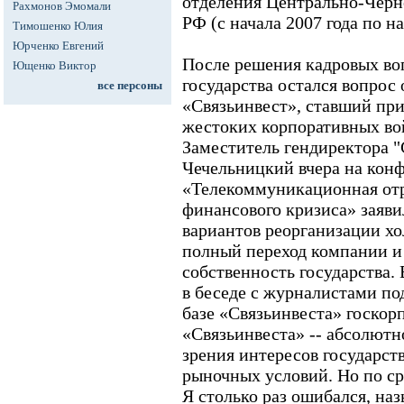
отделения Центрально-Черн
Рахмонов Эмомали
РФ (с начала 2007 года по н
Тимошенко Юлия
Юрченко Евгений
После решения кадровых воп
Ющенко Виктор
государства остался вопрос 
все персоны
«Связьинвест», ставший пр
жестоких корпоративных вой
Заместитель гендиректора "
Чечельницкий вчера на кон
«Телекоммуникационная отр
финансового кризиса» заяви
вариантов реорганизации хо
полный переход компании и 
собственность государства.
в беседе с журналистами по
базе «Связьинвеста» госкор
«Связьинвеста» -- абсолютн
зрения интересов государств
рыночных условий. Но по сро
Я столько раз ошибался, наз