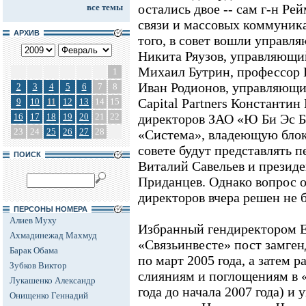
остались двое -- сам г-н Ре
все темы
связи и массовых коммуни
АРХИВ
того, в совет вошли управ
Никита Ряузов, управляющи
Михаил Бутрин, профессор
1
Иван Родионов, управляющи
2
3
4
5
6
7
8
Capital Partners Константин
9
10
11
12
13
14
15
16
17
18
19
20
21
22
директоров ЗАО «Ю Би Эс 
23
24
25
26
27
28
«Система», владеющую блок
совете будут представлять 
ПОИСК
Виталий Савельев и презид
Приданцев. Однако вопрос о
директоров вчера решен не 
ПЕРСОНЫ НОМЕРА
Алиев Муху
Избранный гендиректором Е
Ахмадинежад Махмуд
«Связьинвесте» пост замген
Барак Обама
по март 2005 года, а затем 
Зубков Виктор
слияниям и поглощениям в 
Лукашенко Александр
года до начала 2007 года) 
Онищенко Геннадий