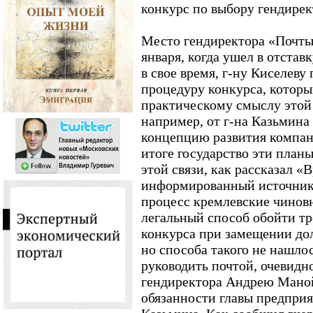
конкурс по выбору гендирек
Место гендиректора «Почты
января, когда ушел в отстав
в свое время, г-ну Киселеву
процедуру конкурса, которы
практическому смыслу этой
например, от г-на Казьмина
концепцию развития компани
итоге государство эти план
этой связи, как рассказал 
информированный источник
процесс кремлевские чинов
легальный способ обойти т
конкурса при замещении д
но способа такого не нашло
руководить почтой, очевидн
гендиректора Андрею Маной
обязанности главы предприя