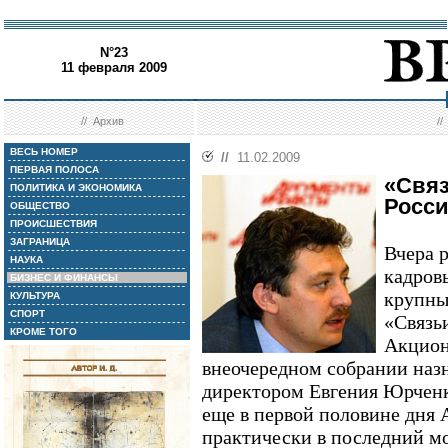
N°23
11 февраля 2009
//
Архив
/
ВЕСЬ НОМЕР
//
11.02.2009
ПЕРВАЯ ПОЛОСА
«Связ
ПОЛИТИКА И ЭКОНОМИКА
Росси
ОБЩЕСТВО
ПРОИСШЕСТВИЯ
ЗАГРАНИЦА
Вчера 
НАУКА
кадров
БИЗНЕС И ФИНАНСЫ
крупны
КУЛЬТУРА
СПОРТ
«Связь
КРОМЕ ТОГО
Акцион
внеочередном собрании наз
директором Евгения Юрченк
еще в первой половине дня 
практически в последний мо