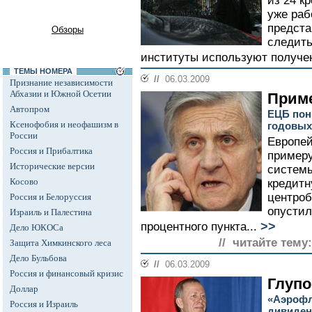
из 24 к
уже ра
предста
Обзоры
следить
институты используют получен
ТЕМЫ НОМЕРА
//
06.03.2009
Признание независимости
Абхазии и Южной Осетии
Приме
Автопром
ЕЦБ пон
Ксенофобия и неофашизм в
годовых
России
Европей
Россия и Прибалтика
примеру
Исторические версии
систем
Косово
кредитн
центроб
Россия и Белоруссия
опустил
Израиль и Палестина
>>
процентного пункта...
Дело ЮКОСа
// читайте тему:
Защита Химкинского леса
Дело Бульбова
//
06.03.2009
Россия и финансовый кризис
Глупо
Доллар
«Аэрофл
Россия и Израиль
дивиде