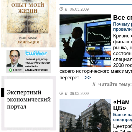
//
06.03.2009
Все с
Почему 
провали
Кризис 
финанс
рынка, 
состоян
специал
2008 го
своего исторического максиму
>>
перегрет...
// читайте тему:
//
06.03.2009
«Нам 
ЦБ»
Банки н
спецпре
Центроб