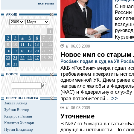
все темы
С начал
России 
АРХИВ
коллеги
воздушн
руковод
1
Курзенк
2
3
4
5
6
7
8
9
10
11
12
13
14
15
//
06.03.2009
16
17
18
19
20
21
22
Новое имя со старым
23
24
25
26
27
28
29
Росбанк подал в суд на УК Росб
30
31
АКБ «Росбанк» вчера подал ис
требованием прекратить испол
ПОИСК
одноименной УК. Днем ранее 
направило жалобы в Федерал
(ФАС) и Федеральную службу 
>>
прав потребителей...
ПЕРСОНЫ НОМЕРА
Закаев Ахмед
//
06.03.2009
Зубков Виктор
Уточнение
Кадыров Рамзан
Клинтон Хиллари
В №37 от 5 марта в статье «Б
допущены неточности. По слов
Путин Владимир