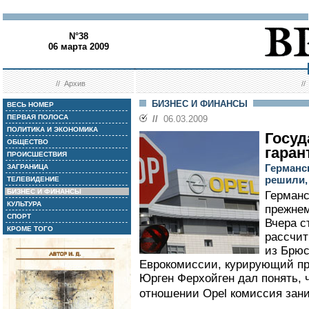
N°38
06 марта 2009
//
Архив
/
БИЗНЕС И ФИНАНСЫ
ВЕСЬ НОМЕР
ПЕРВАЯ ПОЛОСА
//
06.03.2009
ПОЛИТИКА И ЭКОНОМИКА
Госуд
ОБЩЕСТВО
гаран
ПРОИСШЕСТВИЯ
Германс
ЗАГРАНИЦА
решили, 
ТЕЛЕВИДЕНИЕ
БИЗНЕС И ФИНАНСЫ
Германс
КУЛЬТУРА
прежнем
СПОРТ
Вчера с
КРОМЕ ТОГО
рассчит
из Брюс
Еврокомиссии, курирующий п
Юрген Ферхойген дал понять, 
отношении Opel комиссия зани