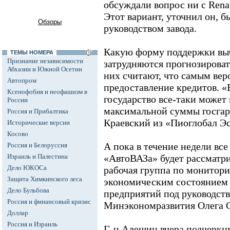
обсуждали вопрос ни с Rena
Этот вариант, уточнил он, 
Обзоры
руководством завода.
Какую форму поддержки выб
ТЕМЫ НОМЕРА
Признание независимости
затрудняются прогнозироват
Абхазии и Южной Осетии
них считают, что самым вер
Автопром
предоставление кредитов. «
Ксенофобия и неофашизм в
государство все-таки может
России
максимальной суммы госгара
Россия и Прибалтика
Краевский из «Пиоглобал Э
Исторические версии
Косово
А пока в течение недели вс
Россия и Белоруссия
Израиль и Палестина
«АвтоВАЗа» будет рассматр
Дело ЮКОСа
рабочая группа по монитори
Защита Химкинского леса
экономическим состоянием
Дело Бульбова
предприятий под руководст
Россия и финансовый кризис
Минэкономразвития Олега С
Доллар
Россия и Израиль
Г-н Алешин вчера подчеркну