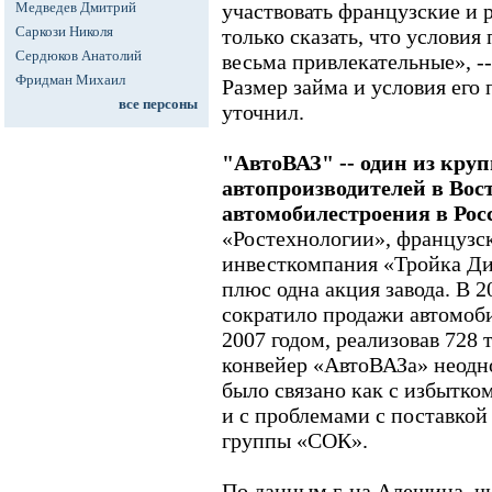
Медведев Дмитрий
участвовать французские и 
Саркози Николя
только сказать, что условия
Сердюков Анатолий
весьма привлекательные», -
Фридман Михаил
Размер займа и условия его
все персоны
уточнил.
"АвтоВАЗ" -- один из кру
автопроизводителей в Вос
автомобилестроения в Рос
«Ростехнологии», французск
инвесткомпания «Тройка Ди
плюс одна акция завода. В 2
сократило продажи автомоб
2007 годом, реализовав 728 
конвейер «АвтоВАЗа» неодно
было связано как с избытком
и с проблемами с поставко
группы «СОК».
По данным г-на Алешина, ч