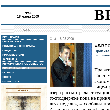
N°44
18 марта 2009
//
Архив
/
ВЕСЬ НОМЕР
//
18.03.2009
ПЕРВАЯ ПОЛОСА
«Авто
ПОЛИТИКА И ЭКОНОМИКА
Правите
ОБЩЕСТВО
решение
ПРОИСШЕСТВИЯ
ЗАГРАНИЦА
ИНФОРМАЦИОННОЕ ОБЩЕСТВО
БИЗНЕС И ФИНАНСЫ
Правит
КУЛЬТУРА
обеспе
СПОРТ
эконом
КРОМЕ ТОГО
вице-п
вчера рассмотрела ситуаци
господдержке пока не приня
двух недель», -- сообщил пр
Алешин на пресс-конференц