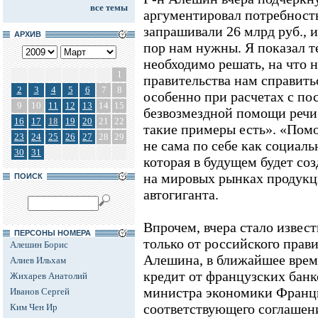
все темы
аргументировал потребност
запрашивали 26 млрд руб., и
АРХИВ
пор нам нужны. Я показал т
необходимо решать, на что н
1
правительства нам справить
2
3
4
5
6
7
8
особенно при расчетах с п
9
10
11
12
13
14
15
безвозмездной помощи речи 
16
17
18
19
20
21
22
такие примеры есть». «По
23
24
25
26
27
28
29
не сама по себе как социаль
30
31
которая в будущем будет со
на мировых рынках продукци
ПОИСК
автогиганта.
Впрочем, вчера стало извест
ПЕРСОНЫ НОМЕРА
только от российского прави
Алешин Борис
Алешина, в ближайшее врем
Алиев Ильхам
кредит от французских банко
Жихарев Анатолий
министра экономики Франц
Иванов Сергей
соответствующего соглашени
Ким Чен Ир