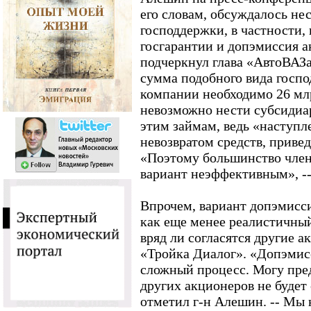
его словам, обсуждалось не
господдержки, в частности,
госгарантии и допэмиссия а
подчеркнул глава «АвтоВАЗа
сумма подобного вида госпо
компании необходимо 26 млр
невозможно нести субсидиа
этим займам, ведь «наступл
невозвратом средств, привед
«Поэтому большинство член
вариант неэффективным», --
Впрочем, вариант допэмисс
как еще менее реалистичный
вряд ли согласятся другие ак
«Тройка Диалог». «Допэмисс
сложный процесс. Могу пре
других акционеров не будет
отметил г-н Алешин. -- Мы 