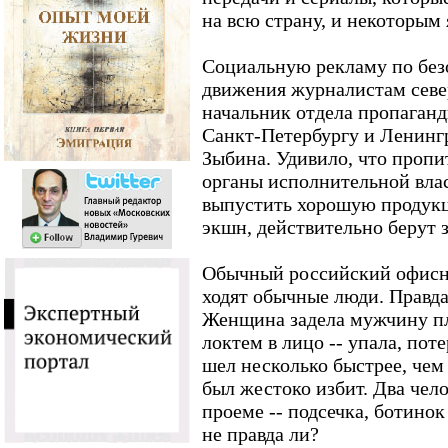
на всю страну, и некоторым 
Социальную рекламу по без
движения журналистам севе
начальник отдела пропаган
Санкт-Петербургу и Ленингр
Зыбина. Удивило, что проп
органы исполнительной влас
выпустить хорошую продукц
экшн, действительно берут 
Обычный российский офисн
ходят обычные люди. Правда
Женщина задела мужчину пл
локтем в лицо -- упала, пот
шел несколько быстрее, чем 
был жестоко избит. Два чел
проеме -- подсечка, ботинок
не правда ли?