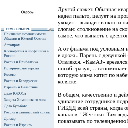
Другой сюжет. Обычная квар
Обзоры
надел пальто, целует на про
уходит... выходит в окно и 
слоган: столкновение на скор
ТЕМЫ НОМЕРА
Признание независимости
самое, что выпасть с десятог
Абхазии и Южной Осетии
Автопром
А от фильма под условным 
Ксенофобия и неофашизм в
в дрожь. Парень с девушкой 
России
Отвлекся. «КамАЗ» врезался 
Россия и Прибалтика
погиб сразу», -- вспоминает
Исторические версии
которую мама катит по наб
Косово
коляске.
Россия и Белоруссия
Израиль и Палестина
Дело ЮКОСа
В общем, качественно и дей
Защита Химкинского леса
удивление сотрудников под
Дело Бульбова
ГИБДД всей страны, когда о
Россия и финансовый кризис
каналов: "Жестоко. Там ведь
Доллар
показывать по телевидению!
Россия и Израиль