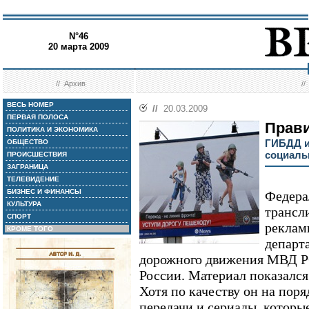
N°46
20 марта 2009
//
Архив
/
ВЕСЬ НОМЕР
//
20.03.2009
ПЕРВАЯ ПОЛОСА
Прав
ПОЛИТИКА И ЭКОНОМИКА
ГИБДД и
ОБЩЕСТВО
социаль
ПРОИСШЕСТВИЯ
ЗАГРАНИЦА
ТЕЛЕВИДЕНИЕ
БИЗНЕС И ФИНАНСЫ
Федера
КУЛЬТУРА
трансл
СПОРТ
реклам
КРОМЕ ТОГО
департ
дорожного движения МВД Р
России. Материал показалс
Хотя по качеству он на пор
передачи и сериалы, котор