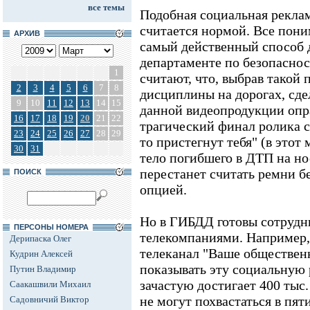
все темы
Подобная социальная реклам
считается нормой. Все пони
АРХИВ
самый действенный способ
департаменте по безопасно
1
считают, что, выбрав такой
2
3
4
5
6
7
8
дисциплины на дорогах, сде
9
10
11
12
13
14
15
данной видеопродукции опр
16
17
18
19
20
21
22
трагический финал ролика с
23
24
25
26
27
28
29
то пристегнут тебя" (в это
30
31
тело погибшего в ДТП на но
перестанет считать ремни 
ПОИСК
опцией.
Но в ГИБДД готовы сотрудн
ПЕРСОНЫ НОМЕРА
телекомпаниями. Например,
Дерипаска Олег
телеканал "Ваше общественн
Кудрин Алексей
показывать эту социальную 
Путин Владимир
зачастую достигает 400 тыс
Саакашвили Михаил
не могут похвастаться в пя
Садовничий Виктор