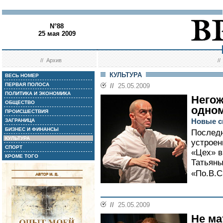
N°88
25 мая 2009
//
Архив
/
КУЛЬТУРА
ВЕСЬ НОМЕР
ПЕРВАЯ ПОЛОСА
//
25.05.2009
ПОЛИТИКА И ЭКОНОМИКА
Негож
ОБЩЕСТВО
одно
ПРОИСШЕСТВИЯ
Новые сп
ЗАГРАНИЦА
БИЗНЕС И ФИНАНСЫ
Послед
КУЛЬТУРА
устроен
СПОРТ
«Цех» в
КРОМЕ ТОГО
Татьяны
«По.В.С
//
25.05.2009
Не ма