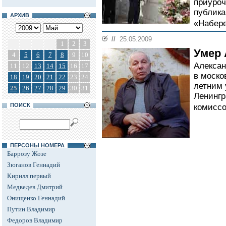
приуроч
публика
АРХИВ
«Набер
//
25.05.2009
1
2
3
Умер
4
5
6
7
8
9
10
Алексан
11
12
13
14
15
16
17
в моско
18
19
20
21
22
23
24
летним 
25
26
27
28
29
30
31
Ленингр
ПОИСК
комиссо
ПЕРСОНЫ НОМЕРА
Баррозу Жозе
Зюганов Геннадий
Кирилл первый
Медведев Дмитрий
Онищенко Геннадий
Путин Владимир
Федоров Владимир