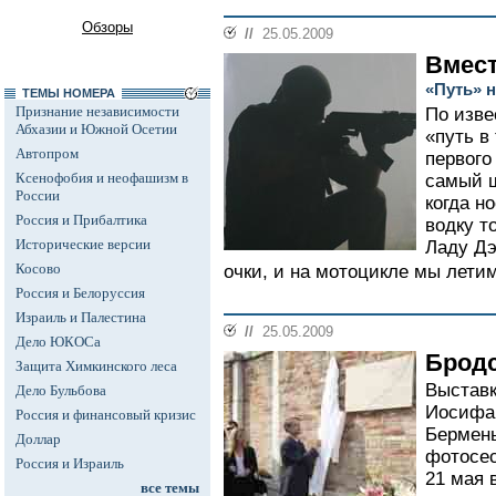
Обзоры
//
25.05.2009
Вмест
«Путь» 
ТЕМЫ НОМЕРА
Признание независимости
По изве
Абхазии и Южной Осетии
«путь в
Автопром
первого
Ксенофобия и неофашизм в
самый ш
России
когда н
Россия и Прибалтика
водку т
Исторические версии
Ладу Дэ
Косово
очки, и на мотоцикле мы летим
Россия и Белоруссия
Израиль и Палестина
//
25.05.2009
Дело ЮКОСа
Бродс
Защита Химкинского леса
Выставк
Дело Бульбова
Иосифа 
Россия и финансовый кризис
Бермен
Доллар
фотосес
Россия и Израиль
21 мая 
все темы