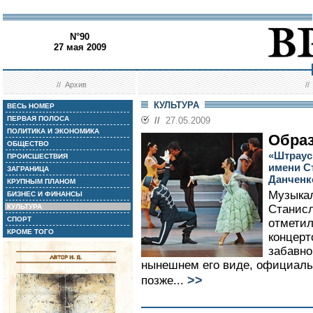
N°90
27 мая 2009
//
Архив
/
КУЛЬТУРА
ВЕСЬ НОМЕР
ПЕРВАЯ ПОЛОСА
//
27.05.2009
ПОЛИТИКА И ЭКОНОМИКА
Обра
ОБЩЕСТВО
«Штраус
ПРОИСШЕСТВИЯ
имени С
ЗАГРАНИЦА
Данченк
КРУПНЫМ ПЛАНОМ
Музыка
БИЗНЕС И ФИНАНСЫ
КУЛЬТУРА
Станисл
СПОРТ
отметил
КРОМЕ ТОГО
концерт
забавно:
нынешнем его виде, официаль
>>
позже...