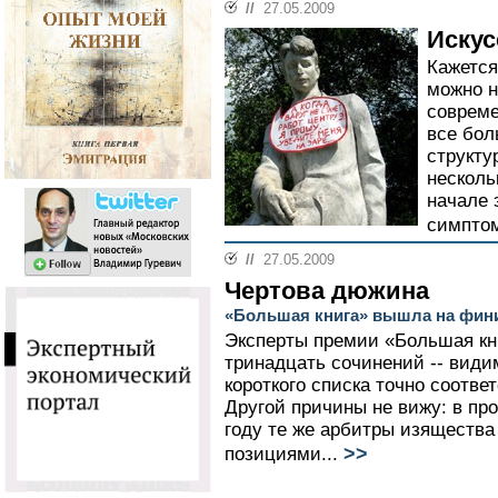
//
27.05.2009
Иску
Кажется
можно н
совреме
все бол
структу
несколь
начале 
симптом
//
27.05.2009
Чертова дюжина
«Большая книга» вышла на фи
Эксперты премии «Большая кн
тринадцать сочинений -- види
короткого списка точно соотве
Другой причины не вижу: в пр
году те же арбитры изящества
>>
позициями...