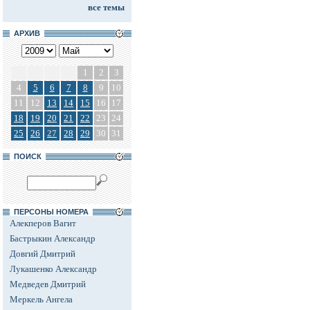
все темы
АРХИВ
1
2
3
4
5
6
7
8
9
10
11
12
13
14
15
16
17
18
19
20
21
22
23
24
25
26
27
28
29
30
31
ПОИСК
ПЕРСОНЫ НОМЕРА
Алекперов Вагит
Бастрыкин Александр
Довгий Дмитрий
Лукашенко Александр
Медведев Дмитрий
Меркель Ангела