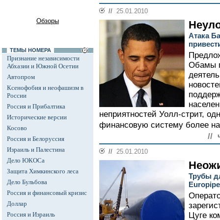
//
25.01.2010
Обзоры
Неул
Атака Б
привест
ТЕМЫ НОМЕРА
Предло
Признание независимости
Обамы п
Абхазии и Южной Осетии
деятель
Автопром
новосте
Ксенофобия и неофашизм в
поддерж
России
населен
Россия и Прибалтика
неприятностей Уолл-стрит, од
Исторические версии
финансовую систему более на
Косово
//
Россия и Белоруссия
Израиль и Палестина
//
25.01.2010
Дело ЮКОСа
Неож
Защита Химкинского леса
Трубы д
Дело Бульбова
Europip
Россия и финансовый кризис
Операто
Доллар
зарегис
Россия и Израиль
Цуге ко