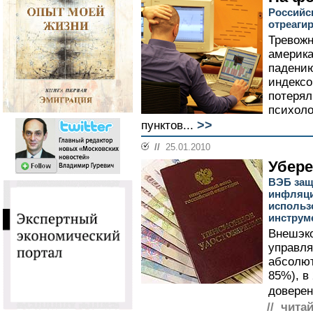
Российс
отреаги
Тревожн
америка
падени
индексо
потерял
психоло
>>
пунктов...
//
25.01.2010
Убере
ВЭБ защ
инфляци
использ
инструм
Внешэко
управл
абсолют
85%), в
доверен
// чита