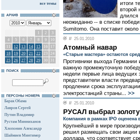
итоги т
все темы
второй 
длился 
АРХИВ
неожиданно -- в списке побед
Sumitomo. Она поставит около
1
2
3
//
25.01.2010
4
5
6
7
8
9
10
Атомный навар
11
12
13
14
15
16
17
18
19
20
21
22
23
24
«Старые мастера» остаются сре
25
26
27
28
29
30
31
Противники выхода Германии 
важную промежуточную победу
ПОИСК
недели первые лица ведущих э
представители власти предвар
продлении срока эксплуатации
>>
электростанций страны...
ПЕРСОНЫ НОМЕРА
Барак Обама
//
25.01.2010
Лавров Сергей
РУСАЛ выбрал золоту
Путин Владимир
Компания в рамках IPO оценена 
Рустам Минниханов
Крупнейший в мире производи
Хлопонин Александр
решил размещать свои акции в 
Шаймиев Минтимер
доллара, что соответствует ср