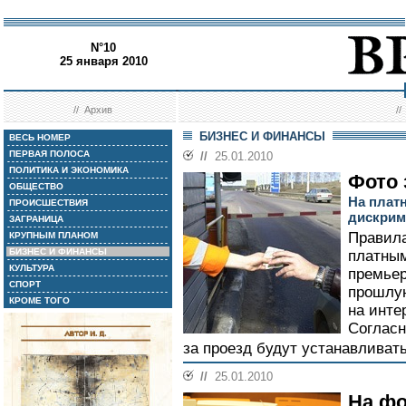
N°10
25 января 2010
//
Архив
/
БИЗНЕС И ФИНАНСЫ
ВЕСЬ НОМЕР
ПЕРВАЯ ПОЛОСА
//
25.01.2010
ПОЛИТИКА И ЭКОНОМИКА
Фото 
ОБЩЕСТВО
На плат
ПРОИСШЕСТВИЯ
дискрим
ЗАГРАНИЦА
Правила
КРУПНЫМ ПЛАНОМ
БИЗНЕС И ФИНАНСЫ
платным
КУЛЬТУРА
премье
СПОРТ
прошлу
КРОМЕ ТОГО
на инте
Согласн
за проезд будут устанавливат
//
25.01.2010
На фо