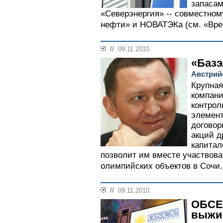
запасам
«Северэнергия» -- совместно
нефти» и НОВАТЭКа (см. «Врем
//
09.11.2010
«Базэ
Австрийс
Крупная
компани
контро
элемент
договор
акций д
капитал
позволит им вместе участвова
олимпийских объектов в Сочи.
//
09.11.2010
ОБСЕ 
выжи