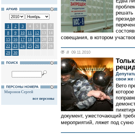
Едва ли
проблем
АРХИВ
решать 
президе
перечен
1
2
3
4
5
6
7
состояв
8
9
10
11
12
13
14
совещания, в котором участво
15
16
17
18
19
20
21
22
23
24
25
26
27
28
//
09.11.2010
29
30
Тольк
ПОИСК
реци
Депутат
свои же 
Вето пр
ПЕРСОНЫ НОМЕРА
которое
Миронов Сергей
поправк
все персоны
демонст
пикетир
документ, ужесточающий треб
мероприятий, ляжет под сукно 