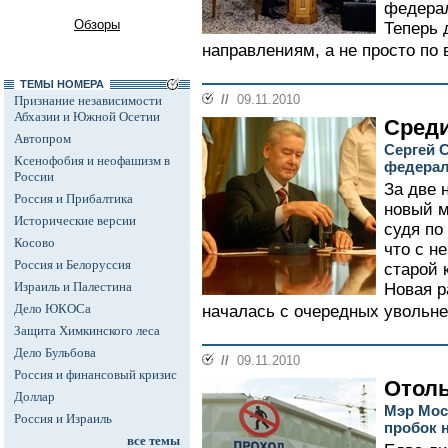
федера
Обзоры
Теперь 
направлениям, а не просто по 
ТЕМЫ НОМЕРА
//
09.11.2010
Признание независимости
Абхазии и Южной Осетии
Среди
Автопром
Сергей 
Ксенофобия и неофашизм в
федерал
России
За две 
Россия и Прибалтика
новый м
Исторические версии
судя по
Косово
что с н
Россия и Белоруссия
старой 
Израиль и Палестина
Новая р
Дело ЮКОСа
началась с очередных увольне
Защита Химкинского леса
Дело Бульбова
//
09.11.2010
Россия и финансовый кризис
Отоль
Доллар
Мэр Мос
Россия и Израиль
пробок 
все темы