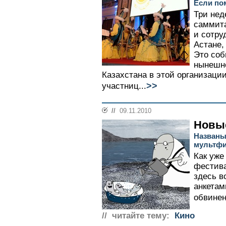
Если по
Три нед
саммита
и сотру
Астане,
Это соб
нынешне
Казахстана в этой организаци
>>
участниц...
//
09.11.2010
Новы
Названы
мультф
Как уже
фестив
здесь в
анкетам
обвинен
// читайте тему:
Кино