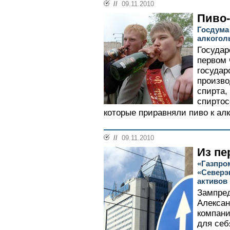
//
09.11.2010
Пиво
Госдума
алкого
Государ
первом 
государ
произво
спирта,
спиртос
которые приравняли пиво к алк
//
09.11.2010
Из пе
«Газпром
«Северэ
активов
Зампред
Алексан
компан
для себ