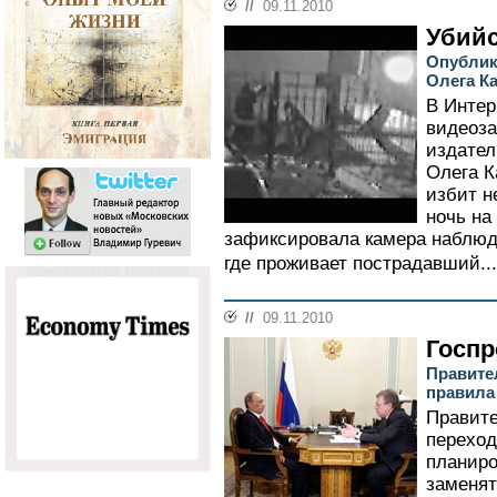
//
09.11.2010
Убий
Опублик
Олега К
В Интер
видеоза
издател
Олега К
избит н
ночь на
зафиксировала камера наблюд
где проживает пострадавший...
//
09.11.2010
Госпр
Правите
правила
Правите
переход
планиро
заменя