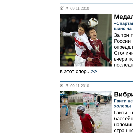
//
09.11.2010
Медал
«Спарта
шанс на
За три 
России 
определ
Столичн
вчера п
последн
>>
в этот спор...
//
09.11.2010
Вибр
Гаити н
холеры
Гаити, 
бассейн
напомин
страшно