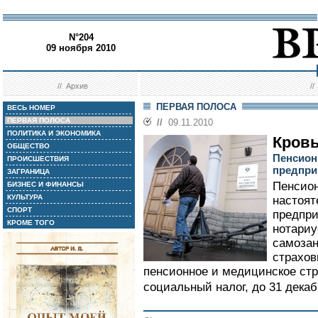
N°204
09 ноября 2010
//
Архив
/
ПЕРВАЯ ПОЛОСА
ВЕСЬ НОМЕР
ПЕРВАЯ ПОЛОСА
//
09.11.2010
ПОЛИТИКА И ЭКОНОМИКА
Кровь
ОБЩЕСТВО
Пенсион
ПРОИСШЕСТВИЯ
предпри
ЗАГРАНИЦА
Пенсио
БИЗНЕС И ФИНАНСЫ
КУЛЬТУРА
настоят
СПОРТ
предпри
КРОМЕ ТОГО
нотариу
самозан
страхов
пенсионное и медицинское ст
социальный налог, до 31 декабр