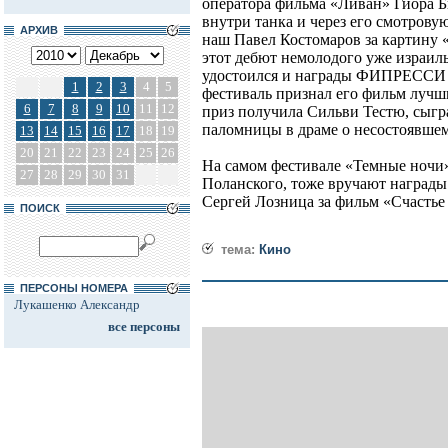
оператора фильма «Ливан» Гиора Б
внутри танка и через его смотровую
АРХИВ
наш Павел Костомаров за картину «
этот дебют немолодого уже израил
удостоился и награды ФИПРЕССИ (
1
2
3
4
5
фестиваль признал его фильм лучши
6
7
8
9
10
11
12
приз получила Сильви Тестю, сыгр
паломницы в драме о несостоявше
13
14
15
16
17
18
19
20
21
22
23
24
25
26
На самом фестивале «Темные ночи»
27
28
29
30
31
Поланского, тоже вручают награды
Сергей Лозница за фильм «Счастье
ПОИСК
тема:
Кино
ПЕРСОНЫ НОМЕРА
Лукашенко Александр
все персоны