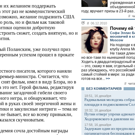
учрежденная 
ан их желанием поддержать
объединенной
 этот раз не коммунистический
году, вручает призы в 23-й раз..
// ч
Возможно, желание подразнить США
 роль, но и фильм как таковой
//
06.12.2010
ритики оценили добротную
Почему ей 
строить сюжет, создать внятную, но и
Софи Эллис Бе
москвичей в к
ития.
Moscow
На подходе к 
тый Поланским, уже получил приз
клубу Arena M
Не такая длин
меренным успехом прошел в прокате
но все-таки по нынешней пого
Ходить в двадцатиградусный м
-- это, скажу я вам, отдельный
раз убеждаюсь, что российский
естного писателя, которого наняли
самый стойкий в мире: за рад
ремьер-министра. Считается, что
готов на все...
>>
снят фильм, имел в виду Блэра, но в
// чит
это нет. Герой фильма, редактируя
БЕЗ КОМMЕНТАРИЕВ
вание загадочной гибели своего
18:51, 16 декабря
ого негра, и обнаруживает, что
Радикальная молодежь собрал
й в руках своей энергичной жены и
площади в подмосковном Со
тики и закулисные интриги -- тема не
18:32, 16 декабря
Путин отверг упреки адвокат
не бывает, все ко всему привыкли,
Ходорковского в давлении на 
казался скучноватым.
17:58, 16 декабря
Задержан один из предполаг
адемия сочла достойным награды
организаторов беспорядков 