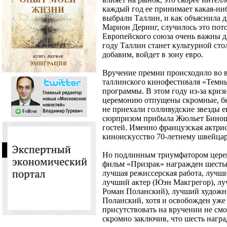
каждый год ее принимает какая-ниб
выбрали Таллин, и как объяснила 
Марион Деринг, случилось это пото
Европейского союза очень важны дл
году Таллин станет культурной сто
добавим, войдет в зону евро.
Вручение премии происходило во 
таллинского кинофестиваля «Темны
программы. В этом году из-за криз
церемонию отпущены скромные, бюд
не приехали голливудские звезды е
сюрпризом прибыла Жюльет Бинош,
гостей. Именно французская актрис
киноискусство 70-летнему швейцар
Но подлинным триумфатором церем
фильм «Призрак» награжден шестью
лучшая режиссерская работа, лучш
лучший актер (Юэн Макгрегор), лу
Роман Поланский), лучший художн
Поланский, хотя и освобожден уже 
присутствовать на вручении не смог
скромно заключив, что шесть награ