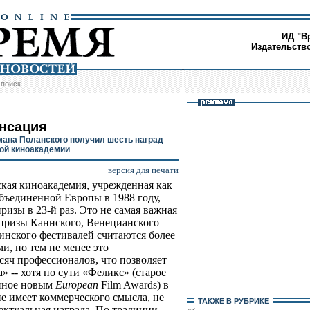
ИД "В
Издательств
/
поиск
нсация
ана Поланского получил шесть наград
ой киноакадемии
версия для печати
кая киноакадемия, учрежденная как
бъединенной Европы в 1988 году,
ризы в 23-й раз. Это не самая важная
 призы Каннского, Венецианского
инского фестивалей считаются более
и, но тем не менее это
сяч профессионалов, что позволяет
 -- хотя по сути «Феликс» (старое
енное новым
European
Film Awards)
в
е имеет коммерческого смысла, не
ТАКЖЕ В РУБРИКЕ
ектуальная награда
.
По традиции