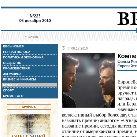
N°223
06 декабря 2010
//
Архив
/
ВЕСЬ НОМЕР
//
06.12.2010
ПЕРВАЯ ПОЛОСА
Компе
ПОЛИТИКА И ЭКОНОМИКА
Фильм Ром
ОБЩЕСТВО
Европейск
ПРОИСШЕСТВИЯ
ЗАГРАНИЦА
БИЗНЕС И ФИНАНСЫ
Европейс
КУЛЬТУРА
премия о
СПОРТ
вручает п
КРОМЕ ТОГО
награда,
или Берл
значимым
коллективный выбор более двух ты
называть премию аналогом «Оскара»
название премии, сегодня вытесн
отличие от американской премии, н
влияет на рынок, это скорее интелл