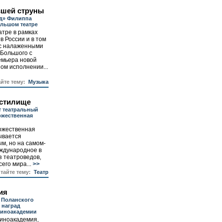
вшей струны
д» Филиппа
льшом театре
тре в рамках
в России и в том
 с налаженными
Большого с
емьера новой
ом исполнении...
айте тему:
Музыка
истилище
т театральный
ожественная
ожественная
ывается
м, но на самом-
еждународное в
з театроведов,
его мира...
>>
итайте тему:
Театр
ия
 Поланского
 наград
киноакадемии
киноакадемия,