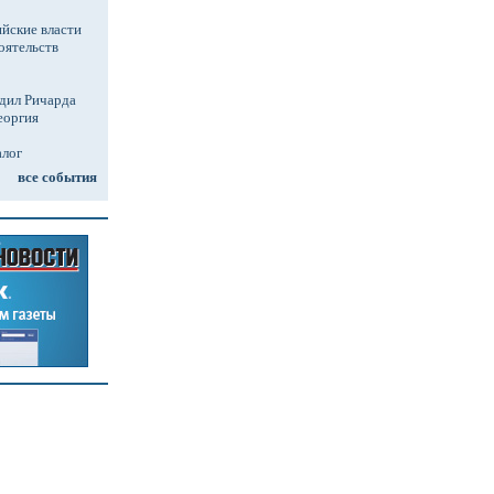
йские власти
оятельств
дил Ричарда
еоргия
алог
все события