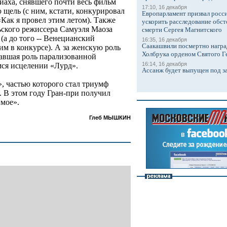
иаха, снявшего почти весь фильм
17:10, 16 декабря
 щель (с ним, кстати, конкурировал
Европарламент призвал росси
Как я провел этим летом). Также
ускорить расследование обст
ьского режиссера Самуэля Маоза
смерти Сергея Магнитского
а до того -- Венецианский
16:35, 16 декабря
Саакашвили посмертно награ
м в конкурсе). А за женскую роль
Холбрука орденом Святого Г
авшая роль парализованной
16:14, 16 декабря
мся исцелении «Лурд».
Ассанж будет выпущен под з
, частью которого стал триумф
. В этом году Гран-при получил
 мое».
Глеб МЫШКИН