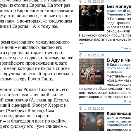
//
06.12.2010
удь из столиц Европы. На этот раз
Без лопну
директор Европейской киноакадемии
«Вишневый са
Фенелона в Бо
му, что, во-первых, «новые страны
В Большом теа
я нас», а во-вторых, «в следующем
Года Франции 
лицей Европы». А к тому же,
числе в связи
отношениями 
Парижской оперой прошла пр
оперной партитуры в концертн
время ежегодного международного
>>
е ночи» и являлось частью его
// чит
иса средства на торжественную
//
06.12.2010
жет урезан вдвое, и потому на нее
В Аду и Ч
вропейского происхождения, зато
В Кракове иде
 имени которой не было в списке
фестиваль «Б
комедия»
а вручила почетный приз за вклад в
Фестиваль «Б
скому актеру Бруно Ганцу.
комедия» наз
международны
то деле он общепольский -- м
онии стал Роман Поланский, его
нем только жюри, состоящее и
 статуэтками -- лучший фильм,
режиссеров и продюсеров со вс
ий композитор (Александр Деспла,
// ч
чший сценарий (Роберт Хэррис и
//
06.12.2010
ик (Альбрехт Конрад). Сам
Компенсац
из-под домашнего ареста,
Фильм Романа
 -- и благодарил всех по скайпу,
получил шесть
Европейской 
д его фильму это «уже слишком».
Европейская 