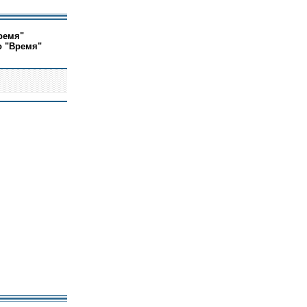
ремя"
о "Время"