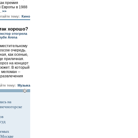
как премия
 Европы в 1988
.
>>
итайте тему:
Кино
так хорошо?
кстор отогрела
лубе Arena
вместительному
oscow очередь.
ная, как осенью,
де приличная.
ороз на концерт
 сюжет. В который
 меломан --
и развлечения
айте тему:
Музыка
ась на
лнечногорске
ов
суд
аемых
в Москве