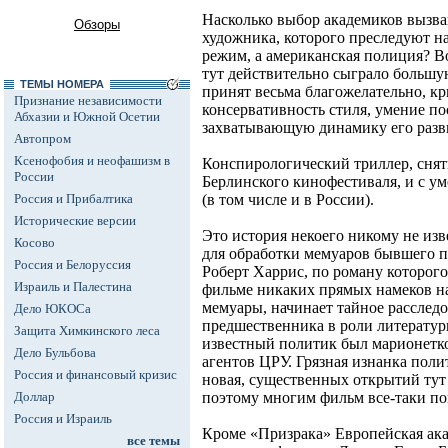
Насколько выбор академиков вызв
Обзоры
художника, которого преследуют на
режим, а американская полиция? 
тут действительно сыграло большую
ТЕМЫ НОМЕРА
принят весьма благожелательно, к
Признание независимости
консервативность стиля, умение по
Абхазии и Южной Осетии
захватывающую динамику его разв
Автопром
Ксенофобия и неофашизм в
Конспирологический триллер, сня
России
Берлинского кинофестиваля, и с у
Россия и Прибалтика
(в том числе и в России).
Исторические версии
Это история некоего никому не изв
Косово
для обработки мемуаров бывшего п
Россия и Белоруссия
Роберт Харрис, по роману которого 
Израиль и Палестина
фильме никаких прямых намеков на 
мемуары, начинает тайное расследо
Дело ЮКОСа
предшественника в роли литературн
Защита Химкинского леса
известный политик был марионетко
Дело Бульбова
агентов ЦРУ. Грязная изнанка поли
Россия и финансовый кризис
новая, существенных открытий тут 
Доллар
поэтому многим фильм все-таки по
Россия и Израиль
Кроме «Призрака» Европейская ак
все темы