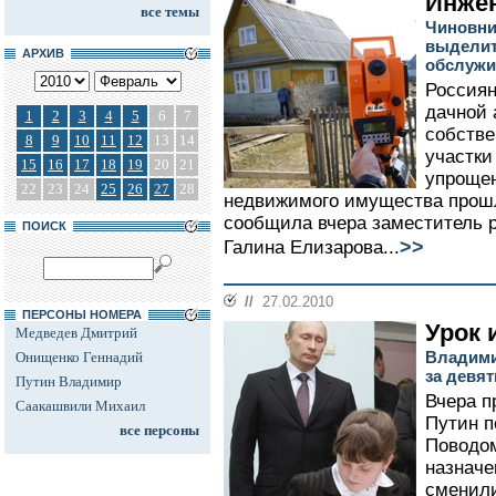
Инжен
все темы
Чиновни
выделит
АРХИВ
обслужи
Россиян
дачной 
1
2
3
4
5
6
7
собстве
8
9
10
11
12
13
14
участки 
15
16
17
18
19
20
21
упроще
22
23
24
25
26
27
28
недвижимого имущества прошл
сообщила вчера заместитель 
ПОИСК
>>
Галина Елизарова...
//
27.02.2010
ПЕРСОНЫ НОМЕРА
Урок 
Медведев Дмитрий
Владими
Онищенко Геннадий
за девя
Путин Владимир
Вчера 
Саакашвили Михаил
Путин п
все персоны
Поводом
назначе
сменили