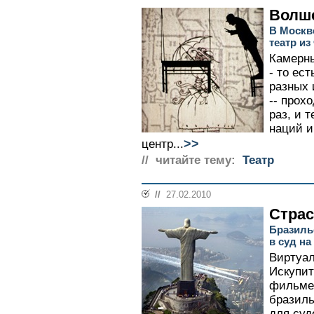
Волш
В Москв
театр и
Камерны
- то ес
разных 
-- прох
раз, и 
наций и
>>
центр...
// читайте тему:
Театр
//
27.02.2010
Страс
Бразиль
в суд на
Виртуал
Искупит
фильме
бразиль
для суд