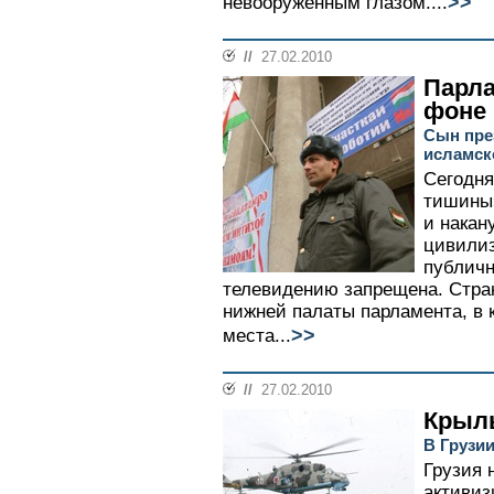
>>
невооруженным глазом....
//
27.02.2010
Парл
фоне 
Сын пре
исламск
Сегодня
тишины»
и накан
цивилиз
публичн
телевидению запрещена. Стра
нижней палаты парламента, в 
>>
места...
//
27.02.2010
Крыл
В Грузи
Грузия 
активиз