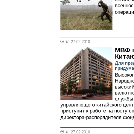
военно
операци
//
27.02.2010
МВФ п
Кита
Для пре
придума
Высокоп
Народно
высокий
валютно
службы
управляющего китайского цент
приступит к работе на посту с
директора-распорядителя фонд
//
27.02.2010