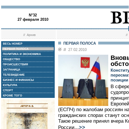
N°32
27 февраля 2010
//
Архив
/
ПЕРВАЯ ПОЛОСА
ВЕСЬ НОМЕР
ПЕРВАЯ ПОЛОСА
//
27.02.2010
ПОЛИТИКА И ЭКОНОМИКА
Внов
ОБЩЕСТВО
обсто
ПРОИСШЕСТВИЯ
Констит
ЗАГРАНИЦА
пересма
ТЕЛЕВИДЕНИЕ
позиции
БИЗНЕС И ФИНАНСЫ
КУЛЬТУРА
В сфере
СПОРТ
судопро
КРОМЕ ТОГО
принци
Европей
(ЕСПЧ) по жалобам россиян на
гражданских спорах станут ос
Такое решение принял вчера К
>>
России...