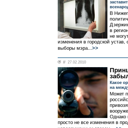
застави
всенаро
В Нижег
политич
Дзержин
в регио
не могу
изменения в городской устав
>>
выборы мэра...
//
27.02.2010
Принц
забы
Какое о
на межд
Может п
россий
привозя
вооруже
Однако 
просто не все изменения в пр