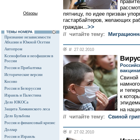
правите
рассмот
Обзоры
пятницу, по идее призван упо
гастарбайтеров, желающих раб
>>
граждан...
ТЕМЫ НОМЕРА
// читайте тему:
Миграционн
Признание независимости
Абхазии и Южной Осетии
Автопром
//
27.02.2010
Ксенофобия и неофашизм в
Виру
России
Российск
Россия и Прибалтика
вакцина
Исторические версии
Свиной 
Косово
намного
Россия и Белоруссия
и тепер
Израиль и Палестина
к котор
Дело ЮКОСа
эпидеми
Защита Химкинского леса
на наци
Дело Бульбова
// читайте тему:
Свиной гри
Россия и финансовый кризис
Доллар
//
27.02.2010
Россия и Израиль