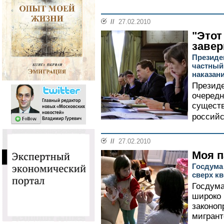
//
27.02.2010
"Этот
завер
Президе
частный
наказан
Презид
очередн
существ
российс
//
27.02.2010
Моя п
Госдума
сверх к
Госдума
широко
законоп
мигрант