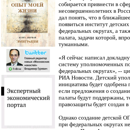
собирается привнести в сфе
несовершеннолетних в Росси
дал понять, что в ближайше
появиться институт детски
федеральных округах, а так
палата, задачи которой, впр
туманными.
«Я сейчас написал докладну
систему уполномоченных по
федеральных округах», -- ци
РИА Новости. Детский упол
инициатива будет одобрена 
если предложения о создан
палаты будут поддержаны, т
правозащиты будет создан в
Однако создание детской О
при федеральных округах н