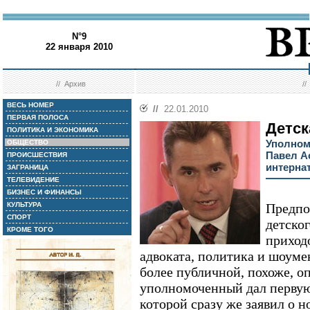
N°9
22 января 2010
//
Архив
/
ВЕСЬ НОМЕР
//
22.01.2010
ПЕРВАЯ ПОЛОСА
Детск
ПОЛИТИКА И ЭКОНОМИКА
Уполном
ОБЩЕСТВО
Павел А
ПРОИСШЕСТВИЯ
интерна
ЗАГРАНИЦА
ТЕЛЕВИДЕНИЕ
БИЗНЕС И ФИНАНСЫ
КУЛЬТУРА
Предпо
СПОРТ
детског
КРОМЕ ТОГО
приход
адвоката, политика и шоуме
более публичной, похоже, о
уполномоченный дал первую
которой сразу же заявил о н