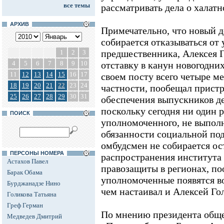
все темы
рассматривать дела о халатн
АРХИВ
Примечательно, что новый 
собирается отказываться от 
предшественника, Алексея Г
1
2
3
4
5
6
7
8
9
10
отставку в канун новогодни
11
12
13
14
15
16
17
своем посту всего четыре ме
18
19
20
21
22
23
24
частности, пообещал пристр
25
26
27
28
29
30
31
обеспечения выпускников д
поскольку сегодня ни один 
ПОИСК
уполномоченного, не выпол
обязанности социальной под
омбудсмен не собирается ос
ПЕРСОНЫ НОМЕРА
распространения института 
Астахов Павел
правозащиты в регионах, по
Барак Обама
уполномоченные появятся во
Бурджанадзе Нино
чем настаивал и Алексей Го
Голикова Татьяна
Греф Герман
По мнению президента общ
Медведев Дмитрий