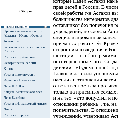
которые Павел Астахов наме
прав детей в России. В чис
Обзоры
своей работы г-н Астахов в
большинства интернатов для
оставшихся без попечения р
ТЕМЫ НОМЕРА
учреждений, по словам Аста
Признание независимости
Абхазии и Южной Осетии
специализированные консул
Автопром
приемных родителей. Кроме 
Ксенофобия и неофашизм в
сторонников введения в Рос
России
юстиции -- особого режима 
Россия и Прибалтика
несовершеннолетних. Созд
Исторические версии
детский омбудсмен пообеща
Косово
Главный детский уполномоч
Россия и Белоруссия
насилия в отношении детей.
Израиль и Палестина
ответственность за противо
Дело ЮКОСа
только на приемных семьях 
Защита Химкинского леса
и на тех, «кто допустил и п
Дело Бульбова
отношении ребенка», т.е. на
Россия и финансовый кризис
попечительства. В отношени
Доллар
Россия и Израиль
учреждений, утверждает Аст