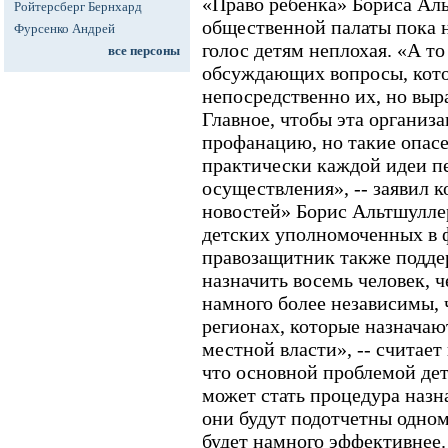
«Право ребенка» Бориса Ал
Ройтерсберг Бернхард
общественной палаты пока н
Фурсенко Андрей
голос детям неплохая. «А то
все персоны
обсуждающих вопросы, кот
непосредственно их, но выра
Главное, чтобы эта организа
профанацию, но такие опас
практически каждой идеи пе
осуществления», -- заявил 
новостей» Борис Альтшулле
детских уполномоченных в 
правозащитник также поддер
назначить восемь человек, ч
намного более независимы,
регионах, которые назначаю
местной власти», -- считает
что основной проблемой де
может стать процедура назн
они будут подотчетны одном
будет намного эффективнее.