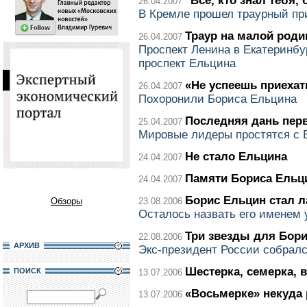
"Все, кто знал тебя,
26.04.2007
В Кремле прошел траурный пр
Траур на малой роди
26.04.2007
Проспект Ленина в Екатеринбу
проспект Ельцина
«Не успеешь приехат
26.04.2007
Похоронили Бориса Ельцина
Последняя дань пер
25.04.2007
Мировые лидеры простятся с
Не стало Ельцина
24.04.2007
Памяти Бориса Ельц
24.04.2007
Борис Ельцин стал 
Обзоры
23.08.2006
Осталось назвать его именем 
Три звезды для Бор
22.08.2006
АРХИВ
Экс-президент России собрал
Шестерка, семерка, 
ПОИСК
13.07.2006
«Восьмерке» некуда
13.07.2006