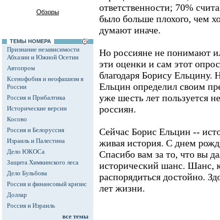
ответственности; 70% счита
Обзоры
было больше плохого, чем х
думают иначе.
ТЕМЫ НОМЕРА
Признание независимости
Но россияне не понимают ил
Абхазии и Южной Осетии
эти оценки и сам этот опро
Автопром
благодаря Борису Ельцину. 
Ксенофобия и неофашизм в
Ельцин определил своим пр
России
уже шесть лет пользуется 
Россия и Прибалтика
россиян.
Исторические версии
Косово
Россия и Белоруссия
Сейчас Борис Ельцин -- ист
Израиль и Палестина
живая история. С днем рожд
Дело ЮКОСа
Спасибо вам за то, что вы д
Защита Химкинского леса
исторический шанс. Шанс, 
Дело Бульбова
распорядиться достойно. Здо
Россия и финансовый кризис
лет жизни.
Доллар
Россия и Израиль
все темы