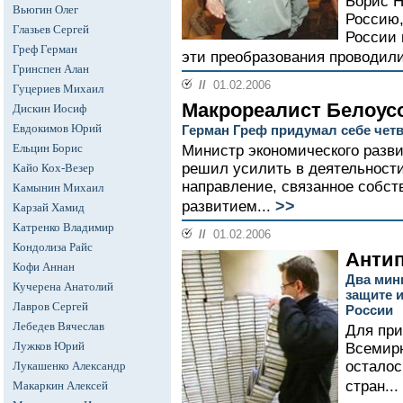
Борис Н
Вьюгин Олег
Россию,
Глазьев Сергей
России 
Греф Герман
эти преобразования проводилис
Гринспен Алан
//
01.02.2006
Гуцериев Михаил
Макрореалист Белоус
Дискин Иосиф
Евдокимов Юрий
Герман Греф придумал себе четв
Ельцин Борис
Министр экономического разви
решил усилить в деятельности
Кайо Кох-Везер
направление, связанное собст
Камынин Михаил
>>
развитием...
Карзай Хамид
Катренко Владимир
//
01.02.2006
Кондолиза Райс
Антип
Кофи Аннан
Два мин
Кучерена Анатолий
защите 
Лавров Сергей
России
Лебедев Вячеслав
Для при
Лужков Юрий
Всемирн
осталос
Лукашенко Александр
стран...
Макаркин Алексей