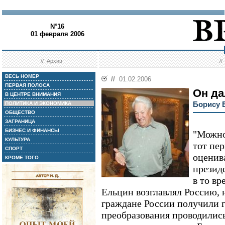
N°16
01 февраля 2006
//
Архив
/
ВЕСЬ НОМЕР
//
01.02.2006
ПЕРВАЯ ПОЛОСА
Он да
В ЦЕНТРЕ ВНИМАНИЯ
Борису Е
ПОЛИТИКА И ЭКОНОМИКА
ОБЩЕСТВО
ЗАГРАНИЦА
БИЗНЕС И ФИНАНСЫ
"Можно
КУЛЬТУРА
тот пе
СПОРТ
оценив
КРОМЕ ТОГО
презид
в то вр
Ельцин возглавлял Россию, 
граждане России получили гл
преобразования проводились,