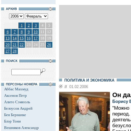
АРХИВ
1
2
3
4
5
6
7
8
9
10
11
12
13
14
15
16
17
18
19
20
21
22
23
24
25
26
27
28
ПОИСК
ПОЛИТИКА И ЭКОНОМИКА
ПЕРСОНЫ НОМЕРА
//
01.02.2006
Аббас Махмуд
Он да
Аксенов Петр
Борису Е
Алито Сэмюэль
"Можно 
Белоусов Андрей
период.
Бен Бернанке
деятель
Блэр Тони
безусло
Вешняков Александр