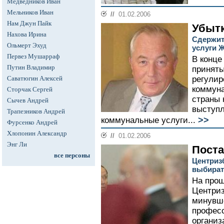
Медведников Иван
Мельников Иван
//
01.02.2006
Нам Джун Пайк
Убытк
Нахова Ирина
Сдержит
Ольмерт Эхуд
услуги 
Первез Мушарраф
В конце
Путин Владимир
приняты
Саватюгин Алексей
регулир
коммуна
Сторчак Сергей
страны 
Сычев Андрей
выступл
Трапезников Андрей
>>
коммунальные услуги...
Фурсенко Андрей
Хлопонин Александр
//
01.02.2006
Энг Ли
Поста
все персоны
Центриз
выбират
На прош
Центриз
минувш
професс
организ