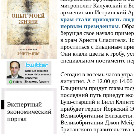
митрополит Калужский и Б
архиепископ Истринский Ар
храм стали приходить люд
первым президентом
. Обр
берущая свое начало пример
в храм Христа Спасителя. То
проститься с Ельциным при
Они клали цветы к гробу, у
специальном постаменте пе
Сегодня в восемь часов утра
литургия. А с 12.00 до 14.0
Ельциным придут главы госу
последний путь приедут э
Буш-старший и Билл Клинто
прибудет герцог Йоркский 
Великобритании Елизаветы I
Великобритании Джон Мейд
британского правительства 