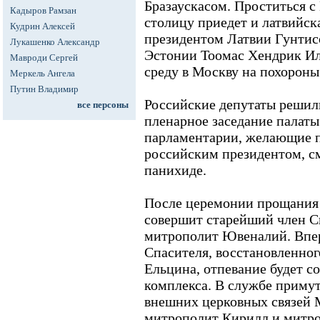
Бразаускасом. Проститься 
Кадыров Рамзан
столицу приедет и латвийска
Кудрин Алексей
президентом Латвии Гунтис
Лукашенко Александр
Эстонии Тоомас Хендрик Ил
Мавроди Сергей
среду в Москву на похороны
Меркель Ангела
Путин Владимир
Российские депутаты решили
все персоны
пленарное заседание палаты 
парламентарии, желающие п
российским президентом, см
панихиде.
После церемонии прощания 
совершит старейший член 
митрополит Ювеналий. Впер
Спасителя, восстановленног
Ельцина, отпевание будет с
комплекса. В службе примут
внешних церковных связей 
митрополит Кирилл и митро