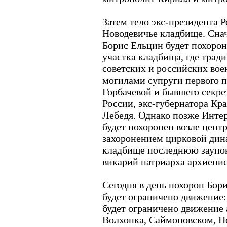
Затем тело экс-президента Р
Новодевичье кладбище. Снач
Борис Ельцин будет похорон
участка кладбища, где тра
советских и российских вое
могилами супруги первого 
Горбачевой и бывшего секре
России, экс-губернатора Кр
Лебедя. Однако позже Интер
будет похоронен возле цент
захоронением цирковой дин
кладбище последнюю заупо
викарий патриарха архиепи
Сегодня в день похорон Бор
будет ограничено движение: 
будет ограничено движение 
Волхонка, Саймоновском, Н