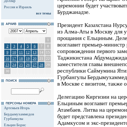
Доллар
церемонии будет участвоват
Россия и Израиль
Бурджанадзе.
все темы
Президент Казахстана Нурсу
АРХИВ
из Алма-Аты в Москву для у
прощания с Ельциным. Дел
1
возглавит премьер-министр
2
3
4
5
6
7
8
сопровождении первого зам
9
10
11
12
13
14
15
Таджикистана Абдумаджида 
16
17
18
19
20
21
22
заместителя главы внешнеп
23
24
25
26
27
28
29
республики Саймумина Яти
30
Гурбангулы Бердымухаммедо
ПОИСК
в Москве с визитом, также 
Делегацию Киргизии на це
Ельциным возглавит премье
ПЕРСОНЫ НОМЕРА
Артемьев Игорь
Атамбаев. Литва на церемо
Бердымухаммедов
будет представлена презид
Гурбанкулы
Адамкусом и экс-президент
Ельцин Борис