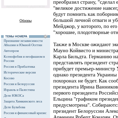
преобразил страну, "сделал 
"великое достижение навсегд
будут помнить как поборник
большой личной отваги и уб
Обзоры
Мейджор, у которого, по ег
"хорошие, плодотворные от
ТЕМЫ НОМЕРА
Признание независимости
Также в Москве ожидают эк
Абхазии и Южной Осетии
Мауно Койвисто и министр
Автопром
Карла Бильдта. Германию на
Ксенофобия и неофашизм в
России
представлять президент стр
Россия и Прибалтика
прибудет премьер-министр 
Исторические версии
однако президента Украины
Косово
похоронах не будет. Как со
Россия и Белоруссия
президента Ирина Ванникова
Израиль и Палестина
первого президента Россий
Дело ЮКОСа
Ельцина "графиком президен
Защита Химкинского леса
предусмотрена". Собираютс
Дело Бульбова
президент Белоруссии Алек
Россия и финансовый кризис
Армении Роберт Кочарян. От