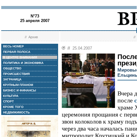
N°73
25 апреля 2007
//
Архив
/
ВЕСЬ НОМЕР
//
25.04.2007
ПЕРВАЯ ПОЛОСА
После
В ЦЕНТРЕ ВНИМАНИЯ
прези
ПОЛИТИКА И ЭКОНОМИКА
ОБЩЕСТВО
Мировые
ПРОИСШЕСТВИЯ
Ельцин
ЗАГРАНИЦА
КРУПНЫМ ПЛАНОМ
БИЗНЕС И ФИНАНСЫ
Вчера д
КУЛЬТУРА
после
СПОРТ
храме 
КРОМЕ ТОГО
НЕДВИЖИМОСТЬ
церемония прощания с перв
звон колоколов к храму под
через два часа началась па
митрополит Крутицкий и К