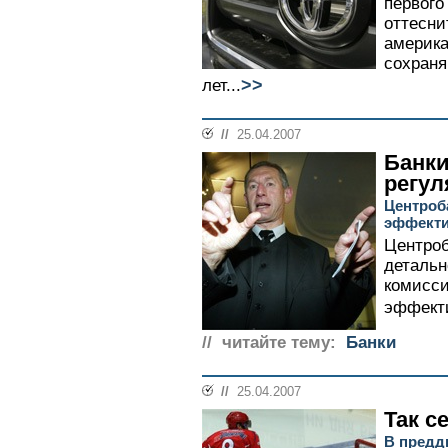
первого
оттесни
америка
сохраня
>>
лет...
//
25.04.2007
Банки
регул
Центроба
эффекти
Центроб
детальн
комисси
эффекти
// читайте тему:
Банки
//
25.04.2007
Так с
В предд