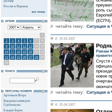
основны
Доллар
преувел
Россия и Израиль
роль сы
все темы
Европей
(ЕСПЧ).
АРХИВ
// читайте тему:
Ситуация в 
1
//
25.04.2007
2
3
4
5
6
7
8
Родны
9
10
11
12
13
14
15
Рамзан 
16
17
18
19
20
21
22
правите
23
24
25
26
27
28
29
Спустя 
30
официал
президе
ПОИСК
новое п
очертан
окончат
ПЕРСОНЫ НОМЕРА
// читайте тему:
Ситуация в 
Артемьев Игорь
Бердымухаммедов
Гурбанкулы
//
25.04.2007
Ельцин Борис
Отло