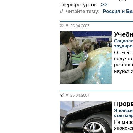
>>
энергоресурсов...
// читайте тему:
Россия и Б
//
25.04.2007
Учебн
Социоло
эрудиро
Отечест
получил
россиян
науках 
//
25.04.2007
Прор
Японски
стал ми
На миро
японско