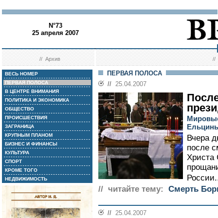
N°73
25 апреля 2007
//
Архив
/
ПЕРВАЯ ПОЛОСА
ВЕСЬ НОМЕР
ПЕРВАЯ ПОЛОСА
//
25.04.2007
В ЦЕНТРЕ ВНИМАНИЯ
После
ПОЛИТИКА И ЭКОНОМИКА
прези
ОБЩЕСТВО
Мировые
ПРОИСШЕСТВИЯ
Ельцин
ЗАГРАНИЦА
КРУПНЫМ ПЛАНОМ
Вчера д
БИЗНЕС И ФИНАНСЫ
после с
КУЛЬТУРА
Христа 
СПОРТ
прощани
КРОМЕ ТОГО
России..
НЕДВИЖИМОСТЬ
// читайте тему:
Смерть Бор
//
25.04.2007