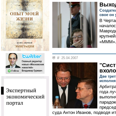
Выхо
Создате
свое он 
В Черта
началос
Мавроди
крупне
«МММ».
//
25.04.2007
"Сист
вхол
Две тре
исполня
Арбитра
года лу
выполня
парадо
председ
суда Антон Иванов, подводя и