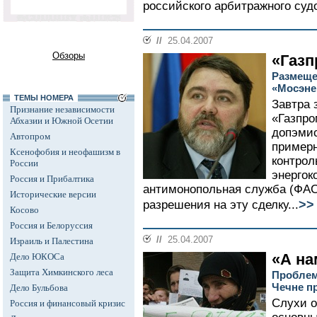
российского арбитражного судо
//
25.04.2007
Обзоры
«Газп
Размеще
«Мосэне
ТЕМЫ НОМЕРА
Завтра 
Признание независимости
«Газпро
Абхазии и Южной Осетии
допэмис
Автопром
примерн
Ксенофобия и неофашизм в
контрол
России
энергок
Россия и Прибалтика
антимонопольная служба (ФАС
Исторические версии
>>
разрешения на эту сделку...
Косово
Россия и Белоруссия
//
25.04.2007
Израиль и Палестина
«А на
Дело ЮКОСа
Защита Химкинского леса
Проблем
Чечне п
Дело Бульбова
Слухи 
Россия и финансовый кризис