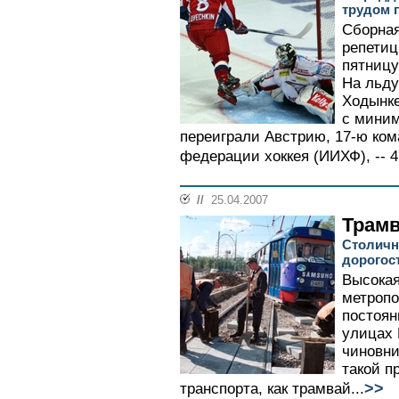
трудом 
Сборная
репети
пятниц
На льду
Ходынке
с мини
переиграли Австрию, 17-ю ко
федерации хоккея (ИИХФ), -- 4:
//
25.04.2007
Трам
Столичн
дорогос
Высокая
метропо
постоян
улицах 
чиновни
такой п
>>
транспорта, как трамвай...