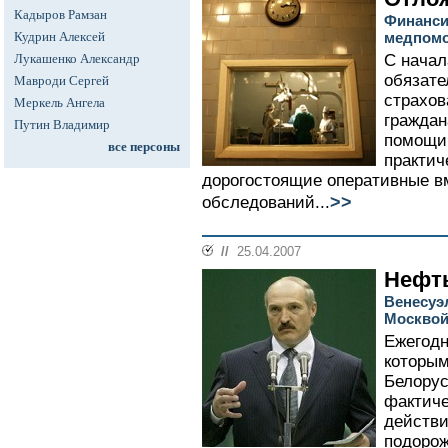
Кадыров Рамзан
Финанси
Кудрин Алексей
медпомо
Лукашенко Александр
С начал
обязате
Мавроди Сергей
страхов
Меркель Ангела
граждан
Путин Владимир
помощи,
все персоны
практич
дорогостоящие оперативные в
>>
обследований...
//
25.04.2007
Нефть
Венесуэ
Москво
Ежегодн
которым
Белорус
фактиче
действи
подорож