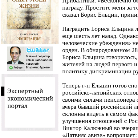
Прибалтики. «Бесконечно бл
награду. Простите меня за то
сказал Борис Ельцин, прини
Наградить Бориса Ельцина 
еще шесть лет назад. Однак
человеческие убеждения» н
орден. В обнародованном 28
Бориса Ельцина говорилось,
жителей на людей первого и 
политику дискриминации рус
Теперь г-н Ельцин готов сп
российско-латвийских отнош
своими силами пенсионера сд
вчера бывший российский л
склонны видеть в самом фак
улучшения отношений с Рос
Виктор Калюжный во вчераш
«Латвияс авизе» вопрошает: