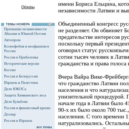
имени Бориса Ельцина, кот
Обзоры
независимости Латвии и выв
Объединенный конгресс рус
ТЕМЫ НОМЕРА
Признание независимости
не разделяет. Он обвиняет Б
Абхазии и Южной Осетии
предательстве интересов ру
Автопром
поскольку первый президен
Ксенофобия и неофашизм в
оговорил статус русскоязычн
России
сотни тысяч человек в Латв
Россия и Прибалтика
гражданства и права голоса 
Исторические версии
Косово
Вчера Вайра Вике-Фрейберга
Россия и Белоруссия
что гражданство Латвии по
Израиль и Палестина
Дело ЮКОСа
населения и что натурализа
Защита Химкинского леса
унизительной процедурой. П
Дело Бульбова
начале года в Латвии было 4
Россия и финансовый кризис
90-х их было около 700 тыс.,
Доллар
населения. С того времени 1
Россия и Израиль
натурализовались. Остальны
все темы