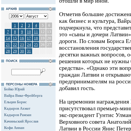
отошли в мир иной.
АРХИВ
Отметив большие достижени
как бизнес и культура, Вай
1
2
3
4
5
6
подчеркнула, что представи
7
8
9
10
11
12
13
это «сыны и дочери Латвии»
14
15
16
17
18
19
20
дороги. По словам Бориса Е
21
22
23
24
25
26
27
восстановления государств
28
29
30
31
десятки важных вопросов, о
решения которых не нужны
ПОИСК
средства». «Однако эти воп
граждан Латвии и открываю
предпринимателям на россий
ПЕРСОНЫ НОМЕРА
добавил гость.
Бойко Юрий
Вайра Вике-Фрейберга
На церемонии награждения 
Ельцин Борис
присутствовал премьер-мин
Кадыров Ахмат
экс-президент Гунтис Улма
Кадыров Рамзан
Верховного совета Анатоли
Качиньский Ярослав
Латвии в России Янис Петер
Кофи Аннан