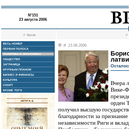
N°151
23 августа 2006
//
Архив
/
ВЕСЬ НОМЕР
//
23.08.2006
ПЕРВАЯ ПОЛОСА
Борис
ПОЛИТИКА И ЭКОНОМИКА
латв
ОБЩЕСТВО
ЗАГРАНИЦА
Осталось
КРУПНЫМ ПЛАНОМ
БИЗНЕС И ФИНАНСЫ
КУЛЬТУРА
Вчера 
СПОРТ
Вике-Ф
КРОМЕ ТОГО
презид
орден Т
получил высшую государств
благодарности за признание
независимости Риги и вклад